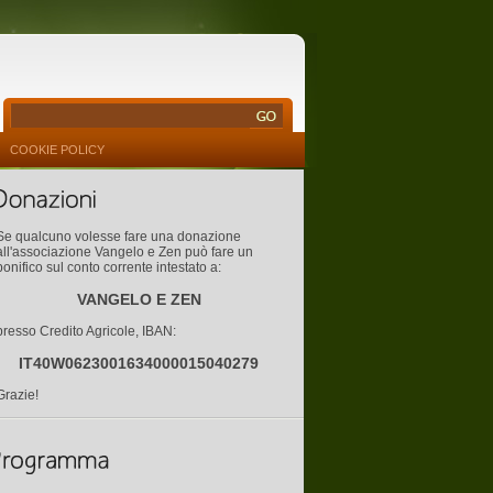
COOKIE POLICY
Se qualcuno volesse fare una donazione
all'associazione Vangelo e Zen può fare un
bonifico sul conto corrente intestato a:
VANGELO E ZEN
presso Credito Agricole, IBAN:
IT40W0623001634000015040279
Grazie!