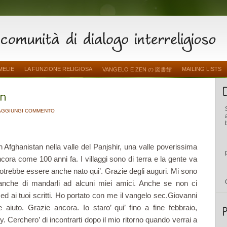
MELIE
LA FUNZIONE RELIGIOSA
MAILING LISTS
VANGELO E ZEN の 図書館
AGGIUNGI COMMENTO
in Afghanistan nella valle del Panjshir, una valle poverissima
cora come 100 anni fa. I villaggi sono di terra e la gente va
Potrebbe essere anche nato qui’. Grazie degli auguri. Mi sono
anche di mandarli ad alcuni miei amici. Anche se non ci
d ai tuoi scritti. Ho portato con me il vangelo sec.Giovanni
iuto. Grazie ancora. Io staro’ qui’ fino a fine febbraio,
 Cerchero’ di incontrarti dopo il mio ritorno quando verrai a