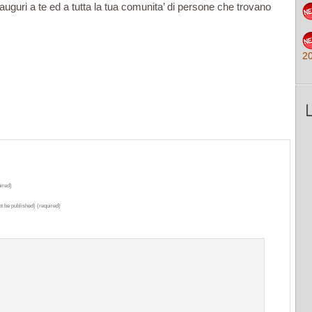
guri a te ed a tutta la tua comunita’ di persone che trovano
2
ired)
ot be published) (required)