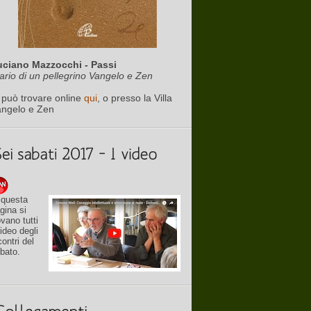
uciano Mazzocchi - Passi
ario di un pellegrino Vangelo e Zen
 può trovare online
qui
, o presso la Villa
angelo e Zen
 questa
gina si
ovano tutti
video degli
contri del
bato.