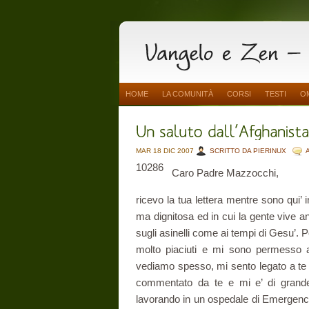
HOME
LA COMUNITÀ
CORSI
TESTI
O
MAR 18 DIC 2007
SCRITTO DA PIERINUX
10286
Caro Padre Mazzocchi,
ricevo la tua lettera mentre sono qui’ 
ma dignitosa ed in cui la gente vive an
sugli asinelli come ai tempi di Gesu’. 
molto piaciuti e mi sono permesso 
vediamo spesso, mi sento legato a te e
commentato da te e mi e’ di grande a
lavorando in un ospedale di Emergency.