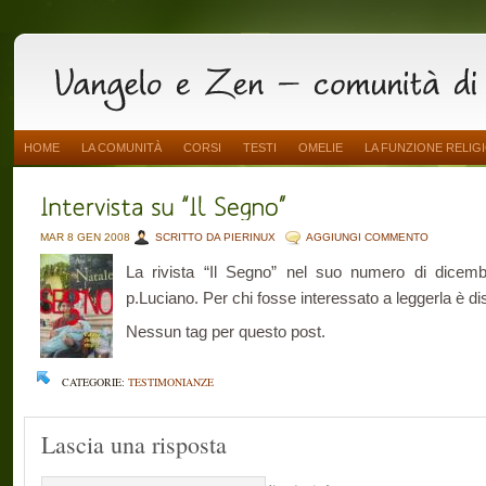
HOME
LA COMUNITÀ
CORSI
TESTI
OMELIE
LA FUNZIONE RELIG
MAR 8 GEN 2008
SCRITTO DA PIERINUX
AGGIUNGI COMMENTO
La rivista “Il Segno” nel suo numero di dicemb
p.Luciano. Per chi fosse interessato a leggerla è di
Nessun tag per questo post.
CATEGORIE:
TESTIMONIANZE
Lascia una risposta