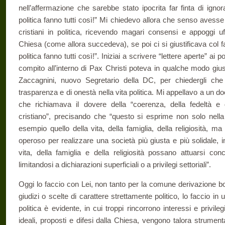
nell’affermazione che sarebbe stato ipocrita far finta di ignor
politica fanno tutti così!” Mi chiedevo allora che senso avesse 
cristiani in politica, ricevendo magari consensi e appoggi uffi
Chiesa (come allora succedeva), se poi ci si giustificava col fa
politica fanno tutti così!”. Iniziai a scrivere “lettere aperte” ai pol
compito all’interno di Pax Christi poteva in qualche modo giusti
Zaccagnini, nuovo Segretario della DC, per chiedergli che
trasparenza e di onestà nella vita politica. Mi appellavo a un d
che richiamava il dovere della “coerenza, della fedeltà e
cristiano”, precisando che “questo si esprime non solo nella
esempio quello della vita, della famiglia, della religiosità, ma
operoso per realizzare una società più giusta e più solidale, in c
vita, della famiglia e della religiosità possano attuarsi c
limitandosi a dichiarazioni superficiali o a privilegi settoriali”.
Oggi lo faccio con Lei, non tanto per la comune derivazione b
giudizi o scelte di carattere strettamente politico, lo faccio in 
politica è evidente, in cui troppi rincorrono interessi e privilegi
ideali, proposti e difesi dalla Chiesa, vengono talora strument