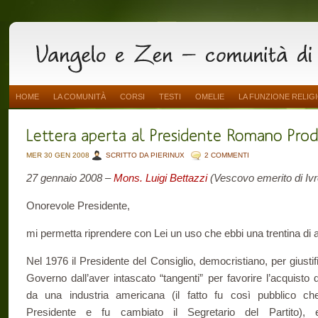
HOME
LA COMUNITÀ
CORSI
TESTI
OMELIE
LA FUNZIONE RELIG
MER 30 GEN 2008
SCRITTO DA PIERINUX
2 COMMENTI
27 gennaio 2008 –
Mons. Luigi Bettazzi
(Vescovo emerito di Ivr
Onorevole Presidente,
mi permetta riprendere con Lei un uso che ebbi una trentina di an
Nel 1976 il Presidente del Consiglio, democristiano, per giustif
Governo dall’aver intascato “tangenti” per favorire l’acquisto d
da una industria americana (il fatto fu così pubblico ch
Presidente e fu cambiato il Segretario del Partito), 