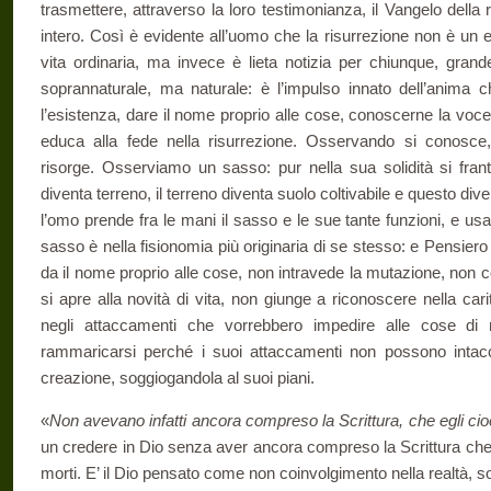
trasmettere, attraverso la loro testimonianza, il Vangelo dell
intero. Così è evidente all’uomo che la risurrezione non è un 
vita ordinaria, ma invece è lieta notizia per chiunque, grand
soprannaturale, ma naturale: è l’impulso innato dell’anima
l’esistenza, dare il nome proprio alle cose, conoscerne la voce 
educa alla fede nella risurrezione. Osservando si conosce,
risorge. Osserviamo un sasso: pur nella sua solidità si fran
diventa terreno, il terreno diventa suolo coltivabile e questo div
l’omo prende fra le mani il sasso e le sue tante funzioni, e usand
sasso è nella fisionomia più originaria di se stesso: e Pensiero 
da il nome proprio alle cose, non intravede la mutazione, non 
si apre alla novità di vita, non giunge a riconoscere nella ca
negli attaccamenti che vorrebbero impedire alle cose di
rammaricarsi perché i suoi attaccamenti non possono intacca
creazione, soggiogandola al suoi piani.
«
Non avevano infatti ancora compreso la Scrittura, che egli cio
un credere in Dio senza aver ancora compreso la Scrittura che 
morti. E’ il Dio pensato come non coinvolgimento nella realtà, 