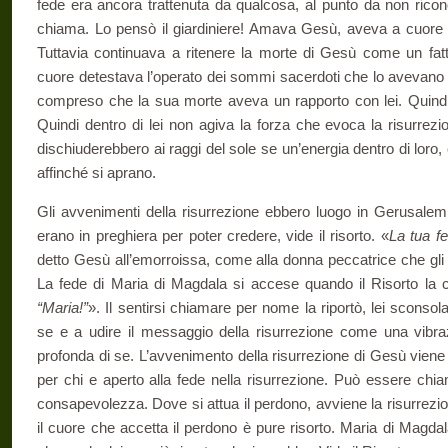
fede era ancora trattenuta da qualcosa, al punto da non ricon
chiama. Lo pensò il giardiniere! Amava Gesù, aveva a cuore 
Tuttavia continuava a ritenere la morte di Gesù come un fatto
cuore detestava l’operato dei sommi sacerdoti che lo avevan
compreso che la sua morte aveva un rapporto con lei. Quindi 
Quindi dentro di lei non agiva la forza che evoca la risurrezi
dischiuderebbero ai raggi del sole se un’energia dentro di loro
affinché si aprano.
Gli avvenimenti della risurrezione ebbero luogo in Gerusale
erano in preghiera per poter credere, vide il risorto. «
La tua fe
detto Gesù all’emorroissa, come alla donna peccatrice che gli 
La fede di Maria di Magdala si accese quando il Risorto la
“Maria!”
». Il sentirsi chiamare per nome la riportò, lei sconsol
se e a udire il messaggio della risurrezione come una vibra
profonda di se. L’avvenimento della risurrezione di Gesù viene t
per chi e aperto alla fede nella risurrezione. Può essere chi
consapevolezza. Dove si attua il perdono, avviene la risurrezio
il cuore che accetta il perdono è pure risorto. Maria di Magda