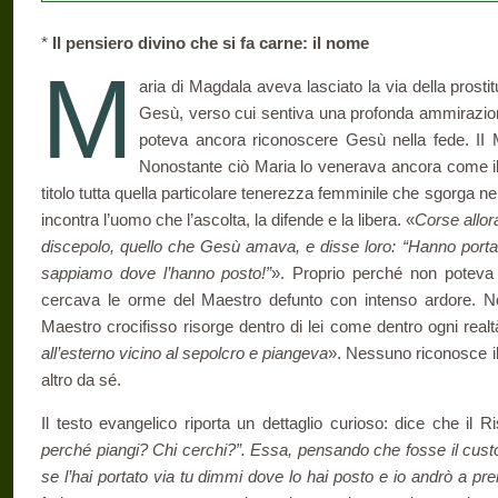
*
Il pensiero divino che si fa carne: il nome
M
aria di Magdala aveva lasciato la via della prosti
Gesù, verso cui sentiva una profonda ammirazione
poteva ancora riconoscere Gesù nella fede. II M
Nonostante ciò Maria lo venerava ancora come il
titolo tutta quella particolare tenerezza femminile che sgorga n
incontra l’uomo che l’ascolta, la difende e la libera. «
Corse allor
discepolo, quello che Gesù amava, e disse loro: “Hanno portat
sappiamo dove l’hanno posto!”
». Proprio perché non poteva 
cercava le orme del Maestro defunto con intenso ardore. 
Maestro crocifisso risorge dentro di lei come dentro ogni realtà
all’esterno vicino al sepolcro e piangeva
». Nessuno riconosce il 
altro da sé.
Il testo evangelico riporta un dettaglio curioso: dice che il Ri
perché piangi? Chi cerchi?”. Essa, pensando che fosse il custod
se l’hai portato via tu dimmi dove lo hai posto e io andrò a pre