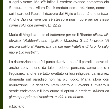
a ogni vivente. Ma c’è infine il credere avendo compreso ch
Scrittura eterna. Allora Dio è creduto come relazione, come c
cui il dare del Padre, il ricevere del Figlio e la carità che unisce
Anche Dio non vive per sé stesso e non muore per sé stess
come colui che serve!
». Lc 22,27.
Maria di Magdala tento di trattenere per se il Risorto: «
Essa allo
ebraico: “Rabbunì”, che significa: Maestro! Gesù le disse: “
ancora salito al Padre; ma va’ dai miei fratelli e di’ loro: Io s
mio e Dio vostro”
».
La risurrezione non è il punto d’arrivo, non è il paradiso dove 
anche conversione da tale modo di pensare, come se lo s
l’egoismo, anche se tutto ovattato di luci religiose. La risurre
domanda sul paradiso non ha più luogo. Maria allora cors
risurrezione. La derisero. Però Pietro e Giovanni si misero
scorie cadevano e il loro cuore si apriva a credere. «
Allora en
giunto per primo al sepolcro, e vide e credette
».
p.Luciano