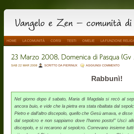
HOME
LA COMUNITÀ
CORSI
TESTI
OMELIE
LA FUNZIONE RELIG
SAB 22 MAR 2008
SCRITTO DA PIERINUX
AGGIUNGI COMMENTO
Rabbunì!
Nel giorno dopo il sabato, Maria di Magdala si recò al sep
ancora buio, e vide che la pietra era stata ribaltata dal sepo
Pietro e dall’altro discepolo, quello che Gesù amava, e disse 
dal sepolcro e non sappiamo dove l’hanno posto!” Uscì allo
discepolo, e si recarono al sepolcro. Correvano insieme tutti