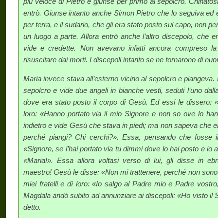
più veloce di Pietro e giunse per primo al sepolcro. Chinatos
entrò. Giunse intanto anche Simon Pietro che lo seguiva ed e
per terra, e il sudario, che gli era stato posto sul capo, non p
un luogo a parte. Allora entrò anche l’altro discepolo, che e
vide e credette. Non avevano infatti ancora compreso la 
risuscitare dai morti. I discepoli intanto se ne tornarono di nu
Maria invece stava all’esterno vicino al sepolcro e piangeva. 
sepolcro e vide due angeli in bianche vesti, seduti l’uno dalla 
dove era stato posto il corpo di Gesù. Ed essi le dissero:
loro: «Hanno portato via il mio Signore e non so ove lo han
indietro e vide Gesù che stava in piedi; ma non sapeva che
perché piangi? Chi cerchi?». Essa, pensando che fosse il 
«Signore, se l’hai portato via tu dimmi dove lo hai posto e io
«Maria!». Essa allora voltasi verso di lui, gli disse in ebr
maestro! Gesù le disse: «Non mi trattenere, perché non sono 
miei fratelli e dì loro: «Io salgo al Padre mio e Padre vostr
Magdala andò subito ad annunziare ai discepoli: «Ho visto il
detto.