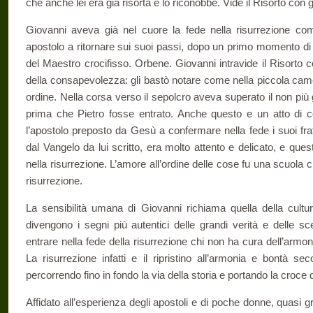
che anche lei era già risorta e lo riconobbe. Vide il Risorto con g
Giovanni aveva già nel cuore la fede nella risurrezione come 
apostolo a ritornare sui suoi passi, dopo un primo momento di f
del Maestro crocifisso. Orbene. Giovanni intravide il Risorto c
della consapevolezza: gli bastò notare come nella piccola came
ordine. Nella corsa verso il sepolcro aveva superato il non pi
prima che Pietro fosse entrato. Anche questo e un atto di c
l’apostolo preposto da Gesù a confermare nella fede i suoi fr
dal Vangelo da lui scritto, era molto attento e delicato, e que
nella risurrezione. L’amore all’ordine delle cose fu una scuola c
risurrezione.
La sensibilità umana di Giovanni richiama quella della cultur
divengono i segni più autentici delle grandi verità e delle sc
entrare nella fede della risurrezione chi non ha cura dell’armon
La risurrezione infatti e il ripristino all’armonia e bontà se
percorrendo fino in fondo la via della storia e portando la croce de
Affidato all’esperienza degli apostoli e di poche donne, quasi 