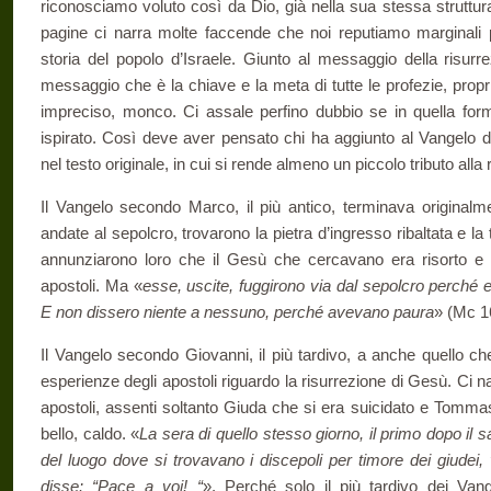
riconosciamo voluto così da Dio, già nella sua stessa struttu
pagine ci narra molte faccende che noi reputiamo mar­ginali pe
storia del popolo d’Israele. Giunto al messaggio della risurr
messaggio che è la chiave e la meta di tutte le profezie, proprio
impreciso, monco. Ci assale perfino dubbio se in quella form
ispirato. Così deve aver pensato chi ha aggiunto al Vangelo di
nel testo originale, in cui si rende almeno un piccolo tributo alla
Il Vangelo secondo Marco, il più antico, terminava original­
andate al sepolcro, trovarono la pietra d’ingresso ribaltata e l
annunziarono loro che il Gesù che cercavano era risorto e 
apostoli. Ma «
esse, uscite, fuggirono via dal sepolcro perché 
E non dissero niente a nessuno, perché avevano paura
» (Mc 1
Il Vangelo secondo Giovanni, il più tardivo, a anche quello ch
esperienze degli apostoli riguardo la risurrezione di Gesù. Ci nar
apostoli, assenti soltanto Giuda che si era suicidato e Tommaso 
bello, caldo. «
La sera di quello stesso giorno, il primo dopo il 
del luogo dove si trovavano i discepoli per timore dei giudei
disse: “Pace a voi! “
». Perché solo il più tardivo dei Van