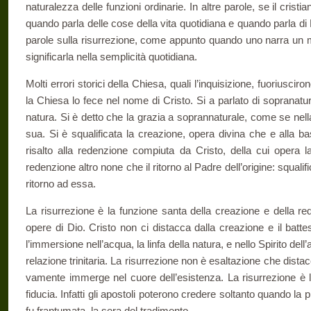
naturalezza delle funzioni ordinarie. In altre parole, se il crist
quando parla delle cose della vita quotidiana e quando parla di
parole sulla ri­surrezione, come appunto quando uno narra un 
significarla nella semplicità quotidiana.
Molti errori storici della Chiesa, quali l’inquisizione, fuoriusci­r
la Chiesa lo fece nel nome di Cristo. Si a parlato di sopranatur
natura. Si è detto che la grazia a soprannaturale, come se nell
sua. Si è squalificata la creazione, opera divina che e alla ba
risalto alla redenzione compiuta da Cristo, della cui opera l
redenzione altro none che il ritorno al Padre dell’origine: squalifi
ritorno ad essa.
La risurrezione è la funzione santa della creazione e della re­
opere di Dio. Cristo non ci di­stacca dalla creazione e il ba
l’immersione nell’acqua, la linfa della natura, e nello Spirito dell’
relazione trinitaria. La risurre­zione non è esaltazione che dis
vamente immerge nel cuore dell’esistenza. La risurrezione è l
fiducia. Infatti gli apostoli poterono credere soltanto quando la
fu frantumata, la sera del tradimento.