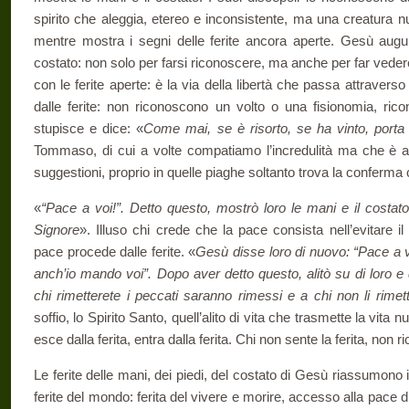
spirito che aleggia, etereo e inconsistente, ma una creatura 
mentre mostra i segni delle ferite ancora aperte. Gesù augu
costato: non solo per farsi riconoscere, ma anche per far vedere
con le ferite aperte: è la via della libertà che passa attraverso 
dalle ferite: non ricono­scono un volto o una fisionomia, ric
stupisce e dice: «
Come mai, se è risorto, se ha vinto, porta 
Tommaso, di cui a volte compatiamo l’incredulità ma che è an
suggestioni, proprio in quelle piaghe soltanto trova la conferma
«
“Pace a voi!”. Detto questo, mostrò loro le mani e il costato.
Signore
». Illuso chi crede che la pace consista nell’evitare i
pace procede dalle ferite. «
Gesù disse loro di nuovo: “Pace a
anch’io mando voi”. Dopo aver detto questo, alitò su di loro e 
chi rimetterete i peccati saranno rimessi e a chi non li rimet
soffio, lo Spirito Santo, quell’alito di vita che trasmette la vita n
esce dalla ferita, entra dalla ferita. Chi non sente la ferita, non 
Le ferite delle mani, dei piedi, del costato di Gesù riassumono il 
ferite del mondo: ferita del vivere e morire, accesso alla pace di