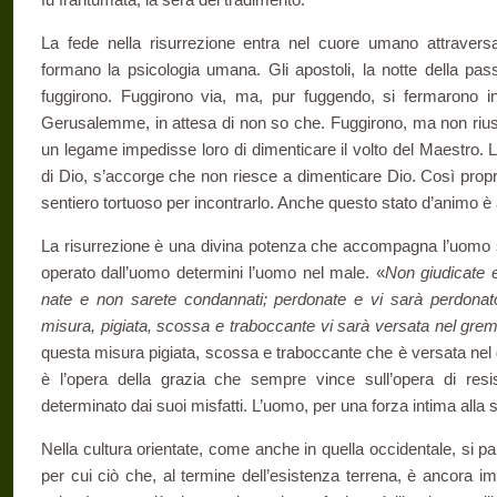
La fede nella risurrezione entra nel cuore umano attraversa
formano la psicologia umana. Gli apo­stoli, la notte della pa
fuggirono. Fuggirono via, ma, pur fuggendo, si fermarono in
Gerusalemme, in attesa di non so che. Fuggirono, ma non riusc
un legame impedisse loro di dimenticare il volto del Maestro. 
di Dio, s’accorge che non riesce a dimenticare Dio. Così pro­pri
sentiero tortuoso per incon­trarlo. Anche questo stato d’animo è a
La risurrezione è una divina potenza che accompagna l’uomo 
operato dall’uomo determini l’uomo nel male. «
Non giudicate e
nate e non sarete condannati; perdonate e vi sarà perdonat
misura, pigiata, scossa e traboccante vi sarà versata nel gre
questa misura pigiata, scossa e traboccante che è versata nel 
è l’opera della grazia che sempre vince sull’opera di res
determinato dai suoi misfatti. L’uomo, per una forza intima alla
Nella cultura orientate, come anche in quella occidentale, si pa
per cui ciò che, al termine del­l’esistenza terrena, è ancora imp