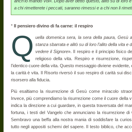
anch’io mando voi». Dopo aver detto que­sto, alitò su di loro e
a chi rimetterete i peccati, saranno rimessi e a chi non li rime
*
Il pensiero divino di fa carne: il respiro
Q
uella domenica sera, la sera della paura, Gesù app
stanza sbarrata e alitò su di loro l’alito della vita e
vedere il Signore
». Il respiro e il principio fisico d
re­ligioso della vita. Respiro e risurrezione, ris
l’identico cuore della vita. Questo messaggio diviene evidente,
la carità è vita. Il Ri­sorto riversò il suo respiro di carità sui di
risorsero alla fiducia.
Più esaltiamo la risurrezione di Gesù come miracolo straordi
Invece, più comprendiamo la risurre­zione come il cuore della vit
indica la direzione a cui guardare, in questa traversata del ma
fortuna, i testi del Vangelo che annunciano la risurrezione di
Sembravo una beffa alla nostra mania di soddisfare la curiosit
tutto negli appositi schemi del sapere. II testo biblico, che a