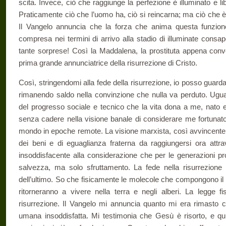
scita. Invece, ciò che raggiunge la perfezione è illuminato e libe
Praticamente ciò che l’uomo ha, ciò si reincarna; ma ciò che è
Il Vangelo annuncia che la forza che anima questa funzione
compresa nei termini di arrivo alla stadio di illuminate consa
tante sorprese! Così la Maddalena, la prostituta appena conve
prima grande annunciatrice della risurrezione di Cristo.
Così, stringendomi alla fede della risurrezione, io posso guardar
rimanendo saldo nella con­vinzione che nulla va perduto. Ugua
del progresso sociale e tecnico che la vita dona a me, nato e 
senza cadere nella visione banale di considerare me fortunato 
mondo in epoche remote. La visione marxista, così avvincent
dei beni e di eguaglianza fraterna da rag­giungersi ora attrav
insoddisfacente alla considerazione che per le generazioni pr
salvezza, ma solo sfruttamento. La fede nella risurre­zione
dell’ultimo. So che fisica­mente le molecole che compongono i
ritorneranno a vivere nella terra e negli alberi. La legge f
risurrezione. Il Vangelo mi annuncia quanto mi era rimasto 
umana in­soddisfatta. Mi testimonia che Gesù è risorto, e q