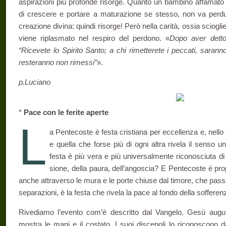
aspirazioni più profonde risorge. Quanto un bam­bino affamato
di crescere e portare a maturazione se stesso, non va perduto
creazione divina: quindi risorge! Però nella carità, ossia scioglie
viene riplasmato nel re­spiro del perdono. «
Dopo aver detto 
“Ricevete lo Spirito Santo; a chi rimetterete i peccati, saranno
resteranno non rimessi”
».
p.Luciano
*
Pace con le ferite aperte
L
a Pentecoste è festa cristiana per eccellenza e, nello 
e quella che forse più di ogni altra rivela il senso uni
festa è più vera e più universalmente riconosciuta di q
sione, della paura, dell’angoscia? E Pentecoste è pro
anche attraverso le mura e le porte chiuse dal timore, che passa
separazioni, è la festa che rivela la pace al fondo della sofferen
Rivediamo l’evento com’è descritto dal Vangelo. Gesù augu
mostra le mani e il costato. I suoi discepoli lo riconoscono da