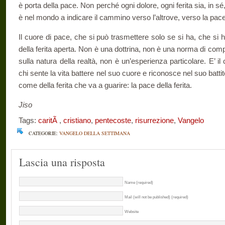
è porta della pace. Non perché ogni dolore, ogni ferita sia, in s
è nel mondo a indicare il cammino verso l’altrove, verso la pace
Il cuore di pace, che si può trasmettere solo se si ha, che si h
della ferita aperta. Non è una dot­trina, non è una norma di c
sulla natura della realtà, non è un’esperienza particolare. E’ il
chi sente la vita battere nel suo cuore e riconosce nel suo battito i
come della ferita che va a guarire: la pace della ferita.
Jiso
Tags:
caritÃ
,
cristiano
,
pentecoste
,
risurrezione
,
Vangelo
CATEGORIE:
VANGELO DELLA SETTIMANA
Lascia una risposta
Name (required)
Mail (will not be published) (required)
Website