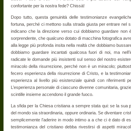
confortante per la nostra fede? Chissà!
Dopo tutto, questa genuinità delle testimonianze evangelich
fortuna, perché ci mettono sulla strada giusta per entrare nel si
in­dicano che la direzione verso cui dobbiamo guardare non è 
sorprendente, che qualcuno dotato di macchina fotografica avr
alla legge più profonda insita nella realtà che dobbiamo bussar
dobbiamo guardare incantati qualcosa fuori di noi, ma nell’
radicate le do­mande più insistenti sul senso del nostro esiste
miracolo della risurrezione, perché non è un mira­colo; piuttost
fecero esperienza della risurrezione di Cristo, e la testimoni
esperienza al livello più esistenziale quindi con riferimenti per
L’esperienza personale di cia­scuno divenne comunitaria, grazi
scintille insieme accendono il grande fuoco.
La sfida per la Chiesa cristiana a sempre stata qui: se la sua p
del mondo sia straordinaria, oppure ordinaria. Se diventare cris
sem­plicemente l’aderire in modo intimo a a che ci è dato di e
testimonianza del cristiano debba rivestirsi di aspetti miraco