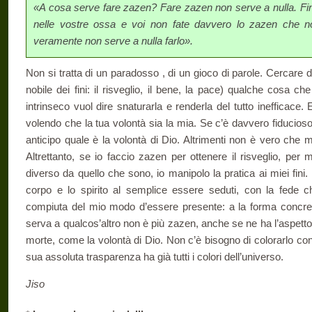
«A cosa serve fare zazen? Fare zazen non serve a nulla. Fi
nelle vostre ossa e voi non fate davvero lo zazen che no
veramente non serve a nulla farlo».
Non si tratta di un paradosso , di un gioco di parole. Cercare di
nobile dei fini: il risveglio, il bene, la pace) qualche cosa ch
intrinseco vuol dire snaturarla e renderla del tutto inefficace.
volendo che la tua volontà sia la mia. Se c’è davvero fiducioso
anticipo quale è la volontà di Dio. Altrimenti non è vero che m
Altrettanto, se io faccio zazen per ottenere il risveglio, per
diverso da quello che sono, io manipolo la pratica ai miei fin
corpo e lo spirito al semplice essere seduti, con la fede c
compiuta del mio modo d’essere presente: a la forma concreta
serva a qualcos’altro non è più zazen, anche se ne ha l’aspetto.
morte, come la volontà di Dio. Non c’è bisogno di colorarlo co
sua assoluta trasparenza ha già tutti i colori dell’universo.
Jiso