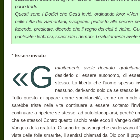
poi lo tradì.
Questi sono i Dodici che Gesù inviò, ordinando loro: «Non 
nelle città dei Samaritani; rivolgetevi piuttosto alle pecore p
facendo, predicate, dicendo che il regno dei cieli è vicino. Guari
purificate i lebbrosi, scacciate i demòni. Gratuitamente avete 
*
Essere inviato
«G
ratuitamente avete rìcevuto, gratuitam
desiderio di essere autonomo, di esser
stesso. La libertà che l’uomo spesso in
nessuno, derivando solo da se stesso le 
Tutto questo ci appare come spofntaneità, come un modo 
sarebbe triste nella vita continuare a essere soltanto l’inv
continuare a ripetere se stesso, ad autofotocopiarsi, perché uno
che se stesso! Contro questo rischio reale ecco il Vangelo dell’in
Vangelo della gratuità. Ci sono tre passaggi che evidenziano il Va
vista delle folle smarrite, il sentirsi chiamati da Dio con il prop