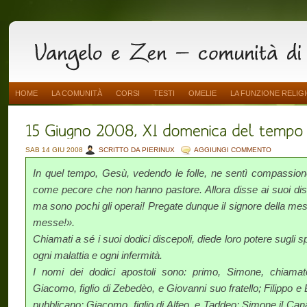
HOME
LA COMUNITÀ
CORSI
TESTI
OMELIE
LA FUNZIONE RELIG
SAB 14 GIU 2008
SCRITTO DA PIERINUX
AGGIUNGI COMMENTO
In quel tempo, Gesù, vedendo le folle, ne sentì compassion
come pecore che non hanno pastore. Allora disse ai suoi di
ma sono pochi gli operai! Pregate dunque il signore della me
messe!».
Chiamati a sé i suoi dodici discepoli, diede loro potere sugli spi
ogni malattia e ogni infermità.
I nomi dei dodici apostoli sono: primo, Simone, chiamato
Giacomo, figlio di Zebedèo, e Giovanni suo fratello; Filippo
pubblicano; Giacomo, figlio di Alfeo, e Taddeo; Simone il Cana