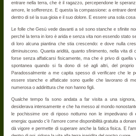
entrare nella terra, che è il ragazzo, percependone le speranze,
amore, le sofferenze. E questa la compassione: a entrare dentro
dentro di sé la sua gioia e il suo dolore. E essere una sola cosa
Le folle che Gesù vede davanti a sé sono stanche e sfinite no
perché la terra in loro è arida e senza vita non essendo stato 
di loro alcuna piantina che stia crescendo: e dove nulla cres
diminuiscono. Quanta aridità, quanto sfinimento, nella vita di
forse senza affaticarsi fisicamente, ma che è privo di quella v
spontanea quando si fa dono di sé agli altri, del proprio t
Paradossalmente a me capita spesso di verificare che le p
essere stanche e affaticate sono quelle che lavorano di m
numerosa o addirittura che non hanno figli.
Qualche tempo fa sono andata a far visita a una signora, 
desiderava intensamente e che ha messo al mondo nonostante 
le pochissime ore di riposo notturno non le impedivano di e
energia: quando c’è l’amore come disponibilità gratuita a donare
dà vigore e permette di superare anche la fatica fisica. E l’a
dentro di noi, ridona la vita alla terra inaridita del nostro cuore.