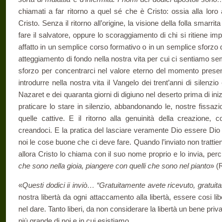
chiamati a far ritorno a quel sé che è Cristo: ossia alla loro
Cristo. Senza il ritorno all’origine, la visione della folla smarrit
fare il salvatore, oppure lo scoraggiamento di chi si ritiene im
affatto in un semplice corso formativo o in un semplice sforzo 
atteggiamento di fondo nella nostra vita per cui ci sentiamo s
sforzo per concentrarci nel valore eterno del momento pres
introdurre nella nostra vita il Vangelo dei trent’anni di silenz
Nazaret e dei quaranta giorni di digiuno nel deserto prima di in
praticare lo stare in silenzio, abbandonando le, nostre fissaz
quelle cattive. E il ritorno alla genuinità della creazione
creandoci. E la pratica del lasciare veramente Dio essere Dio 
noi le cose buone che ci deve fare. Quando l’inviato non trattie
allora Cristo lo chiama con il suo nome proprio e lo invia, per
che sono nella gioia, piangere con quelli che sono nel pianto
» (
«
Questi dodici ii inviò… “Gratuitamente avete ricevuto, gratuit
nostra libertà da ogni attaccamento alla libertà, essere cosi lib
nel dare. Tanto liberi, da non considerare la libertà un bene privat
più grande di noi e in cui esistiamo.