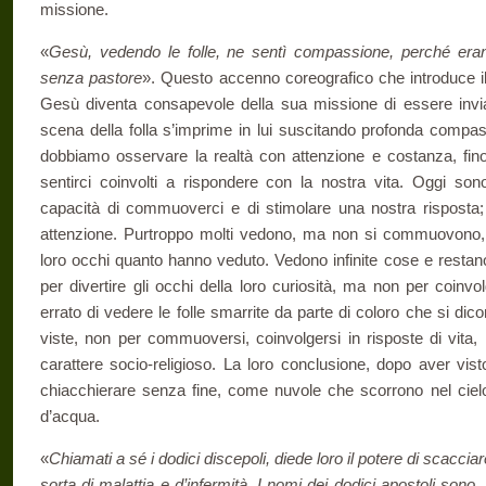
missione.
«
Gesù, vedendo le folle, ne sentì compassione, perché era
senza pastore
». Questo accenno coreografico che introduce il
Gesù diventa consapevole della sua missione di essere invia
scena della folla s’imprime in lui suscitando profonda compa
dobbiamo osservare la realtà con attenzione e costanza, fin
sentirci coinvolti a rispondere con la nostra vita. Oggi son
capacità di commuoverci e di stimolare una nostra risposta
attenzione. Purtroppo molti vedono, ma non si commuovono, 
loro occhi quanto hanno veduto. Vedono infinite cose e restano
per divertire gli occhi della loro curiosità, ma non per coinv
errato di vedere le folle smarrite da parte di coloro che si dico
viste, non per commuoversi, coinvolgersi in risposte di vita
carattere socio-religioso. La loro conclusione, dopo aver vi
chiacchierare senza fine, come nuvole che scorrono nel ciel
d’acqua.
«
Chiamati a sé i dodici discepoli, diede loro il potere di scacciar
sorta di malattia e d’infermità. I nomi dei dodici apostoli sono