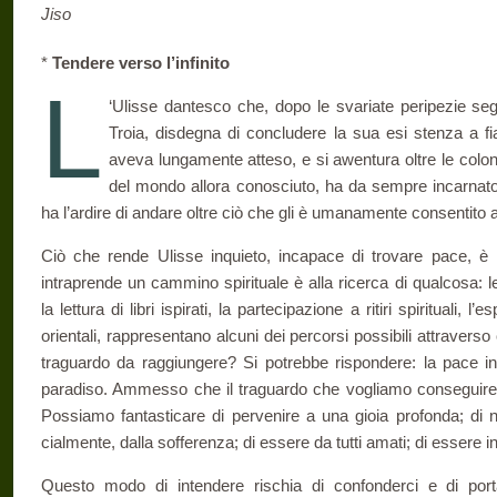
Jiso
*
Tendere verso l’infinito
L
‘Ulisse dantesco che, dopo le svariate peripezie segu
Troia, disdegna di concludere la sua esi­ stenza a 
aveva lungamente atte­so, e si awentura oltre le colo
del mondo allora conosciuto, ha da sempre incarnat
ha l’ardire di andare oltre ciò che gli è umanamente consentito 
Ciò che rende Ulisse inquieto, incapace di trovare pace, è
intraprende un cammino spirituale è alla ricerca di qualcosa: le a
la lettura di libri ispirati, la partecipazione a ritiri spirituali, 
orientali, rappresentano alcuni dei percorsi possibili attraverso 
traguardo da raggiungere? Si potrebbe rispondere: la pace interi
paradiso. Ammesso che il traguardo che vogliamo conseguire
Possiamo fantasticare di pervenire a una gioia profonda; di n
cialmente, dalla sofferenza; di essere da tutti amati; di essere in 
Questo modo di intendere rischia di confonderci e di port