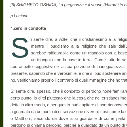
[6] SHIGHETO OSHIDA, La pregnanza e il suono (Harami to ne)
p.Luciano
*
Zero in condotta
S
i sente dire, a volte, che il cristianesimo a la relig
mentre il buddismo a la religione che sale dall’u
sarebbe raffigurabile come un triangolo con la bas
un trian­golo con la base in terra. Come tutte le s
suo aspetto suggestivo e la sua porzione di inadeguatezza
presente, sapendo che è vero­simile, e che si può sostenere anc
no, verifichiamo proprio il contrario di quell’immagine che ho trat
Si sente dire, spesso, che il concetto di perdono nonè familia
certo punto: io direi piuttosto che la cosa che nel cristianes
detta in altro modo, e per questo può capitare di non riconoscerl
a guardata da un punto di osserva­zione diverso: così come la
o Matthorn, secondo da dove la si guarda e di come parla ch
perdono si chiama perdono, perché a guar­dato da un punto di 