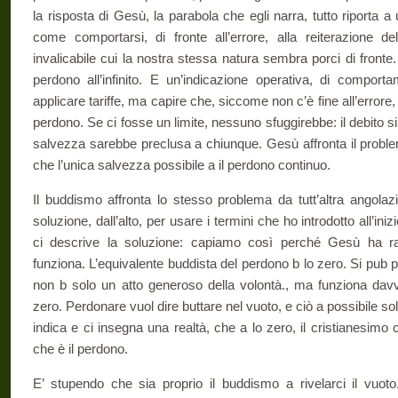
la risposta di Gesù, la parabola che egli narra, tutto riporta
come comportarsi, di fronte all’errore, alla reitera­zione d
invalicabile cui la nostra stessa natura sembra porci di fronte
perdono all’infinito. E un’indicazione operativa, di comport
applicare tariffe, ma capire che, siccome non c’è fine all’errore,
perdono. Se ci fosse un limite, nessuno sfuggirebbe: il debito si
salvezza sarebbe preclusa a chiunque. Gesù affronta il proble
che l’uni­ca salvezza possibile a il perdono continuo.
Il buddismo affronta lo stesso problema da tutt’altra angolazi
soluzione, dall’alto, per usare i ter­mini che ho introdotto all’ini
ci descrive la soluzione: capiamo così perché Gesù ha ra
funziona. L’equivalente buddista del perdono b lo zero. Si pub
non b solo un atto generoso della volontà., ma funziona davver
zero. Perdonare vuol dire buttare nel vuoto, e ciò a possibile sol
indica e ci insegna una realtà, che a lo zero, il cristianesimo 
che è il perdono.
E’ stupendo che sia proprio il buddismo a rivelarci il vuoto.