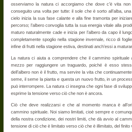
osserviamo la natura ci accorgiamo che do­ve c’è vita non 
conseguito una volta per tutte: il sole che è sorto all’alba, una 
cielo inizia la sua fase calante e alla fine tramonta per inizia­r
percorso; l’albero convoglia tut­ta la sua energia vitale alla pr
maturo naturalmente cade e inizia per l’albero da capo il lung
completamente spoglio nella stagione invernale, ricco di foglie 
infine di frutti nella stagione estiva, destinati anch’essi a matur
La natura ci aiuta a comprendere che il cammino spirituale
mezzo per raggiungere un traguardo, poiché è esso stesso 
dell’albero non è il frutto, ma servire la vita che continuamente si
seme, il seme la pianta e questa un nuovo frutto, in un proces
può interrompere. La natura ci insegna che ogni fase di svilu
esprime la tensione verso ciò che non è ancora.
Ciò che deve realizzarsi e che al momento manca è all’origi
cammino spirituale. Noi siamo limitati, cioè sempre e comunqu
della no­stra condizione, dei nostri limiti, che dà avvio al cam
tensione di ciò che è limitato verso ciò che è illimitato, del finito v