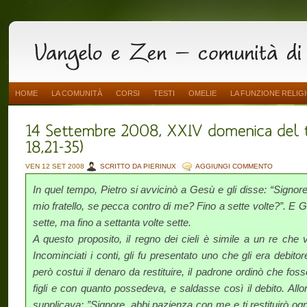
HOME
LA COMUNITÀ
CORSI
TESTI
OMELIE
LA FUNZIONE RELIG
VEN 12 SET 2008
SCRITTO DA PIERINUX
AGGIUNGI COMMENTO
In quel tempo, Pietro si avvicinò a Gesù e gli disse: “Signor
mio fratello, se pecca contro di me? Fino a sette volte?”. E Ge
sette, ma fino a settanta volte sette.
A questo proposito, il regno dei cieli è simile a un re che vo
Incominciati i conti, gli fu presentato uno che gli era debito
però costui il denaro da restituire, il padrone ordinò che fos
figli e con quanto possedeva, e saldasse così il debito. Allor
supplicava: ”Signore, abbi pazienza con me e ti restituirò ogni