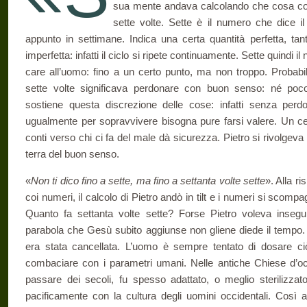
sua mente andava calcolando che cosa com
sette volte. Sette è il numero che dice il
appunto in settimane. Indica una certa quantità perfetta, ta
imperfetta: infatti il ciclo si ripete continuamente. Sette quindi
care all’uomo: fino a un certo punto, ma non troppo. Probabi
sette volte significava perdonare con buon senso: né poco
sostiene questa discrezione delle cose: in­fatti senza per
ugualmente per so­pravvivere bisogna pure farsi valere. Un ce
conti verso chi ci fa del male dà sicurezza. Pietro si rivolgeva 
terra del buon senso.
«
Non ti dico fino a sette, ma fino a settanta volte sette
». Alla r
coi numeri, il calcolo di Pietro andò in tilt e i numeri si scom
Quanto fa settanta volte sette? Forse Pietro voleva inseguir
parabola che Gesù subito aggiunse non gliene diede il tempo.
era stata cancellata. L’uomo è sempre tentato di dosare ciò
combaciare con i parametri umani. Nelle antiche Chiese d’occi
passare dei secoli, fu spesso adattato, o meglio sterilizzato
pacificamente con la cultura degli uomini occidentali. Così a