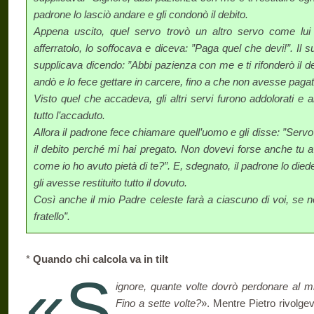
padrone lo lasciò andare e gli condonò il debito.
Appena uscito, quel servo trovò un altro servo come lui
afferratolo, lo soffocava e diceva: ”Paga quel che devi!”. Il 
supplicava dicendo: ”Abbi pazienza con me e ti rifonderò il de
andò e lo fece gettare in carcere, fino a che non avesse pagato
Visto quel che accadeva, gli altri servi furono addolorati e a
tutto l’accaduto.
Allora il padrone fece chiamare quell’uomo e gli disse: ”Servo
il debito perché mi hai pregato. Non dovevi forse anche tu 
come io ho avuto pietà di te?”. E, sdegnato, il padrone lo died
gli avesse restituito tutto il dovuto.
Così anche il mio Padre celeste farà a ciascuno di voi, se n
fratello”.
*
Quando chi calcola va in tilt
«S
ignore, quante volte dovrò perdonare al mi
Fino a sette volte?
». Mentre Pietro rivolg