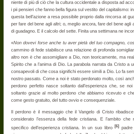
niente di più di ciò che la cultura occi­dentale a disposta ad accog
i pii pensieri che fanno bella figura sul vestito del capitalismo: 
questa bell’azione a resa possibile pro­prio dalla rincorsa at 
per fa­re del bene agli altri; o, meglio ancora, fare del bene agli 
di guadagno. E il calcolo del sette. Fini­ta una settimana ne inco
«
Non dovevi forse anche tu aver pietà del tuo compagno, cosi
cammino di fede stabilisce una rela­zione di profonda somiglia
altro non è che assomigliare a Dio, non teoricamente, ma real
Spirito che a l’anima di Dio. La parabola narrata da Cristo a 
consapevoli di che cosa significhi essere simili a Dio. Lo fa sem
nostro passato. Come a noi è stato perdonato molto, così anch
perdono per­fetto nasce soltanto dall’esperienza che, se no
soltanto grazie al molto perdono che abbiamo ricevuto e c
come gesto gratuito, del tutto ovvio e consequenziale.
Il perdono è il messaggio che il Vangelo di Cristo ribadis
considerato l’essenza della fede cristia­na. E l’ambito che
[6]
specifico dell’e­sperienza cristiana. In un suo libro
padr