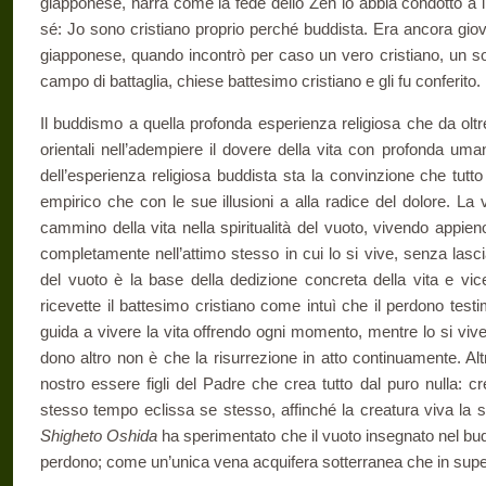
giapponese, narra come la fede dello Zen lo abbia condot­to a i
sé: Jo sono cristiano pro­prio perché buddista. Era ancora gio
giapponese, quando incontrò per caso un vero cristiano, un so
campo di battaglia, chiese battesimo cristiano e gli fu conferito.
Il buddismo a quella profonda esperienza religiosa che da oltr
orientali nell’adempiere il dovere della vita con profonda u
del­l’esperienza religiosa buddista sta la convinzione che tutto
empirico che con le sue illusioni a alla ra­dice del dolore. L
cammino del­la vita nella spiritualità del vuoto, vivendo appie
completamente nell’attimo stesso in cui lo si vive, senza lascia
del vuoto è la base della dedizione concreta della vita e vic
ricevette il battesimo cristiano come intuì che il perdono te­s
guida a vivere la vita offrendo ogni momento, mentre lo si viv
dono altro non è che la risurrezione in atto continuamente. Al
nostro essere figli del Padre che crea tutto dal puro nulla: 
stesso tem­po eclissa se stesso, affinché la creatura viva la 
Shigheto Oshida
ha sperimentato che il vuoto inse­gnato nel b
perdono; come un’unica vena acquifera sotterranea che in super