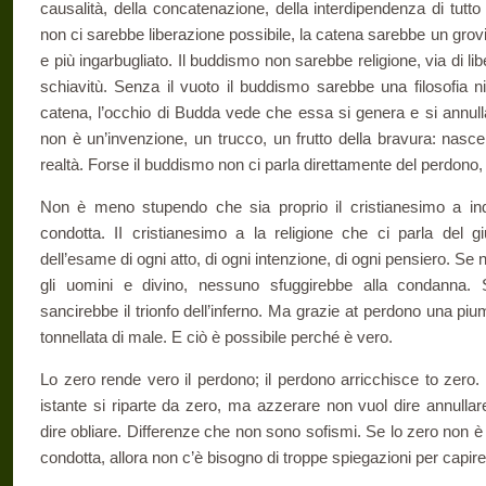
causalità, della concatenazione, della in­terdipendenza di tutto
non ci sa­rebbe liberazione possibile, la catena sarebbe un grovig
e più ingarbugliato. Il buddismo non sareb­be religione, via di li
schiavitù. Senza il vuoto il buddismo sarebbe una filosofia ni
catena, l’occhio di Budda vede che essa si genera e si annulla
non è un’invenzione, un trucco, un frutto della bravura: nasce
realtà. Forse il buddismo non ci parla direttamente del perdo­no,
Non è meno stupendo che sia proprio il cristianesimo a in
condotta. II cristianesimo a la religione che ci parla del giu
dell’esame di ogni atto, di ogni intenzione, di ogni pensiero. Se n
gli uomini e divino, nessuno sfuggirebbe alla condanna. S
sancirebbe il trionfo del­l’inferno. Ma grazie at perdono una pi
tonnellata di male. E ciò è possibile perché è vero.
Lo zero rende vero il perdono; il perdono arricchisce to zero.
istante si riparte da zero, ma azzerare non vuol dire annulla
dire oblia­re. Differenze che non sono sofismi. Se lo zero non è s
condotta, allora non c’è bisogno di troppe spiegazioni per capir