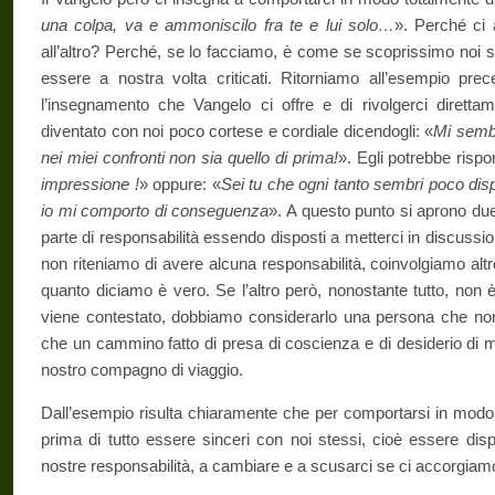
una colpa, va e ammoniscilo fra te e lui solo…
». Perché ci a
all’altro? Perché, se lo facciamo, è come se scoprissimo noi s
essere a nostra volta criticati. Ritorniamo all’e­sempio pr
l’insegnamento che Vangelo ci offre e di rivolgerci dirett
diventato con noi poco cortese e cordiale dicendogli: «
Mi sem­b
nei miei confronti non sia quello di prima!
». Egli potrebbe rispo
impressione !
» oppure: «
Sei tu che ogni tanto sembri poco dis
io mi comporto di conse­guenza
». A questo punto si aprono due
parte di responsabilità essendo disposti a metterci in discus­s
non riteniamo di avere alcuna responsabilità, coinvolgiamo alt
quanto diciamo è vero. Se l’altro però, nonostante tutto, non
viene contestato, dobbiamo consi­derarlo una persona che no
che un cammino fatto di presa di coscienza e di desiderio di m
nostro compagno di viaggio.
Dall’esempio risulta chiaramente che per comportarsi in modo 
prima di tutto essere sinceri con noi stessi, cioè essere dispos
nostre responsabilità, a cambiare e a scusarci se ci accorgiamo 