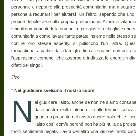
personale e neppure alla prosperità comunitaria, ma a seguire l
persone a radunarsi per aiutarsi l’un l’altro, sa­pendo che uno
proprie debolezze e alla propria presunzione. Allora la vita ins
singoli componenti della comunità, per giuste o sba­gliate che 
comunitaria a come lavare tante patate insieme nello stesso strett
con le loro stesse asperity, si puliscono l’un l’altra. Qu
monastiche, a partire dalla fami­glia, fino alle grandi comunità so
l’aspirazione comune, che assorbe e indirizza le energie indivi­
difetti dei singoli.
Jiso
*
Nel giudicare sveliamo il nostro cuore
N
el giudicare l’altro, anche se non ne siamo consap
dalla nostra realtà interiore; in altri termi­ni, senz
quanto a presente nel nostro cuore: solo chi è liber
l’al­tro così com’è perché non ha più nulla da proiett
molti sentimenti negativi, avrà dell’altro una vi­sione molto disto