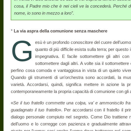
cosa, il Padre mio che è nei cieli ve la concederà. Perché d
nome, io sono in mezzo a loro”.
*
La via aspra della comunione senza maschere
G
esù è un profondo conoscitore del cuore dell’uomo 
quanto di più difficile esista sulla terra; per questo 
impegnativa. E facile sottomettere gli altri con
sottomette­re dagli altri. A volte sia il sottomette
perfino cosa comoda e vantaggiosa in vista di un quieto vive­r
Quando gli strumenti di un’or­chestra sono accordati, la mu
varietà. Accordarsi, quindi, significa mettere in azione la pr
contemporaneamente la propria capacità di comunione con gli al
«
Se il tuo fratello commette una colpa, va’ e ammoniscilo fra t
guadagnato il tuo fratello
». Per accor­darsi con il fratello il p
dialogo personale compiuto nel segreto. Come Dio trattiene n
dell’uomo e lo corregge con pazienza e gradual­mente attraver
giusto per l’uomo; cosi anche l’uomo deve trattenere nel segre