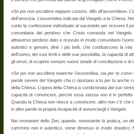
«
Se poi non ascolterà neppure costoro, dillo all’assemblea
». L’
dell’amicizia. L’assemblea indica­ta dal Vangelo a la Chiesa. Ne
conto la confessione individuate al sacerdote per ricevere il 
comunitaria del perdono che Cristo comanda nel Vangelo 
attraverso perdono dato e ricevuto in modo comunitario l’uomo 
autentici e genuini, direi i più belli, che costi­tuiscono la vi
dell’uomo, dei suoi limiti e delle sue possibilità, la capacità di at
gli errori, di scoprire sempre nuove strade di con­ciliazione e d
«
Se poi non ascolterà neanche l’assemblea, sia per te come 
parole severe del Vangelo che ci ripor­tano a tu per tu anche co
della Chiesa. L’opera della Chiesa a condizionata dal suo stes
capacità di convincere, perché essa stessa non è in perfetto
Quando la Chie­sa non riesce a convincere, altro non c’è che 
in altre parole la propria incapacità di annunciargli ii Vangelo.
Nei monasteri dello Zen, quando, nonostante la pratica, un di­
cammino non è autentico, viene dimesso in modo drastico. 