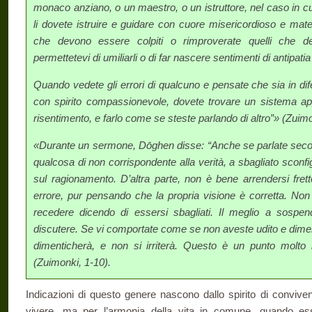
monaco anziano, o un maestro, o un istruttore, nel caso in cui 
li dovete istruire e guidare con cuo­re misericordioso e mate
che de­vono essere colpiti o rimproverate quelli che de
permettetevi di umiliarli o di far nascere sentimenti di antipati
Quando vedete gli errori di qualcuno e pensate che sia in dife
con spirito compassionevole, dovete trovare un sistema app
risentimento, e farlo come se steste parlando di altro”» (Zuimo
«Durante un sermone, Dōghen disse: “Anche se parlate secon
qualcosa di non corrispondente alla verità, a sbagliato scon
sul ragionamento. D’altra parte, non è bene arrendersi fret
errore, pur pensando che la propria visione è corretta. Non 
recedere dicendo di essersi sbagliati. Il meglio a sospe
discutere. Se vi comportate come se non aveste udito e dimenti
dimenticherà, e non si irriterà. Questo è un punto molto
(Zuimonki, 1-10).
Indicazioni di questo genere nascono dallo spirito di conviven
vivere, ma per l’armonia della vi­ta in comune, quando es