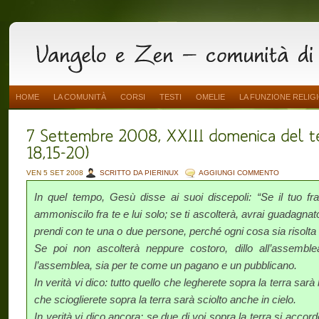
HOME
LA COMUNITÀ
CORSI
TESTI
OMELIE
LA FUNZIONE RELIG
VEN 5 SET 2008
SCRITTO DA PIERINUX
AGGIUNGI COMMENTO
In quel tempo, Gesù disse ai suoi discepoli: “Se il tuo fr
ammoniscilo fra te e lui solo; se ti ascolterà, avrai guadagnato i
prendi con te una o due persone, perché ogni cosa sia risolta s
Se poi non ascolterà neppure costoro, dillo all’assembl
l’assemblea, sia per te come un pagano e un pubblicano.
In verità vi dico: tutto quello che legherete sopra la terra sarà 
che scioglierete sopra la terra sarà sciolto anche in cielo.
In verità vi dico ancora: se due di voi sopra la terra si ac