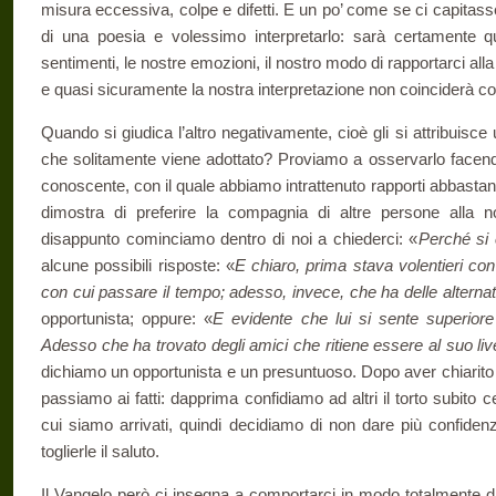
misura eccessi­va, colpe e difetti. E un po’ come se ci capitasse
di una poesia e volessimo interpretarlo: sarà certa­mente q
sentimenti, le nostre emo­zioni, il nostro modo di rapportarci all
e quasi sicuramente la nostra interpretazione non coincide­rà con
Quando si giudica l’altro negativamente, cioè gli si attribuisc
che solitamente viene adottato? Proviamo a osservarlo facen
co­noscente, con il quale abbiamo intrattenuto rapporti abbast
dimostra di preferire la compagnia di altre persone alla 
disappunto cominciamo dentro di noi a chiederci: «
Perché si
alcune possibili risposte: «
E chiaro, prima stava vo­lentieri c
con cui passare il tem­po; adesso, invece, che ha delle altern
opportunista; oppure: «
E evidente che lui si sente supe­rio
Adesso che ha trovato degli amici che ritiene essere al suo li
dichiamo un opportunista e un presuntuoso. Dopo aver chiarito i
passiamo ai fatti: dapprima confi­diamo ad altri il torto subito
cui siamo arrivati, quindi decidiamo di non dare più confidenz
toglierle il saluto.
Il Vangelo però ci insegna a comportarci in modo totalmente d