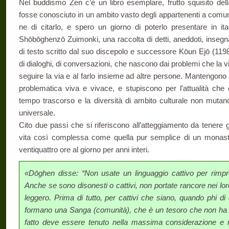
Nel buddismo Zen c’è un libro esemplare, frutto squisito dell
fosse conosciuto in un ambito vasto degli appartenenti a comun
ne di citarlo, e spero un giorno di poterlo presentare in ital
Shōbōghenzō Zuimonki, una raccolta di detti, aneddoti, insegn
di testo scritto dal suo discepolo e successore Kōun Ejō (1198
di dialoghi, di conversazioni, che nascono dai problemi che la vi
seguire la via e al farlo insieme ad altre persone. Mantengono i
problematica viva e vivace, e stupiscono per l’attualità che
tempo trascorso e la diversità di ambito culturale non mutano
universale.
Cito due passi che si riferiscono all’atteggiamento da tenere gli
vita così complessa come quella pur semplice di un monaste
ventiquattro ore al giorno per anni interi.
«Dōghen disse: “Non usate un linguaggio cattivo per rimp
Anche se sono disonesti o cattivi, non por­tate rancore nei loro
leggero. Pri­ma di tutto, per cattivi che siano, quando phi d
formano una Sanga (comunità), che è un tesoro che non ha p
fatto deve essere tenuto nella massima considerazione e r