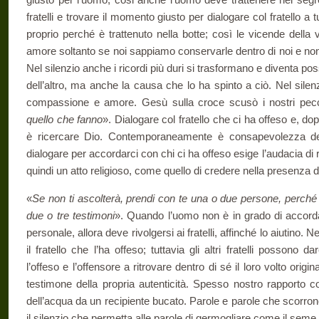
fratelli e trovare il momento giusto per dialogare col fra­tello a
proprio perché è tratte­nuto nella botte; così le vicende della 
amore soltanto se noi sappiamo conservarle dentro di noi e non 
Nel silenzio anche i ricordi più duri si trasformano e diventa pos
dell’altro, ma anche la causa che lo ha spinto a ciò. Nel silen­
compassione e amore. Gesù sulla croce scusò i nostri pecca
quello che fanno
». Dialogare col fratello che ci ha offeso e, dopo
è ricercare Dio. Contemporaneamente è consapevolezza dell
dialogare per ac­cordarci con chi ci ha offeso esige l’audacia di 
quindi un atto religioso, come quello di credere nella presenza 
«
Se non ti ascolterà, prendi con te una o due persone, perché o
due o tre testimoni
». Quando l’uomo non è in grado di accordars
perso­nale, allora deve rivolgersi ai fratelli, affinché lo aiutino.
il fratello che l’ha offeso; tuttavia gli al­tri fratelli posson
l’offeso e l’offensore a ritrovare dentro di sé il loro volto origina
testimone della propria autenticità. Spesso nostro rapporto c
dell’acqua da un recipiente bucato. Parole e parole che scorron
il silenzio che permetta alle parole di germogliare co­me il seme 