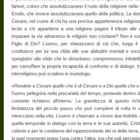
farisei, coloro che assolutizzavano il ruolo della religione nella vi
Erode, che invece assolutizzavano quello della politica. La dom
Cesare, nel cuore di chi ha una precisa appartenenza religiosa
lecito a chi appartiene a una religione pagare il tributo alle a
imparare la via attraverso le religioni non cristiane? Non è suffi
Figlio di Dio? L’uomo, per sbarazzarsi di ciò che, lungo il p
costituisce per lui una sfida alle sue abitudini mentali e soc
spregiativi alle sfide che lo disturbano: compromesso, infedel
per ca­muffare la propria incapacità di confronto e di dialogo. 
interreligioso può scadere in monologo.
«
Rendete a Cesare quello che è di Cesare e a Dio quello che e 
l’uomo pellegrina nella precarietà del tempo, portando dentro di
co­stante richiamo all’eterno. La grandezza di questo ri
limitatezza del piccolo passo che può compiere di volta in v
intrecciano nella vita. L’uomo è chiamato a vivere due fedeltà: 
quella temporale in dialogo con la terra e le sue autorità. Cri
celeste e per la condanna del rappresentante del re della terr
in quel momento erano l’una contro l’altra, ma che egli percepi