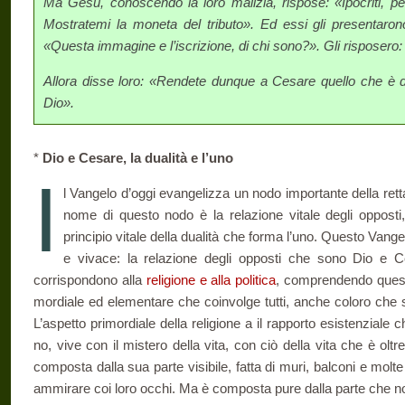
Ma Gesù, conoscendo la loro malizia, rispose: «Ipocriti, p
Mostratemi la moneta del tributo». Ed essi gli presentaro
«Questa immagine e l’iscrizione, di chi sono?». Gli risposero
Allora disse loro: «Rendete dunque a Cesare quello che è d
Dio».
*
Dio e Cesare, la dualità e l’uno
I
l Vangelo d’oggi evangelizza un nodo importante della ret
nome di questo nodo è la relazio­ne vitale degli oppos
principio vi­tale della dualità che forma l’uno. Questo Vange
e vivace: la relazione degli opposti che sono Dio e
corrispondono alla
religione e alla politica
, comprendendo queste
mordiale ed elementare che coinvolge tutti, anche coloro che si
L’aspetto primordiale della religio­ne a il rapporto esistenzial
no, vive con il mistero della vita, con ciò della vita che è ol
composta dalla sua parte visibile, fatta di muri, balconi e molt
ammirare coi loro occhi. Ma è composta pure dalla parte che n