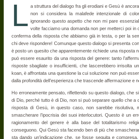
L
a struttura del dialogo fra gli erodiani e Gesù è ancora
non si considera la malafede intenziona­le di c
ignorando questo aspetto che non mi pare essenzial
volte facciamo una domanda non per metterci poi in c
conferma della risposta che abbiamo già in testa, o per la sem
chi deve rispondere! Co­munque questo dialogo si presenta con 
è posto un quesito che apparentemente richiede una risposta ne
può essere esaurito da una ri­sposta del genere: tanto l’affe
risposte sbagliate o insufficienti, che lascerebbero irrisolta 
koan, è affrontata una questione la cui soluzione non può ess
dalla pro­fondità dell’esperienza che trascende affermazione e 
Ho erroneamente pensato, riflettendo su questo dialogo, che s
di Dio, perché tutto è di Dio, non si può separare quello che a 
risposta di Gesù, in questo caso, non sarebbe risolutiva, m
smascherare l’ipocrisia dei suoi in­terlocutori. Questo è un 
ragionamento del genere è alla base del totalitarismo relig
conseguono. Qui Gesù sta facendo ben di più che smascherare
sta dando un’indicazione che, se fosse seguita e compresa, tog