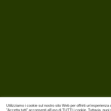
Utilizziamo i cookie sul nostro sito Web per offrirti un'esperienza 
"Accetta tutti" acconsenti all'uso di TUTTI i cookie. Tuttavia, puoi