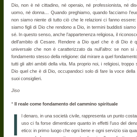
Dio, non è né cittadino, né operaio, né professionista, né d
uomo, né donna… Quando preghiamo, quando faccia­mo l’euca
non siamo niente di tutto ciò che le relazioni ci fanno essere: 
siamo figli di Dio che rendono a Dio, in termini buddisti sia­mo
sé. In questo senso, anche l’ap­partenenza religiosa, il riconoscer
dell’ambito di Cesare. Rendere a Dio quel che è di Dio è 
universale che non è caratterizzato da null’al­tro: se non si
fondamento stesso della religione: dal mirare a quel fondamento p
tutti gli altri ambiti della vita. Ma proprio noi, i reli­giosi, tr
Dio quel che è di Dio, occupandoci solo di fare la voce della 
suoi consiglieri.
Jiso
*
Il reale come fondamento del cammino spirituale
I
l denaro, in una società civile, rappresenta un punto costant
uso ci fa forse dimenticare quanto in effetti l’uso del den
etico: in pri­mo luogo che ogni bene e ogni servizio sia quan