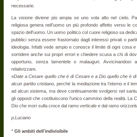
necessarie.
La visione diviene più ampia se uno vola alto nel cielo. P
religiosa genera nell’uomo un più pro­fondo affetto verso le 
spazio dell’uomo. Un uomo politico col cuore religioso sa dedi
pubblici senza essere frastornato dagli inte­ressi privati o par
ideologia. In­fatti vede ampio e conosce il limite di ogni cosa 
sorridere anche sui propri errori e chiedere scusa a chi di dov
opportuno, senza lamentele o malauguri. Avvicinandosi al
relativizzare.
«
Date a Cesare quello che è di Cesare e a Dio quello che è di
alcun partito cristiano, perché la mediazione tra l’eterno e i
ad alcun sistema, ma deve continuamente svolgersi nel santua
gli opposti che costituiscono l’unico cammi­no della realtà. La 
Dio che morì sulla croce dal ramo verticale e dal ramo orizzont
p.Luciano
*
Gli ambiti dell’indivisibile