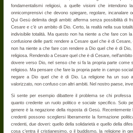
fondamentalismi religiosi, a quelle visioni che in­tendono 
onnicomprensivi che de­vono spiegare, regolare, incanalare ogni
Qui Gesù delimita degli ambiti: afferma senza possibilità di f
Cesare e c’è un ambito di Dio. Certo, la realtà nella sua totalit
indivisibile totalità. Ma questo non ha niente a che fare con l
confusione delle parti: rendere a Cesare quel che è di Cesare, o
non ha niente a che fare con rendere a Dio quel che è di Dio,
religiosa. Rendendo a Cesare quel che è di Cesare, nell’ambito
dovere verso Dio, nel senso che si fa la propria parte come s
religioso. Ma pensare che fare la propria parte in campo sociale
negare a Dio quel che è di Dio. La religione ha un suo a
valorizzato, non confuso con altri ambiti. Nel nostro pae­se, inv
Si sente per esempio dibattere il problema se chi professa 
quanto credente un ruolo politico e socia­le specifico. Solo 
genere è la ne­gazione della risposta di Gesù. Recentemente ho 
credenti possono scegliersi liberamente la formazio­ne politi
credenti, due doveri: quello della solidarietà e quello della dife
cosa c’entra il cristianesimo, o il buddismo, la religione in gen