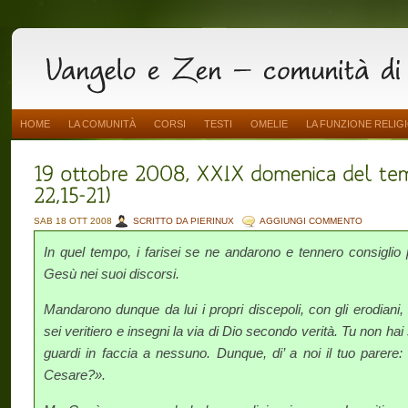
HOME
LA COMUNITÀ
CORSI
TESTI
OMELIE
LA FUNZIONE RELIG
SAB 18 OTT 2008
SCRITTO DA PIERINUX
AGGIUNGI COMMENTO
In quel tempo, i farisei se ne andarono e tennero consiglio 
Gesù nei suoi discorsi.
Mandarono dunque da lui i propri discepoli, con gli erodiani
sei veritiero e insegni la via di Dio secondo verità. Tu non h
guardi in faccia a nessuno. Dunque, di’ a noi il tuo parere: è
Cesare?».