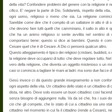
della vita? Confondere proble­mi del genere con la religione è n
cifico. E’ negare la parte di Dio. Solidarietà, rispetto della vit
ogni uomo, religioso o meno che sia. La religione cominci
Sarebbe come dire che il compito di un saltatore in alto è di s
che devono fare tutti quelli che camminano, il salto in alto è
che ha un animo reli­gioso si sente avvilita nel sentirsi di
comportarsi bene: questo si dice ai bambini. Questo è come
Cesare quel che è di Cesare. A Dio ci penserà qualcun altro.
Questo atteggiamento è tipico dei religiosi (cristiani, buddisti,
la religione deve occuparsi di tutto: che deve regolare tutto. Nel m
vero della religione, che diventa un oggetto misterioso o un mi
casi si comincia a tagliare le mani ai ladri: ma sono due facce 
Gesù invece ci dà questo grande insegnamento a non confonde
ogni aspetto della vita. Un cittadino dello stato è un cittadino di 
dista, né altro. Deve solo essere un buon cittadino: così facendo
senza bisogno di aggiungere nulla. Va da sé che, fra i suoi dov
ciò che gli compete, che lo stato di cui a cittadino sia uno s
cittadino nel momento in cui fa il cittadino (ren­de a Cesare), n