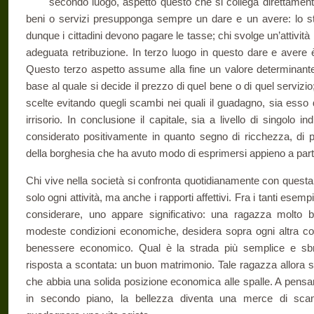
secondo luogo, aspetto questo che si collega diretta­men
beni o servizi presupponga sempre un dare e un avere: lo stat
dunque i cittadini devono pagare le tasse; chi svolge un’attività 
adeguata retribuzione. In terzo luo­go in questo dare e avere 
Questo terzo aspetto assume alla fine un valore determinante: 
base al quale si decide il prezzo di quel bene o di quel servizio;
scelte evitando quegli scambi nei quali il guadagno, sia esso 
irrisorio. In conclusione il capitale, sia a livello di singolo i
considerato positivamente in quanto segno di ricchezza, di pre
della borghesia che ha avuto modo di esprimersi appieno a partir
Chi vive nella società si confronta quotidianamente con questa
solo ogni attività, ma anche i rap­porti affettivi. Fra i tanti es
considerare, uno appare significativo: una ragazza molto be
modeste condizioni economiche, desidera sopra ogni altra cos
benessere eco­nomico. Qual è la strada più semplice e sbr
risposta a scontata: un buon matrimonio. Tale ragazza allora s
che abbia una solida posi­zione economica alle spalle. A pensarc
in secondo piano, la bellezza diventa una merce di scam