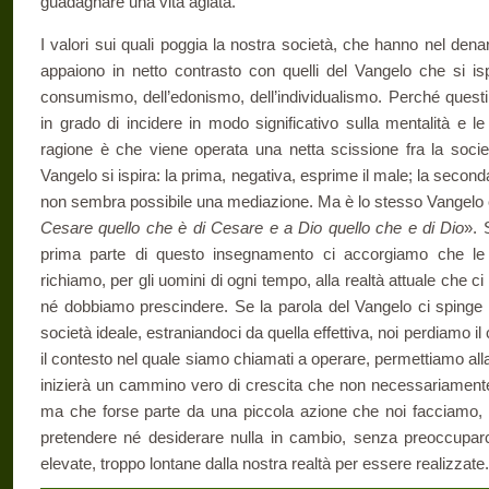
guadagnare una vita agiata.
I valori sui quali poggia la nostra società, che hanno nel dena
appaiono in netto contrasto con quelli del Vangelo che si ispi
consu­mismo, dell’edonismo, dell’individualismo. Perché quest
in grado di incidere in modo significativo sulla mentalità e le
ragione è che viene operata una netta scissione fra la societ
Vangelo si ispira: la prima, negativa, esprime il male; la second
non sembra possibile una mediazione. Ma è lo stesso Vangelo c
Cesare quello che è di Cesare e a Dio quello che e di Dio
». 
prima parte di questo insegnamento ci accorgiamo che le
richiamo, per gli uomini di ogni tempo, alla realtà attuale che 
né dobbiamo prescindere. Se la parola del Vangelo ci spinge
società ideale, estraniando­ci da quella effettiva, noi perdiamo il 
il contesto nel quale siamo chiamati a operare, permettiamo alla
inizierà un cammino vero di crescita che non necessariamente d
ma che forse parte da una piccola azione che noi facciamo,
pretendere né desiderare nulla in cambio, senza preoccuparc
elevate, troppo lontane dalla nostra realtà per essere realizzate.