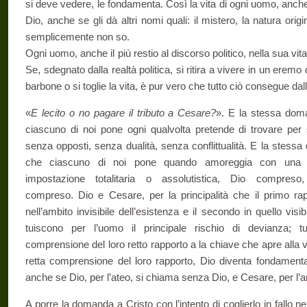
si deve vedere, le fondamenta. Così la vita di ogni uomo, anche
Dio, anche se gli dà altri nomi quali: il mistero, la natura origi
semplicemente non so.
Ogni uomo, anche il più restio al discorso politico, nella sua v
Se, sdegnato dalla realtà politica, si ritira a vivere in un eremo 
barbone o si toglie la vita, è pur vero che tutto ciò consegue dall
«
E lecito o no pagare il tributo a Cesare?
». E la stessa do
ciascuno di noi pone ogni qualvolta pretende di trovare per 
senza opposti, senza dualità, senza conflittualità. E la stess
che ciascuno di noi pone quando amoreggia con una q
impostazione totalitaria o assolutistica, Dio compreso
compreso. Dio e Cesare, per la principalità che il primo ra
nell’ambito invisibile dell’esistenza e il secondo in quello visibi
tuiscono per l’uomo il principale rischio di devianza; tu
comprensione del loro retto rapporto a la chiave che apre alla vi
retta comprensione del loro rapporto, Dio diventa fondamental
anche se Dio, per l’ateo, si chiama senza Dio, e Cesare, per l
A porre la domanda a Cristo con l’intento di coglierlo in fallo ne