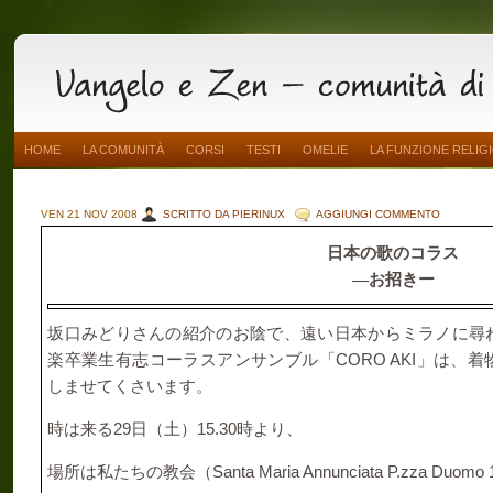
HOME
LA COMUNITÀ
CORSI
TESTI
OMELIE
LA FUNZIONE RELIG
VEN 21 NOV 2008
SCRITTO DA PIERINUX
AGGIUNGI COMMENTO
日本の歌のコラス
―お招きー
坂口みどりさんの紹介のお陰で、遠い日本からミラノに尋
CORO AKI
楽卒業生有志コーラスアンサンブル「
」は、着
しませてくさいます。
29
15.30
時は来る
日（土）
時より、
Santa Maria Annunciata P.zza Duomo 
場所は私たちの教会（