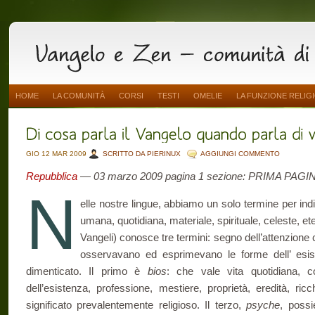
HOME
LA COMUNITÀ
CORSI
TESTI
OMELIE
LA FUNZIONE RELIG
GIO 12 MAR 2009
SCRITTO DA PIERINUX
AGGIUNGI COMMENTO
Repubblica
— 03 marzo 2009 pagina 1 sezione: PRIMA PAGI
N
elle nostre lingue, abbiamo un solo termine per indica
umana, quotidiana, materiale, spirituale, celeste, ete
Vangeli) conosce tre termini: segno dell’attenzione c
osservavano ed esprimevano le forme dell’ esis
dimenticato. Il primo è
bios
: che vale vita quotidiana, c
dell’esistenza, professione, mestiere, proprietà, eredità, r
significato prevalentemente religioso. Il terzo,
psyche
, possi