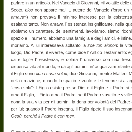
parlare in un articolo. Nel Vangelo di Giovanni, «il volatile dell
Scoto,
bios
non appare mai. L’ autore del Vangelo (forse un 
amava
») non provava il minimo interesse per la esistenza 
esaltano tanto. Non amava l’ esistenza insignificante, nella qu
abbiamo un carattere, dei sentimenti, lavoriamo, siamo ricchi
spazio e il numero, abbiamo una famiglia e degli amici, e infine
moriamo. A lui interessava soltanto la
zoe ton aionon
: la vit
luogo, Dio Padre, il vivente, come dice l’ Antico Testamento: egli
dà e toglie l’ esistenza, e colma l’ universo con una fresch
dispensa vita al mondo; e dà agli uomini un’ acqua zampillante 
il Figlio sono «
una cosa sola
», dice Giovanni, mentre Matteo, 
della creazione, quando lo spazio è vuoto e le tenebre si alla
“cosa sola”: il Figlio esiste presso Dio; e il Figlio e il Padre si r
ama il Figlio, il Figlio ama il Padre: se il Padre risuscita e vivifica
dona la sua vita per gli uomini, la dona per volontà del Padre: q
per lui; quando il Padre insegna, il Figlio ripete il suo insegn
Gesù, perché il Padre è con me
».
Questa doppia vita è una luce gloriosa, onnipervasiva, ininte