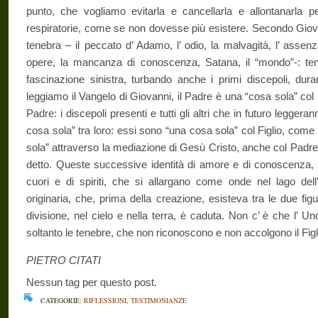
punto, che vogliamo evitarla e cancellarla e allontanarla
respiratorie, come se non dovesse più esistere. Secondo Giova
tenebra – il peccato d’ Adamo, l’ odio, la malvagità, l’ assenza
opere, la mancanza di conoscenza, Satana, il “mondo”-: te
fascinazione sinistra, turbando anche i primi discepoli, dur
leggiamo il Vangelo di Giovanni, il Padre è una “cosa sola” col Fi
Padre: i discepoli presenti e tutti gli altri che in futuro legger
cosa sola” tra loro: essi sono “una cosa sola” col Figlio, come i
sola” attraverso la mediazione di Gesù Cristo, anche col Padr
detto. Queste successive identità di amore e di conoscenza, 
cuori e di spiriti, che si allargano come onde nel lago dell’
originaria, che, prima della creazione, esisteva tra le due fi
divisione, nel cielo e nella terra, è caduta. Non c’ è che l’ Un
soltanto le tenebre, che non riconoscono e non accolgono il Figl
PIETRO CITATI
Nessun tag per questo post.
CATEGORIE:
RIFLESSIONI
,
TESTIMONIANZE