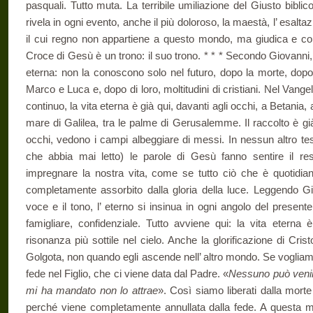
pasquali. Tutto muta. La terribile umiliazione del Giusto bibl
rivela in ogni evento, anche il più doloroso, la maestà, l’ esalta
il cui regno non appartiene a questo mondo, ma giudica e co
Croce di Gesù è un trono: il suo trono. * * * Secondo Giovanni
eterna: non la conoscono solo nel futuro, dopo la morte, dopo
Marco e Luca e, dopo di loro, moltitudini di cristiani. Nel Vang
continuo, la vita eterna è già qui, davanti agli occhi, a Betania,
mare di Galilea, tra le palme di Gerusalemme. Il raccolto è già
occhi, vedono i campi albeggiare di messi. In nessun altro test
che abbia mai letto) le parole di Gesù fanno sentire il res
impregnare la nostra vita, come se tutto ciò che è quotidi
completamente assorbito dalla gloria della luce. Leggendo Gi
voce e il tono, l’ eterno si insinua in ogni angolo del present
famigliare, confidenziale. Tutto avviene qui: la vita eterna
risonanza più sottile nel cielo. Anche la glorificazione di Cris
Golgota, non quando egli ascende nell’ altro mondo. Se vogliam
fede nel Figlio, che ci viene data dal Padre. «
Nessuno può venir
mi ha mandato non lo attrae
». Così siamo liberati dalla mort
perché viene completamente annullata dalla fede. A questa mor