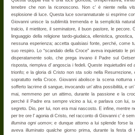
tenebre che non la riconoscono. Non c’ è niente nella vit
esplosione di luce. Questa luce sovrannaturale si esprime con 
Giovanni unisce la sublimità tremenda e la semplicità naturale;
tralcio, il mietitore, il seminatore, il buon pastore, le pecore
linguaggio della religione tardo-giudaica, ellenistica, gnosti
nessuna esperienza; accetta qualsiasi fonte, perché, come tutt
suo respiro. Lo “scandalo della Croce” aveva inquietato le pr
disperatamente solo, che prega invano il Padre sul Getse
risposta, riempiva d’ angoscia i fedeli. Queste inquietudini e
trionfo; e la gloria di Cristo non sta solo nella Resurrezione
sopratutto nella Croce. Giovanni abolisce la scena notturna
sofferto lacrime di sangue, invocando un’ altra possibilità, e un’
mai, nemmeno per un attimo, durante la passione e la croc
perché il Padre era sempre vicino a lui, e parlava con lui, s
segreto. Dio, per lui, non era mai nascosto. E infine, mentre ne
per tre ore l’ agonia di Cristo, nel racconto di Giovanni c’ è s
illumina ogni uomo
»; e dunque attorno a lui splende forse la
aveva illuminato qualche giorno prima, durante la festa d