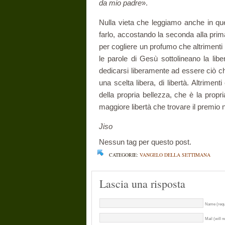
da mio padre
».
Nulla vieta che leggiamo anche in qu
farlo, accostando la seconda alla prima
per cogliere un profumo che altrimenti è
le parole di Gesù sottoli­neano la liber
dedicarsi liberamente ad essere ciò ch
una scelta libera, di libertà. Al­triment
della propria bellezza, che è la propr
maggiore libertà che trovare il premio
Jiso
Nessun tag per questo post.
CATEGORIE:
VANGELO DELLA SETTIMANA
Lascia una risposta
Name (requ
Mail (will n