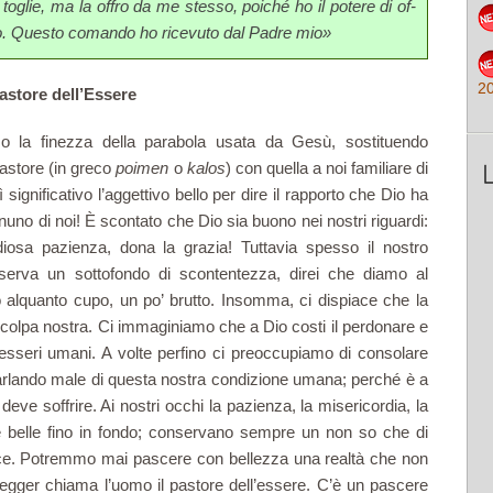
toglie, ma la offro da me stesso, poiché ho il potere di of­
nuovo. Questo comando ho ricevuto dal Padre mio»
2
 pastore dell’Essere
eso la finezza della parabola usata da Gesù, sostituendo
 pastore (in greco
poi­men
o
kalos
) con quella a noi familiare di
significativo l’aggettivo bello per dire il rapporto che Dio ha
uno di noi! È scontato che Dio sia buono nei nostri riguardi:
diosa pa­zienza, dona la grazia! Tuttavia spesso il nostro
onserva un sottofondo di scontentezza, direi che diamo al
o alquanto cupo, un po’ brutto. Insomma, ci dispiace che la
 colpa nostra. Ci immaginiamo che a Dio costi il perdonare e
esseri umani. A volte perfino ci preoccupiamo di consolare
parlando male di questa nostra condizione umana; perché è a
ve soffrire. Ai nostri occhi la pazienza, la misericordia, la
 belle fino in fondo; conservano sempre un non so che di
ce. Potremmo mai pascere con bellezza una realtà che non
egger chiama l’uomo il pastore dell’essere. C’è un pascere