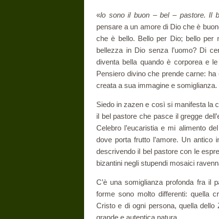
«
lo sono il buon – bel – pastore. Il 
pensare a un amore di Dio che è buon
che è bello. Bello per Dio; bello pe
bellezza in Dio senza l’uomo? Di cer
diventa bella quando è corporea e le 
Pensiero divino che prende carne: ha qu
creata a sua immagine e somiglianza. 
Siedo in zazen e così si manifesta la 
il bel pastore che pasce il gregge dell’
Celebro l’eucaristia e mi alimento del
dove porta frutto l’amore. Un antico inn
descri­vendo il bel pastore con le espres
bizantini negli stupendi mosaici raven­n
C’è una somiglianza profonda fra il p
forme sono molto differenti: quella cr
Cristo e di ogni persona, quella dello
grande e autentica natura.