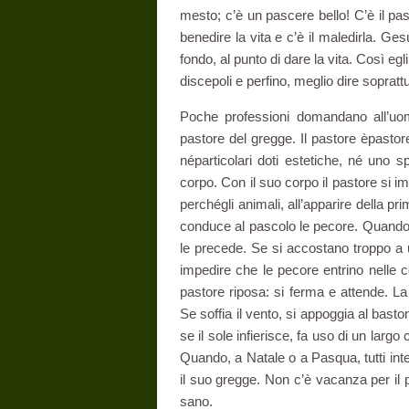
mesto; c’è un pa­scere bello! C’è il pas
benedire la vita e c’è il maledirla. Ges
fondo, al punto di dare la vita. Così egl
discepoli e perfino, meglio dire soprattu
Poche professioni domandano all’uo
pastore del gregge. Il pastore èpastor
néparticolari doti estetiche, né uno s
corpo. Con il suo corpo il pastore si 
perchégli animali, all’apparire della pri
conduce al pascolo le pecore. Quando 
le pre­cede. Se si accostano troppo a 
impedire che le pecore entrino nelle c
pastore riposa: si ferma e attende. La 
Se soffia il vento, si appoggia al bast
se il sole infierisce, fa uso di un largo
Quando, a Natale o a Pasqua, tutti inte
il suo gregge. Non c’è vacanza per il 
sano.