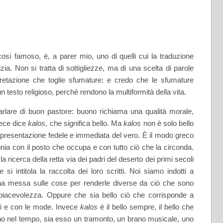
osì famoso, è, a parer mio, uno di quelli cui la traduzione
zia. Non si tratta di sottigliezze, ma di una scelta di parole
reta­zione che toglie sfumature: e credo che le sfumature
un testo religioso, perché rendono la multiformità della vita.
rlare di buon pastore: buono richiama una qualità morale,
vece dice
kalos
, che significa bello. Ma
kalos
non è solo bello
appresentazione fedele e imme­diata del vero. È il modo greco
monia con il posto che occupa e con tutto ciò che la circonda.
la ricerca della retta via dei padri del deserto dei primi secoli
i intitola la raccolta dei loro scritti. Noi siamo indotti a
na messa sulle cose per renderle diverse da ciò che sono
 piacevolezza. Op­pure che sia bello ciò che corrisponde a
pi e con le mode. Invece
kalos
è il bello sempre, il bello che
no nel tempo, sia esso un tra­monto, un brano musicale, uno