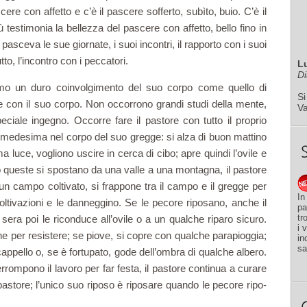
cere con affetto e c’è il pascere sofferto, subìto, buio. C’è il
ù testimonia la bel­lezza del pascere con affetto, bello fino in
i pasceva le sue giornate, i suoi incontri, il rapporto con i suoi
tto, l’incontro con i peccatori.
L
Di
mo un duro coinvolgi­mento del suo corpo come quello di
Si
e con il suo corpo. Non occorrono grandi studi della mente,
V
peciale ingegno. Occorre fare il pastore con tutto il proprio
im­medesima nel corpo del suo gregge: si alza di buon mattino
ma luce, vogliono uscire in cerca di cibo; apre quindi l’ovile e
queste si spostano da una valle a una montagna, il pastore
un campo coltivato, si frappone tra il campo e il gregge per
In
oltiva­zioni e le danneggino. Se le pecore riposano, anche il
pa
tr
sera poi le riconduce all’ovile o a un qualche riparo sicuro.
i 
one per resistere; se piove, si copre con qualche parapioggia;
in
sa
 cappello o, se è fortupato, gode dell’ombra di qualche al­bero.
rrompono il lavoro per far festa, il pastore continua a curare
pastore; l’unico suo riposo è riposare quando le pecore ripo­