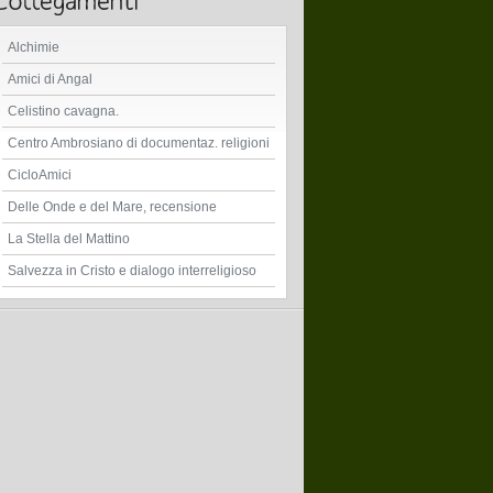
Alchimie
Amici di Angal
Celistino cavagna.
Centro Ambrosiano di documentaz. religioni
CicloAmici
Delle Onde e del Mare, recensione
La Stella del Mattino
Salvezza in Cristo e dialogo interreligioso