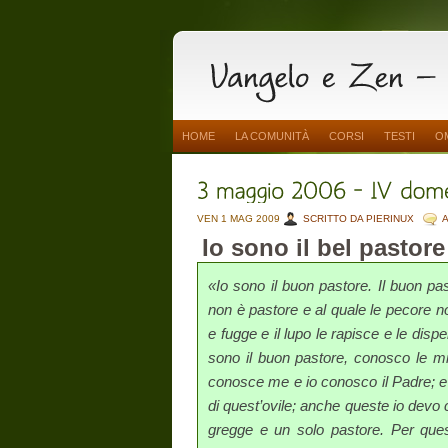
HOME
LA COMUNITÀ
CORSI
TESTI
O
VEN 1 MAG 2009
SCRITTO DA PIERINUX
Io sono il bel pastore
«Io sono il buon pastore. Il buon pas
non è pastore e al quale le pecore n
e fugge e il lupo le rapisce e le disp
sono il buon pastore, conosco le 
conosce me e io conosco il Pa­dre; e 
di quest’ovile; anche queste io devo
gregge e un solo pastore. Per ques