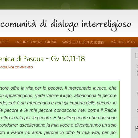
MELIE
LA FUNZIONE RELIGIOSA
MAILING LISTS
VANGELO E ZEN の 図書館
AGGIUNGI COMMENTO
tore offre la vita per le pe­core. Il mercenario invece, che
on appartengono, vede venire il lupo, abbandona le pecore
erde; egli è un mercenario e non gli importa delle pecore. lo
mie pecore e le mie pecore conoscono me, come il Padre
offro la vita per le pecore. E ho altre pecore che non sono
 condurre; ascolteranno la mia voce e diventeranno un solo
to il Padre mi ama: perché io offro la mia vita, per poi