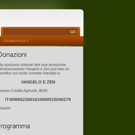
COOKIE POLICY
Se qualcuno volesse fare una donazione
all'associazione Vangelo e Zen può fare un
bonifico sul conto corrente intestato a:
VANGELO E ZEN
presso Credito Agricole, IBAN:
IT40W0623001634000015040279
Grazie!