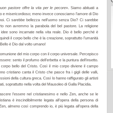
buon pastore offre la vita per le pecore
». Siamo abituati a
o e misericordioso; meno invece conosciamo l’amore di Dio
r noi. Ci sarebbe bellezza nell’uomo senza Dio? Ci sarebbe
to non avremmo la parabola del bel pastore. La religione
idee sono incarnate nella vita reale. Dio è bello perché è
indi il corpo bello che è la creazione, soprattutto l’umanità
Bello è Dio dal volto umano!
comunione del mio corpo con il corpo universale. Percepisco
essere: sento il profumo dell’erbetta e la puntura dell’insetto.
 corpo bello del Cristo. Così il mio corpo diviene il campo
o cristiano canta il Cristo che pasce fra i gigli delle valli,
sioni della cultura greca. Così lo hanno raffigurato gli artisti
ati, soprattutto nella volta del Mausoleo di Galla Placidia.
ascere l’essere nel cristia­nesimo e nello Zen, anche se le
istiana è inscindibilmente legata all’opera della persona di
 Zen, almeno così comprendo io, è più legata all’opera della