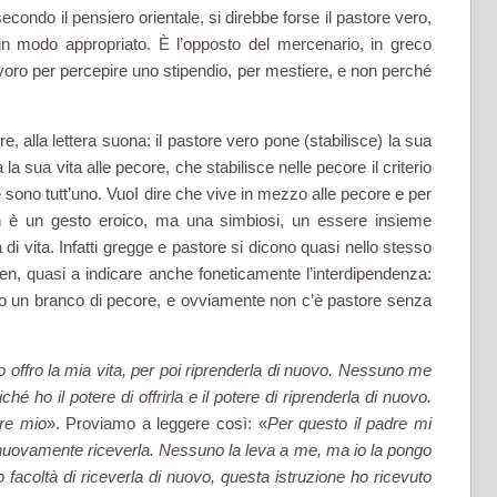
secondo il pensiero orientale, si direbbe forse il pastore vero,
in modo appropriato. È l’opposto del mer­cenario, in greco
lavoro per per­cepire uno stipendio, per mestiere, e non perché
re, alla lettera suona: il pa­store vero pone (stabilisce) la sua
 la sua vita alle pecore, che stabilisce nelle pecore il criterio
 sono tutt’uno. VuoI dire che vive in mezzo alle pecore e per
 non è un gesto eroico, ma una simbiosi, un essere insieme
i vita. Infatti gregge e pastore si dicono quasi nello stesso
, quasi a indi­care anche foneticamente l’interdipendenza:
o un branco di pecore, e ovviamente non c’è pastore senza
 offro la mia vita, per poi riprenderla di nuovo. Nessuno me
hé ho il potere di offrirla e il potere di riprenderla di nuovo.
re mio
». Proviamo a leggere così: «
Per questo il padre mi
 nuovamente riceverla. Nessuno la leva a me, ma io la pongo
 facoltà di riceverla di nuovo, questa istruzione ho ricevuto