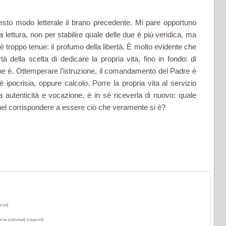
esto modo letterale il brano precedente. Mi pare opportuno
 lettura, non per stabilire quale delle due è più veridica, ma
 troppo tenue: il pro­fumo della libertà. È molto evidente che
tà della scelta di dedicare la propria vita, fino in fondo: di
e è. Ottemperare l’istru­zione, il comandamento del Padre è
i è ipocrisia, oppure calcolo. Porre la propria vita al servizio
ia autenticità e vocazione, è in sé riceverla di nuovo: quale
 nel corrispondere a essere ciò che veramente si è?
ired)
ot be published) (required)