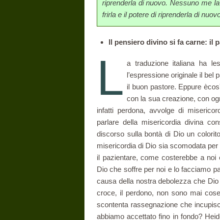
riprenderla di nuovo. Nes­suno me la 
frirla e il potere di riprenderla di 
Il pensiero divino si fa carne: il
L
a traduzione italiana ha l
l’espressione originale il bel
il buon pastore. Eppure ècosì 
con la sua creazione, con ogn
infatti perdona, avvolge di misericor
parlare della miseri­cordia divina c
discorso sulla bontà di Dio un colorit
misericordia di Dio sia sco­modata per
il pazientare, come costerebbe a noi 
Dio che soffre per noi e lo fac­ciamo 
causa della nostra debolezza che Dio de
croce, il perdono, non sono mai cose
scontenta rassegnazione che incupis
abbiamo accettato fino in fondo? Heid