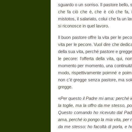
sguardo o un sorriso. Il pastore bello, 
che fa ciò che è, che è ciò che fa, 
mistotos, il salariato, colui che fa un 
si riconosce in quel lavoro.
Il buon pastore offre la vita per le peco
vita per le pecore. VuoI dire che de­dica
della sua vita, perché pastore e gregge
le pecore: l’offerta della vita, qui,
momento per mo­mento, una continuità d
modo, rispettivamente poimné e poimen
non c’è gregge senza pastore, ma sol
gregge.
«
Per questo il Padre mi ama: perché io
la toglie, ma la offro da me stesso, poic
Questo comando ho ricevuto dal Pad
ama, perché io pongo la mia vita, per
da me stesso: ho facoltà di porla, e ho