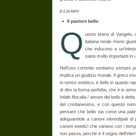
p.Luciano
Il pastore bello
Q
uesto brano di Vangelo, c
italiana rende meno giusti
che inducono a un’interp
siano molto im­portanti in 
Nell’uso corrente sentiamo sempre pa
implica un giudizio morale. Il greco in
in senso estetico, è bello in quanto r
di dire la forma perfetta, che è in ar­
Infatti
filocalia
/ amore del bello è detta 
del cristianesimo, e con questo nome s
pensare che bello sia come una pati
adeguandole a canoni stereotipati di
canoni estetici che variano con i tem
non passa, perché è il segno dell’eter