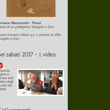
uciano Mazzocchi - Passi
ario di un pellegrino Vangelo e Zen
 può trovare online
qui
, o presso la Villa
angelo e Zen
 questa
gina si
ovano tutti
video degli
contri del
bato.