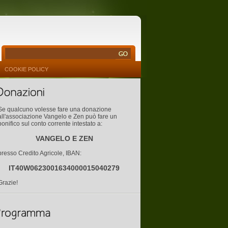
COOKIE POLICY
Se qualcuno volesse fare una donazione
all'associazione Vangelo e Zen può fare un
bonifico sul conto corrente intestato a:
VANGELO E ZEN
presso Credito Agricole, IBAN:
IT40W0623001634000015040279
Grazie!