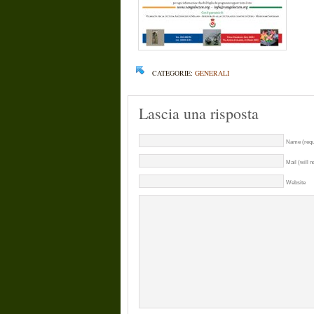
CATEGORIE:
GENERALI
Lascia una risposta
Name (requ
Mail (will n
Website