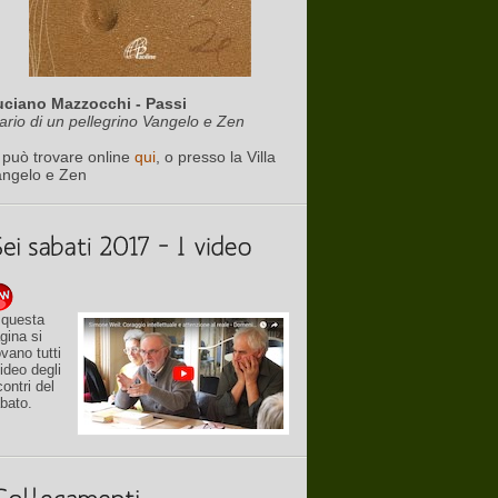
uciano Mazzocchi - Passi
ario di un pellegrino Vangelo e Zen
 può trovare online
qui
, o presso la Villa
angelo e Zen
 questa
gina si
ovano tutti
video degli
contri del
bato.