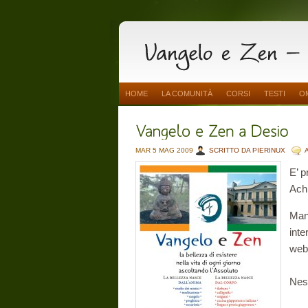
HOME
LA COMUNITÀ
CORSI
TESTI
O
MAR 5 MAG 2009
SCRITTO DA PIERINUX
E’ p
Achi
Mano
inte
web 
Nes