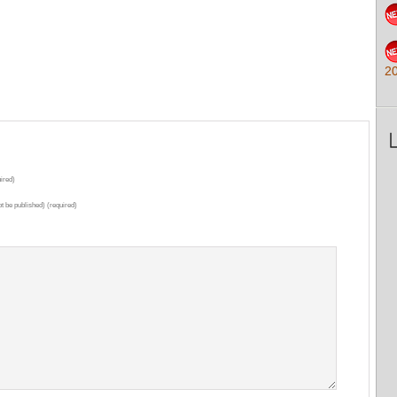
2
ired)
ot be published) (required)