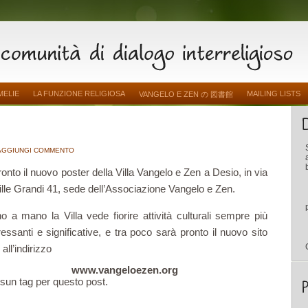
MELIE
LA FUNZIONE RELIGIOSA
MAILING LISTS
VANGELO E ZEN の 図書館
AGGIUNGI COMMENTO
ronto il nuovo poster della Villa Vangelo e Zen a Desio, in via
lle Grandi 41, sede dell’Associazione Vangelo e Zen.
 a mano la Villa vede fiorire attività culturali sempre più
ressanti e significative, e tra poco sarà pronto il nuovo sito
all’indirizzo
www.vangeloezen.org
sun tag per questo post.