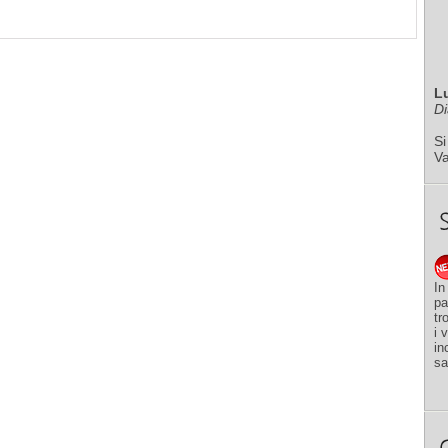
L
Di
Si
V
In
pa
tr
i 
in
sa