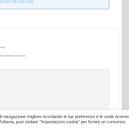
300350/338.1011101
ired)
ot be published) (required)
di navigazione migliore ricordando le tue preferenze e le visite ricorrent
Tuttavia, puoi visitare "Impostazioni cookie" per fornire un consenso