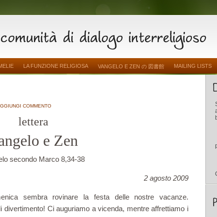
MELIE
LA FUNZIONE RELIGIOSA
MAILING LISTS
VANGELO E ZEN の 図書館
GGIUNGI COMMENTO
lettera
angelo e Zen
lo secondo Marco 8,34-38
2 agosto 2009
enica sembra rovinare la festa delle nostre vacanze.
di divertimento! Ci auguriamo a vicenda, mentre affrettiamo i