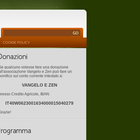
COOKIE POLICY
Se qualcuno volesse fare una donazione
all'associazione Vangelo e Zen può fare un
bonifico sul conto corrente intestato a:
VANGELO E ZEN
presso Credito Agricole, IBAN:
IT40W0623001634000015040279
Grazie!