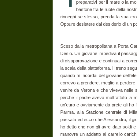
preparativi per il mare o la mo
bastone fra le ruote della nost
rinneghi se stesso, prenda la sua cr
Oppure desistere dal desiderio di un po
Sceso dalla metropolitana a Porta Gari
Desio. Un giovane impediva il passaggi
di disapprovazione e continuai a correr
la scala della piattaforma. Il treno seg
quando mi ricordai del giovane dell’e
correvo a prendere, meglio a perdere il
venire da Verona e che viveva nelle s
perché il padre aveva maltrattato la 
un’euro e ovviamente da prete gli ho fa
Parma, alla Stazione centrale di Mil
passata ed ecco che Alessandro, il gio
ho detto che non gli avrei dato soldi e
manovre un addetto al carrello carich