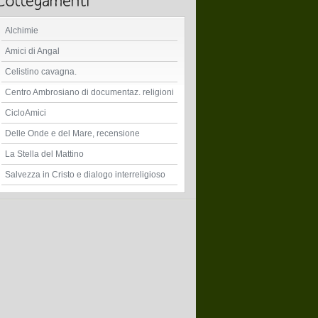
Alchimie
Amici di Angal
Celistino cavagna.
Centro Ambrosiano di documentaz. religioni
CicloAmici
Delle Onde e del Mare, recensione
La Stella del Mattino
Salvezza in Cristo e dialogo interreligioso