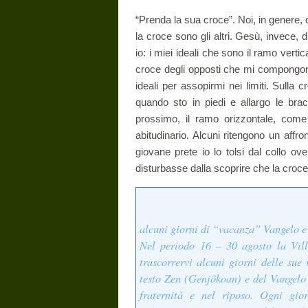
“Prenda la sua croce”. Noi, in genere, c
la croce sono gli altri. Gesù, invece,
io: i miei ideali che sono il ramo vertic
croce degli opposti che mi compongono, s
ideali per assopirmi nei limiti. Sulla 
quando sto in piedi e allargo le brac
prossimo, il ramo orizzontale, come
abitudinario. Alcuni ritengono un affron
giovane prete io lo tolsi dal collo o
disturbasse dalla scoprire che la croce
alcuni giorni di “vacanza” Vangelo e
Nel periodo 16 – 30 agosto la Vill
trascorrervi alcuni giorni delle sue
testo Zen (Genjõkoan) e del Vangelo 
fraternità e nel riposo. Ogni gio