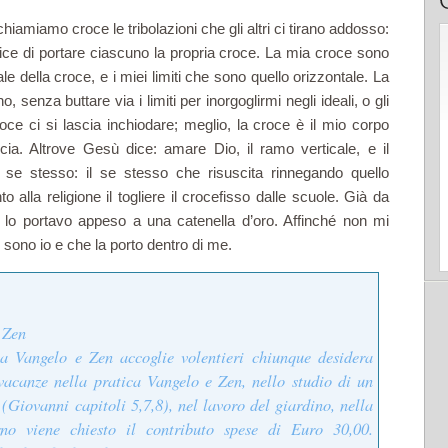
hiamiamo croce le tribolazioni che gli altri ci tirano addosso:
 dice di portare ciascuno la propria croce. La mia croce sono
ale della croce, e i miei limiti che sono quello orizzontale. La
enza buttare via i limiti per inorgoglirmi negli ideali, o gli
croce ci si lascia inchiodare; meglio, la croce è il mio corpo
cia. Altrove Gesù dice: amare Dio, il ramo verticale, e il
 se stesso: il se stesso che risuscita rinnegando quello
to alla religione il togliere il crocefisso dalle scuole. Già da
ve lo portavo appeso a una catenella d’oro. Affinché non mi
 sono io e che la porto dentro di me.
 Zen
a Vangelo e Zen accoglie volentieri chiunque desidera
 vacanze nella pratica Vangelo e Zen, nello studio di un
(Giovanni capitoli 5,7,8), nel lavoro del giardino, nella
rno viene chiesto il contributo spese di Euro 30,00.