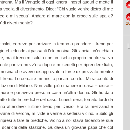
ntagna. Ma il Vangelo di oggi ignora i nostri auguri e mette il
ra voglia di divertimento. Dice: “Chi vuole venire dietro di me
oce e mi segua”. Andare al mare con la croce sulle spalle?
’ di divertimento?
2
baldi, correvo per arrivare in tempo a prendere il treno per
o chiedendo ai passanti l’elemosina. Gli lanciai un’occhiata
e, ma il treno mi salutò con un fischio proprio mentre salivo
uente partiva mezz’ora dopo e mi sedetti per riprendere fiato,
lemosina che avevo disapprovato o forse disprezzato mentre
 treno. Lo cercai e mi misi a parlare con lui. Mi raccontò di
tazioni di Milano. Non volle più rimanere in casa – disse –
madre e poi aveva preso in casa un’altra donna. Gli ho dato
tto tutte le prediche del caso. Lunedì sera, tornato tardi da
ano attendevo l’ultimo treno per Desio. Era la mezzanotte
vane di Verona, mi vide e venne a sedersi vicino. Subito gli
 ripresi a fare le prediche. Vicino a noi stava facendo le sue
i scarichi della stazione. Guidava un giovane papà che col