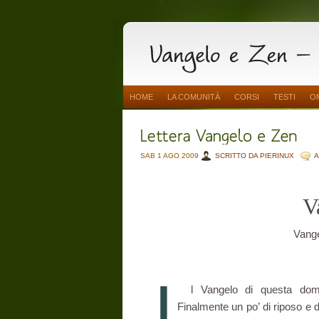
HOME
LA COMUNITÀ
CORSI
TESTI
O
SAB 1 AGO 2009
SCRITTO DA PIERINUX
A
V
Vange
I
l Vangelo di questa dom
Finalmente un po’ di riposo e 