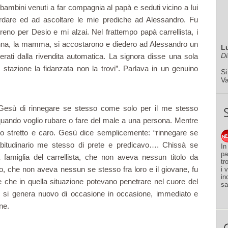
 bambini venuti a far compagnia al papà e seduti vicino a lui
rdare ed ad ascoltare le mie prediche ad Alessandro. Fu
eno per Desio e mi alzai. Nel frattempo papà carrellista, i
donna, la mamma, si accostarono e diedero ad Alessandro un
L
Di
ti dalla rivendita automatica. La signora disse una sola
 stazione la fidanzata non la trovi”. Parlava in un genuino
Si
V
 Gesù di rinnegare se stesso come solo per il me stesso
quando voglio rubare o fare del male a una persona. Mentre
elo stretto e caro. Gesù dice semplicemente: “rinnegare se
abitudinario me stesso di prete e predicavo…. Chissà se
In
pa
famiglia del carrellista, che non aveva nessun titolo da
tr
o, che non aveva nessun se stesso fra loro e il giovane, fu
i 
in
 che in quella situazione potevano penetrare nel cuore del
sa
é si genera nuovo di occasione in occasione, immediato e
one.