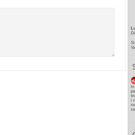
L
Di
Si
V
In
pa
tr
i 
in
sa