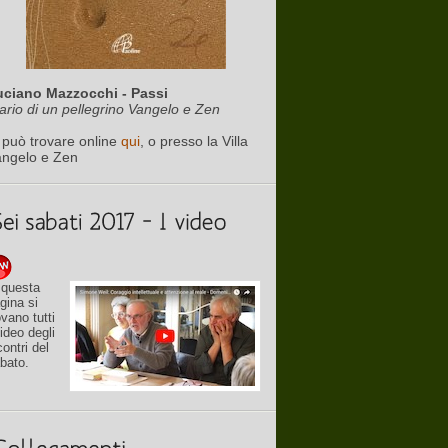
uciano Mazzocchi - Passi
ario di un pellegrino Vangelo e Zen
 può trovare online
qui
, o presso la Villa
angelo e Zen
 questa
gina si
ovano tutti
video degli
contri del
bato.