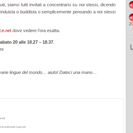
i, siamo tutti invitati a concentrarsi su noi stessi, dicendo
 induista o buddista o semplicemente pensando a noi stessi
2
e.net
dove vedere l’ora esatta.
abato 20 alle 18.27 – 18.37
.
re
lle varie lingue del mondo… aiuto! Dateci una mano…
ired)
ot be published) (required)