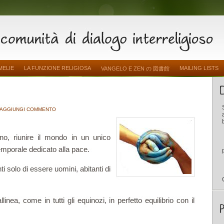
MELIE
LA FUNZIONE RELIGIOSA
MAILING LISTS
VANGELO E ZEN の 図書館
AGGIUNGI COMMENTO
o, riunire il mondo in un unico
emporale dedicato alla pace.
ti solo di essere uomini, abitanti di
inea, come in tutti gli equinozi, in perfetto equilibrio con il