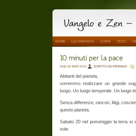
HOME
LA COMUNITÀ
CORSI
TESTI
O
SAB 20 MAR 2010
SCRITTO DA PIERINUX
Abitanti del pianeta,
vorremmo realizzare un grande sogn
luogo. Un luogo temporale. Un luogo t
Senza differenze, rancori, litigi, coscien
questo pianeta.
Sabato 20 nel pomeriggio la terra si all
sole.