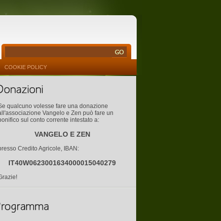
COOKIE POLICY
Se qualcuno volesse fare una donazione
all'associazione Vangelo e Zen può fare un
bonifico sul conto corrente intestato a:
VANGELO E ZEN
presso Credito Agricole, IBAN:
IT40W0623001634000015040279
Grazie!