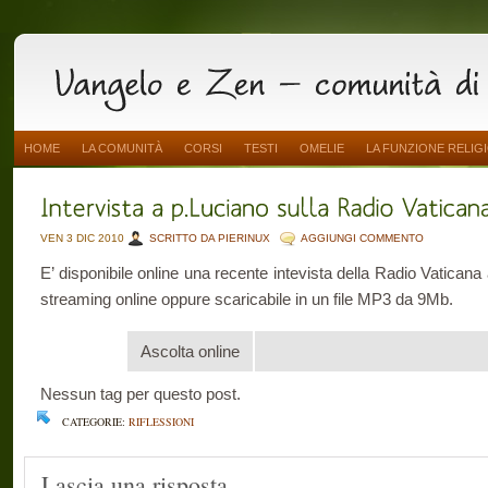
HOME
LA COMUNITÀ
CORSI
TESTI
OMELIE
LA FUNZIONE RELIG
VEN 3 DIC 2010
SCRITTO DA PIERINUX
AGGIUNGI COMMENTO
E’ disponibile online una recente intevista della Radio Vaticana 
streaming online oppure scaricabile in un file MP3 da 9Mb.
Ascolta online
Nessun tag per questo post.
CATEGORIE:
RIFLESSIONI
Lascia una risposta