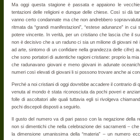
Ma oggi questa stagione è passata e appaiono le vecchie e
tentazioni delle religioni e dunque delle chiese. Così si dà t
vanno certo condannate ma che non andrebbero sopravvalutate
ritmata da “grandi manifestazioni”, “estese adunanze” in cui s
potere vincente. In verità, per un cristiano che lascia che il 
non è decisivo che a un raduno ci sia un milione di giovani né
ad arte, sintomo di un confidare nella grandezza delle cifre) 
che sono portatori di autentiche ragioni cristiane: proprio la m
che radunavano giovani e meno giovani in adunate oceanich
numeri così elevati di giovani li si possono trovare anche ai conce
Perché a noi cristiani di oggi dovrebbe accadere il contrario di
venuta al mondo è stata riconosciuta da pochi poveri e anziani
folle di ascoltatori alle quali tuttavia egli si rivolgeva chiaman
pochi discepoli disposti a seguirlo.
Il gusto del numero va di pari passo con la negazione della re
non si dimentichi che nella celebrazione dei sacramenti – c
la dimensione umanissima della “materia” – un numero ecce