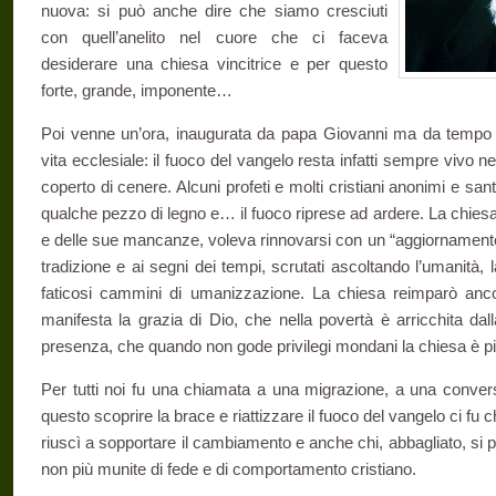
nuova: si può anche dire che siamo cresciuti
con quell’anelito nel cuore che ci faceva
desiderare una chiesa vincitrice e per questo
forte, grande, imponente…
Poi venne un’ora, inaugurata da papa Giovanni ma da tempo i
vita ecclesiale: il fuoco del vangelo resta infatti sempre vivo 
coperto di cenere. Alcuni profeti e molti cristiani anonimi e san
qualche pezzo di legno e… il fuoco riprese ad ardere. La chies
e delle sue mancanze, voleva rinnovarsi con un “aggiornamento
tradizione e ai segni dei tempi, scrutati ascoltando l’umanità, 
faticosi cammini di umanizzazione. La chiesa reimparò anc
manifesta la grazia di Dio, che nella povertà è arricchita dal
presenza, che quando non gode privilegi mondani la chiesa è più
Per tutti noi fu una chiamata a una migrazione, a una conversi
questo scoprire la brace e riattizzare il fuoco del vangelo ci fu 
riuscì a sopportare il cambiamento e anche chi, abbagliato, s
non più munite di fede e di comportamento cristiano.