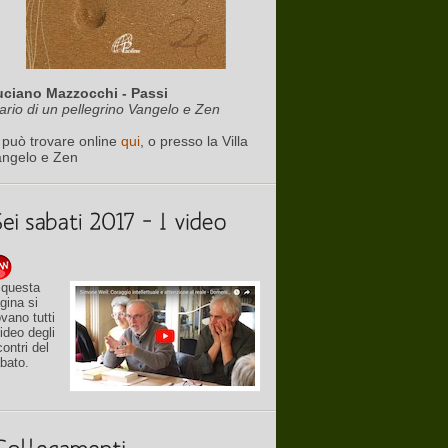
uciano Mazzocchi - Passi
ario di un pellegrino Vangelo e Zen
 può trovare online
qui
, o presso la Villa
angelo e Zen
 questa
gina si
ovano tutti
video degli
contri del
bato.