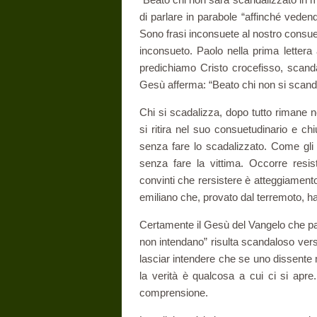
di parlare in parabole “affinché vede
Sono frasi inconsuete al nostro consu
inconsueto. Paolo nella prima letter
predichiamo Cristo crocefisso, scand
Gesù afferma: “Beato chi non si scand
Chi si scadalizza, dopo tutto rimane n
si ritira nel suo consuetudinario e ch
senza fare lo scadalizzato. Come gli
senza fare la vittima. Occorre resis
convinti che rersistere è atteggiamento
emiliano che, provato dal terremoto, ha
Certamente il Gesù del Vangelo che pa
non intendano” risulta scandaloso vers
lasciar intendere che se uno dissente m
la verità è qualcosa a cui ci si apre
comprensione.