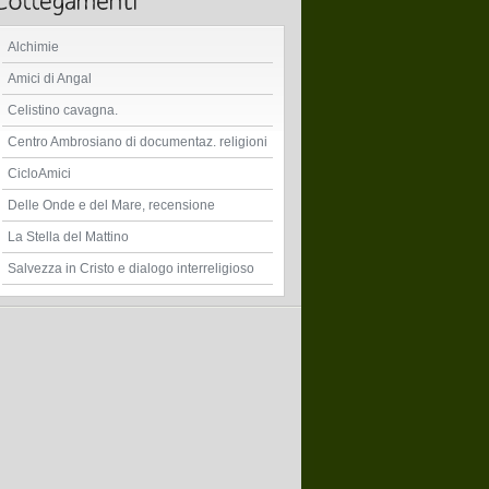
Alchimie
Amici di Angal
Celistino cavagna.
Centro Ambrosiano di documentaz. religioni
CicloAmici
Delle Onde e del Mare, recensione
La Stella del Mattino
Salvezza in Cristo e dialogo interreligioso