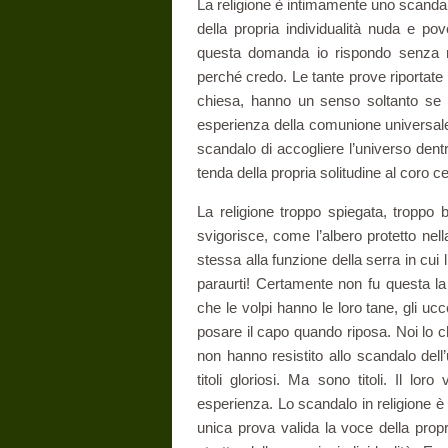
La religione è intimamente uno scandalo.
della propria individualità nuda e p
questa domanda io rispondo senza r
perché credo. Le tante prove riportate 
chiesa, hanno un senso soltanto se io,
esperienza della comunione universale a
scandalo di accogliere l’universo dent
tenda della propria solitudine al coro ce
La religione troppo spiegata, troppo 
svigorisce, come l’albero protetto nell
stessa alla funzione della serra in cui l
paraurti! Certamente non fu questa l
che le volpi hanno le loro tane, gli ucc
posare il capo quando riposa. Noi lo chi
non hanno resistito allo scandalo dell
titoli gloriosi. Ma sono titoli. Il lo
esperienza. Lo scandalo in religione è
unica prova valida la voce della propr