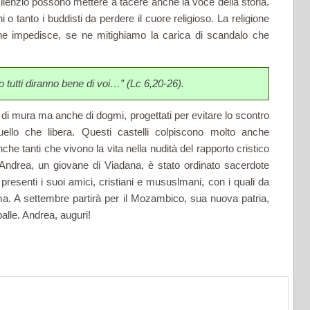
 silenzio possono mettere a tacere anche la voce della storia.
i o tanto i buddisti da perdere il cuore religioso. La religione
e impedisce, se ne mitighiamo la carica di scandalo che
 tutti diranno bene di voi…” (Lc 6,20-26).
tti di mura ma anche di dogmi, progettati per evitare lo scontro
ello che libera. Questi castelli colpiscono molto anche
he tanti che vivono la vita nella nudità del rapporto cristico
no Andrea, un giovane di Viadana, è stato ordinato sacerdote
presenti i suoi amici, cristiani e mususlmani, con i quali da
arma. A settembre partirà per il Mozambico, sua nuova patria,
alle. Andrea, auguri!