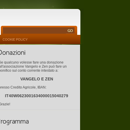
COOKIE POLICY
Se qualcuno volesse fare una donazione
all'associazione Vangelo e Zen può fare un
bonifico sul conto corrente intestato a:
VANGELO E ZEN
presso Credito Agricole, IBAN:
IT40W0623001634000015040279
Grazie!