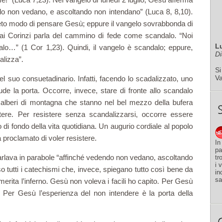
ndo non vedano, e ascoltando non intendano” (Luca 8, 8,10).
eto modo di pensare Gesù; eppure il vangelo sovrabbonda di
a ai Corinzi parla del cammino di fede come scandalo. “Noi
L
alo…” (1 Cor 1,23). Quindi, il vangelo è scandalo; eppure,
Di
alizza”.
Si
V
el suo consuetadinario. Infatti, facendo lo scadalizzato, uno
iude la porta. Occorre, invece, stare di fronte allo scandalo
 alberi di montagna che stanno nel bel mezzo della bufera
tere. Per resistere senza scandalizzarsi, occorre essere
 di fondo della vita quotidiana. Un augurio cordiale al popolo
 proclamato di voler resistere.
In
pa
rlava in parabole “affinché vedendo non vedano, ascoltando
tr
i 
o tutti i catechismi che, invece, spiegano tutto così bene da
in
sa
erita l’inferno. Gesù non voleva i facili ho capito. Per Gesù
. Per Gesù l’esperienza del non intendere è la porta della