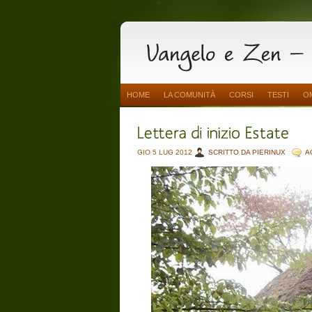
HOME
LA COMUNITÀ
CORSI
TESTI
O
GIO 5 LUG 2012
SCRITTO DA PIERINUX
A