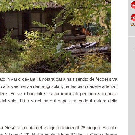
2
vato in vaso davanti la nostra casa ha risentito dell’eccessiva
o alla veemenza dei raggi solari, ha lasciato cadere a terra i
udere. Forse i boccioli si sono immolati per non succhiare
dal sole. Tutto sa chinare il capo e attende il ristoro della
i Gesù ascoltata nel vangelo di giovedì 28 giugno. Eccola:
e!” (Luca 7,23). Nel vangelo di lunedì 2 luglio, Gesù afferma