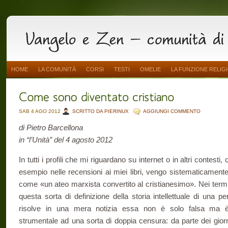
HOME
LA COMUNITÀ
CORSI
TESTI
OMELIE
LA FUNZIONE RELIG
SAB 4 AGO 2012
SCRITTO DA PIERINUX
AGGIUNGI COMMENTO
di Pietro Barcellona
in “l’Unità” del 4 agosto 2012
In tutti i profili che mi riguardano su internet o in altri contesti
esempio nelle recensioni ai miei libri, vengo sistematicamente 
come «un ateo marxista convertito al cristianesimo». Nei termin
questa sorta di definizione della storia intellettuale di una p
risolve in una mera notizia essa non è solo falsa ma e
strumentale ad una sorta di doppia censura: da parte dei giorna