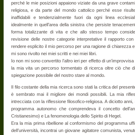
perché le mie posizioni appaiono viziate da una grave contam
religiosa, e da parte del mondo cattolico perché esse risult
inaffidabili e tendenzialmente fuori da ogni linea ecclesia
idealmente in quell’area della sinistra che persiste tenacemen
forma totalizzante di vita e che allo stesso tempo consid
revisione delle nostre categorie interpretative il rapporto co
rendere esplicito il mio percorso per una ragione di chiarezza e d
mi sono rivolto nei miei scritti e nei miei libri.
Io non mi sono convertito l’altro ieri per effetto di un’improvvis
la mia vita un percorso tormentato di ricerca oltre ciò che di
spiegazione possibile del nostro stare al mondo.
Il filo costante della mia ricerca sono stati la critica del presen
è sembrato mai il migliore dei mondi possibili. La mia rifles
intrecciata con la riflessione filosofico-religiosa. A diciotto anni
programma autonomo che comprendeva il concetto dell’ang
Cristianesimo) e La fenomenologia dello Spirito di Hegel.
Era la mia prima ribellione al conformismo del programma uffi
dell’università, incontrai un giovane agitatore comunista, venuto