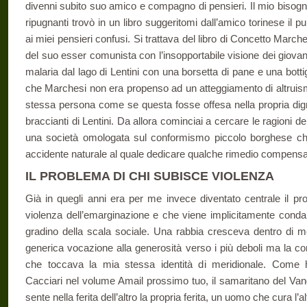
divenni subito suo amico e compagno di pensieri. Il mio bisogno
ripugnanti trovò in un libro suggeritomi dall’amico torinese il pu
ai miei pensieri confusi. Si trattava del libro di Concetto Marche
del suo esser comunista con l’insopportabile visione dei giovan
malaria dal lago di Lentini con una borsetta di pane e una bottig
che Marchesi non era propenso ad un atteggiamento di altruism
stessa persona come se questa fosse offesa nella propria dign
braccianti di Lentini. Da allora cominciai a cercare le ragioni de
una società omologata sul conformismo piccolo borghese che
accidente naturale al quale dedicare qualche rimedio compensa
IL PROBLEMA DI CHI SUBISCE VIOLENZA
Già in quegli anni era per me invece diventato centrale il pr
violenza dell’emarginazione e che viene implicitamente cond
gradino della scala sociale. Una rabbia cresceva dentro di 
generica vocazione alla generosità verso i più deboli ma la co
che toccava la mia stessa identità di meridionale. Come
Cacciari nel volume Amail prossimo tuo, il samaritano del Van
sente nella ferita dell’altro la propria ferita, un uomo che cura l’