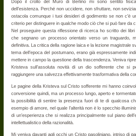
Dopo il crollo del Muro di Berlino mi sono sentito fisi
dell’esistenza. Perché non uccidere, non sfruttare, non sevizi
ostacola comunque i tuoi desideri di godimento se non c’è una
criterio per distinguere in qualche modo ciò che si può fare da c
Nel proseguire questa riflessione di ricerca ho scritto dei libri
che segnano un processo orientato verso un traguardo, m
definitiva. La critica della ragione laica e la lezione magistrale 
tema dell’epoca del postumano, erano già espressamente indic
mettere in campo la questione della trascendenza. Veniva ripresa f
Kristeva sull’assoluta novità di un dio sofferente che s
raggiungere una salvezza effettivamente trasformativa della c
Le pagine della Kristeva sul Cristo sofferente mi hanno coinv
conversione quindi, ma un processo lungo, aperto e tormentato
la possibilità di sentire la presenza fuori di te di qualcosa c
esempio di amore, nel quale l’alterità non è lo specchio illumin
di un’esperienza che si realizza principalmente sul piano dell
intellettualistico della razionalità.
Mi veniva davanti agli occhi un Cristo pasoliniano, intriso di