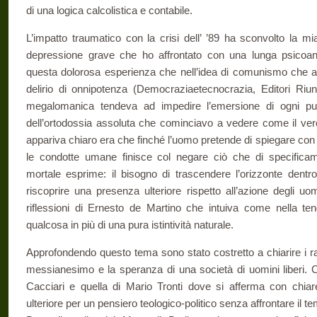
di una logica calcolistica e contabile.
L’impatto traumatico con la crisi dell’ ’89 ha sconvolto la m
depressione grave che ho affrontato con una lunga psicoana
questa dolorosa esperienza che nell’idea di comunismo che a
delirio di onnipotenza (Democraziaetecnocrazia, Editori Riuni
megalomanica tendeva ad impedire l’emersione di ogni pun
dell’ortodossia assoluta che cominciavo a vedere come il ver
appariva chiaro era che finché l’uomo pretende di spiegare con i 
le condotte umane finisce col negare ciò che di specific
mortale esprime: il bisogno di trascendere l’orizzonte dentro
riscoprire una presenza ulteriore rispetto all’azione degli uo
riflessioni di Ernesto de Martino che intuiva come nella te
qualcosa in più di una pura istintività naturale.
Approfondendo questo tema sono stato costretto a chiarire i rappo
messianesimo e la speranza di una società di uomini liberi. 
Cacciari e quella di Mario Tronti dove si afferma con chia
ulteriore per un pensiero teologico-politico senza affrontare il 