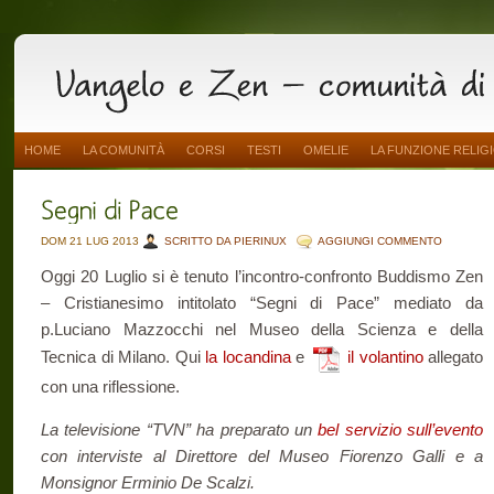
HOME
LA COMUNITÀ
CORSI
TESTI
OMELIE
LA FUNZIONE RELIG
DOM 21 LUG 2013
SCRITTO DA PIERINUX
AGGIUNGI COMMENTO
Oggi 20 Luglio si è tenuto l’incontro-confronto Buddismo Zen
– Cristianesimo intitolato “Segni di Pace” mediato da
p.Luciano Mazzocchi nel Museo della Scienza e della
Tecnica di Milano. Qui
la locandina
e
il volantino
allegato
con una riflessione.
La televisione “TVN” ha preparato un
bel servizio sull’evento
con interviste al Direttore del Museo Fiorenzo Galli e a
Monsignor Erminio De Scalzi.