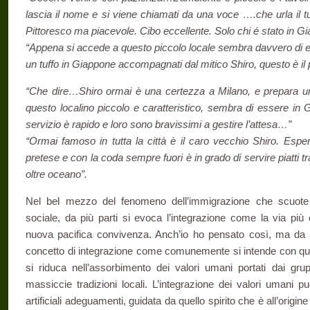
lascia il nome e si viene chiamati da una voce ….che urla il
Pittoresco ma piacevole. Cibo eccellente. Solo chi é stato in
“Appena si accede a questo piccolo locale sembra davvero di e
un tuffo in Giappone accompagnati dal mitico Shiro, questo è il 
“Che dire…Shiro ormai è una certezza a Milano, e prepara un 
questo localino piccolo e caratteristico, sembra di essere in 
servizio è rapido e loro sono bravissimi a gestire l’attesa…”
“Ormai famoso in tutta la città è il caro vecchio Shiro. Espe
pretese e con la coda sempre fuori è in grado di servire piatti 
oltre oceano”.
Nel bel mezzo del fenomeno dell’immigrazione che scuote g
sociale, da più parti si evoca l’integrazione come la via più 
nuova pacifica convivenza. Anch’io ho pensato così, ma da
concetto di integrazione come comunemente si intende con quel
si riduca nell’assorbimento dei valori umani portati dai grup
massiccie tradizioni locali. L’integrazione dei valori umani 
artificiali adeguamenti, guidata da quello spirito che è all’origin