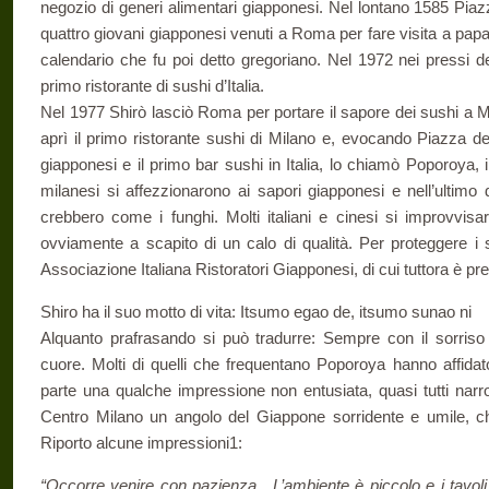
negozio di generi alimentari giapponesi. Nel lontano 1585 Piaz
quattro giovani giapponesi venuti a Roma per fare visita a papa 
calendario che fu poi detto gregoriano. Nel 1972 nei pressi d
primo ristorante di sushi d’Italia.
Nel 1977 Shirò lasciò Roma per portare il sapore dei sushi a Mi
aprì il primo ristorante sushi di Milano e, evocando Piazza d
giapponesi e il primo bar sushi in Italia, lo chiamò Poporoya, i
milanesi si affezzionarono ai sapori giapponesi e nell’ultimo 
crebbero come i funghi. Molti italiani e cinesi si improvvisaro
ovviamente a scapito di un calo di qualità. Per proteggere i s
Associazione Italiana Ristoratori Giapponesi, di cui tuttora è pr
Shiro ha il suo motto di vita: Itsumo egao de, its
Alquanto prafrasando si può tradurre: Sempre con il sorriso 
cuore. Molti di quelli che frequentano Poporoya hanno affidato
parte una qualche impressione non entusiata, quasi tutti narro
Centro Milano un angolo del Giappone sorridente e umile, ch
Riporto alcune impressioni1:
“Occorre venire con pazienza…L’ambiente è piccolo e i tavoli a