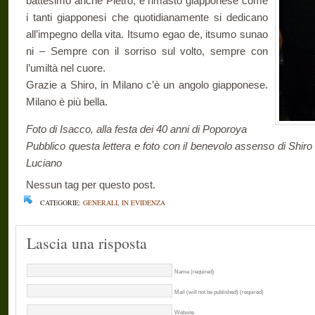
battesimo anche Pietro, è rimasto giapponese come
i tanti giapponesi che quotidianamente si dedicano
all’impegno della vita. Itsumo egao de, itsumo sunao
ni – Sempre con il sorriso sul volto, sempre con
l’umiltà nel cuore.
Grazie a Shiro, in Milano c’è un angolo giapponese.
Milano è più bella.
Foto di Isacco, alla festa dei 40 anni di Poporoya
Pubblico questa lettera e foto con il benevolo assenso di Shiro 
Luciano
Nessun tag per questo post.
CATEGORIE:
GENERALI
,
IN EVIDENZA
Lascia una risposta
Name (required)
Mail (will not be published) (required)
Website