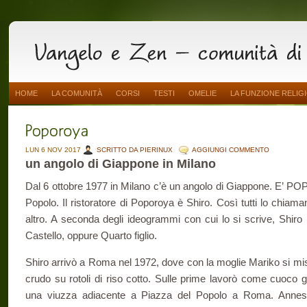
HOME
LA COMUNITÀ
CORSI
TESTI
OMELIE
LA FUNZIONE RELIG
LUN 6 NOV 2017
SCRITTO DA PIERINUX
AGGIUNGI COMMENTO
un angolo di Giappone in Milano
Dal 6 ottobre 1977 in Milano c’è un angolo di Giappone. E’ PO
Popolo. Il ristoratore di Poporoya è Shiro. Così tutti lo chia
altro. A seconda degli ideogrammi con cui lo si scrive, Shiro
Castello, oppure Quarto figlio.
Shiro arrivò a Roma nel 1972, dove con la moglie Mariko si mise
crudo su rotoli di riso cotto. Sulle prime lavorò come cuoco g
una viuzza adiacente a Piazza del Popolo a Roma. Anness