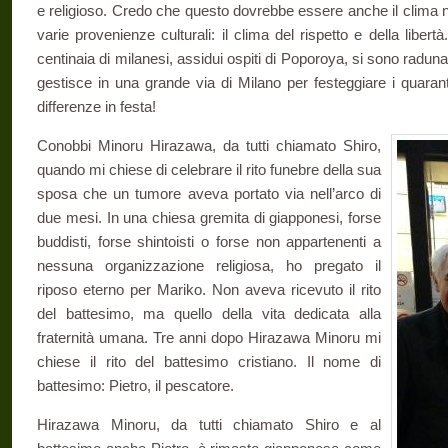
e religioso. Credo che questo dovrebbe essere anche il clima n
varie provenienze culturali: il clima del rispetto e della libert
centinaia di milanesi, assidui ospiti di Poporoya, si sono radunat
gestisce in una grande via di Milano per festeggiare i quarant
differenze in festa!
Conobbi Minoru Hirazawa, da tutti chiamato Shiro,
quando mi chiese di celebrare il rito funebre della sua
sposa che un tumore aveva portato via nell’arco di
due mesi. In una chiesa gremita di giapponesi, forse
buddisti, forse shintoisti o forse non appartenenti a
nessuna organizzazione religiosa, ho pregato il
riposo eterno per Mariko. Non aveva ricevuto il rito
del battesimo, ma quello della vita dedicata alla
fraternità umana. Tre anni dopo Hirazawa Minoru mi
chiese il rito del battesimo cristiano. Il nome di
battesimo: Pietro, il pescatore.
Hirazawa Minoru, da tutti chiamato Shiro e al