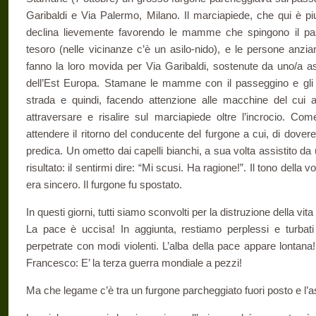
Garibaldi e Via Palermo, Milano. Il marciapiede, che qui è pi
declina lievemente favorendo le mamme che spingono il pas
tesoro (nelle vicinanze c’è un asilo-nido), e le persone anzi
fanno la loro movida per Via Garibaldi, sostenute da uno/a a
dell’Est Europa. Stamane le mamme con il passeggino e gli
strada e quindi, facendo attenzione alle macchine del cui ar
attraversare e risalire sul marciapiede oltre l’incrocio. C
attendere il ritorno del conducente del furgone a cui, di dover
predica. Un ometto dai capelli bianchi, a sua volta assistito da 
risultato: il sentirmi dire: “Mi scusi. Ha ragione!”. Il tono dell
era sincero. Il furgone fu spostato.
In questi giorni, tutti siamo sconvolti per la distruzione della vita
La pace è uccisa! In aggiunta, restiamo perplessi e turbati
perpetrate con modi violenti. L’alba della pace appare lontan
Francesco: E’ la terza guerra mondiale a pezzi!
Ma che legame c’è tra un furgone parcheggiato fuori posto e l’a