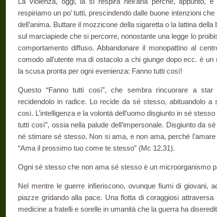
La violenza, oggi, la si respira nell’aria perché, appunto, è 
respiriamo un po’ tutti, prescindendo dalle buone intenzioni che
dell’anima. Buttare il mozzicone della sigaretta o la lattina della
sul marciapiede che si percorre, nonostante una legge lo proib
comportamento diffuso. Abbandonare il monopattino al centro
comodo all’utente ma di ostacolo a chi giunge dopo ecc. è u
la scusa pronta per ogni evenienza: Fanno tutti così!
Questo “Fanno tutti così”, che sembra rincuorare a star tra
recidendolo in radice. Lo recide da sé stesso, abituandolo a s
così. L’intelligenza e la volontà dell’uomo disgiunto in sé stes
tutti così”, ossia nella palude dell’impersonale. Disgiunto da
né stimare sé stesso. Non si ama, e non ama, perché l’amare l
“Ama il prossimo tuo come te stesso” (Mc 12,31).
Ogni sé stesso che non ama sé stesso è un microorganismo pa
Nel mentre le guerre infieriscono, ovunque fiumi di giovani, adu
piazze gridando alla pace. Una flotta di coraggiosi attraversa 
medicine a fratelli e sorelle in umanità che la guerra ha diseredita