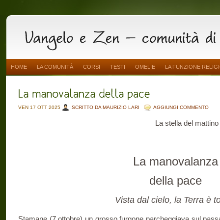
HOME
LA COMUNITÀ
CORSI
TESTI
OMELIE
LA FUNZIONE RELIG
VEN 17 OTT 2025
SCRITTO DA MAURIZIO LARI
AGGIUNGI COMMENTO
La stella del mattin
La manovalanza
della pace
Vista dal cielo, la Terra è 
Stamane (7 ottobre) un grosso furgone parcheggiava sul passag