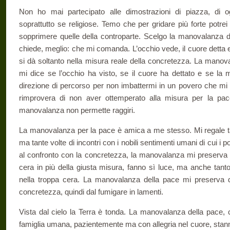
Non ho mai partecipato alle dimostrazioni di piazza, di o
soprattutto se religiose. Temo che per gridare più forte potrei
sopprimere quelle della controparte. Scelgo la manovalanza de
chiede, meglio: che mi comanda. L’occhio vede, il cuore dett
si dà soltanto nella misura reale della concretezza. La manova
mi dice se l’occhio ha visto, se il cuore ha dettato e se l
direzione di percorso per non imbattermi in un povero che m
rimprovera di non aver ottemperato alla misura per la pac
manovalanza non permette raggiri.
La manovalanza per la pace è amica a me stesso. Mi regale tan
ma tante volte di incontri con i nobili sentimenti umani di cui i p
al confronto con la concretezza, la manovalanza mi preserva d
cera in più della giusta misura, fanno sì luce, ma anche tan
nella troppa cera. La manovalanza della pace mi preserva da
concretezza, quindi dal fumigare in lamenti.
Vista dal cielo la Terra è tonda. La manovalanza della pace, che
famiglia umana, pazientemente ma con allegria nel cuore, stann