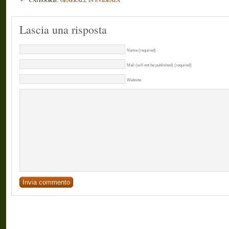
CATEGORIE:
GENERALI
,
IN EVIDENZA
Lascia una risposta
Name (required)
Mail (will not be published) (required)
Website