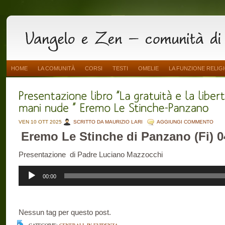
HOME
LA COMUNITÀ
CORSI
TESTI
OMELIE
LA FUNZIONE RELIG
VEN 10 OTT 2025
SCRITTO DA MAURIZIO LARI
AGGIUNGI COMMENTO
Eremo Le Stinche di Panzano (Fi) 0
Presentazione di Padre Luciano Mazzocchi
Audio
00:00
Player
Nessun tag per questo post.