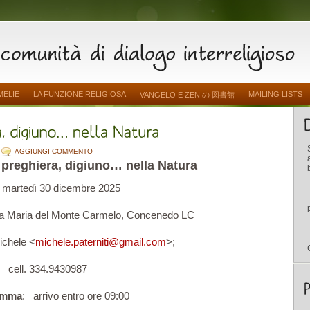
MELIE
LA FUNZIONE RELIGIOSA
MAILING LISTS
VANGELO E ZEN の 図書館
AGGIUNGI COMMENTO
o, preghiera, digiuno… nella Natura
: martedì 30 dicembre 2025
ta Maria del Monte Carmelo, Concenedo LC
ichele <
michele.paterniti@gmail.com
>;
cell. 334.9430987
amma
: arrivo entro ore 09:00