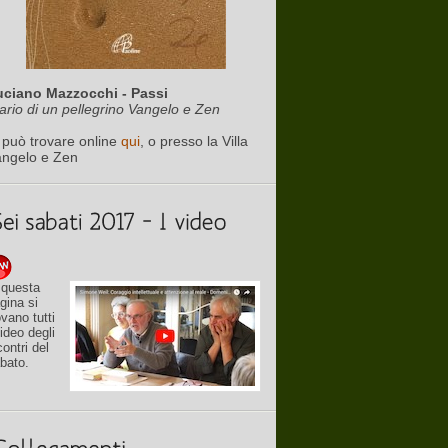
uciano Mazzocchi - Passi
ario di un pellegrino Vangelo e Zen
 può trovare online
qui
, o presso la Villa
angelo e Zen
 questa
gina si
ovano tutti
video degli
contri del
bato.