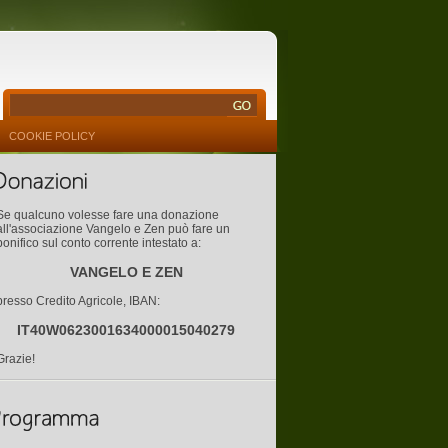
COOKIE POLICY
Se qualcuno volesse fare una donazione
all'associazione Vangelo e Zen può fare un
bonifico sul conto corrente intestato a:
VANGELO E ZEN
presso Credito Agricole, IBAN:
IT40W0623001634000015040279
Grazie!