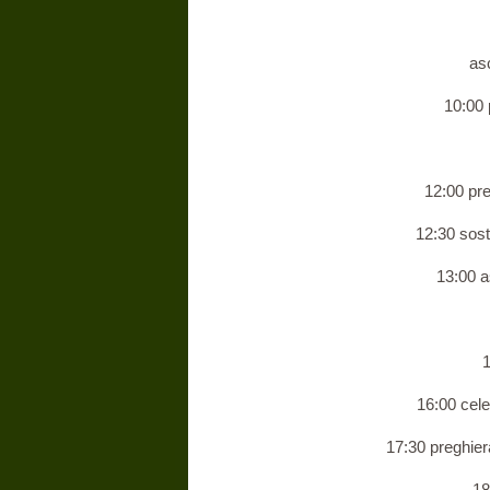
ascol
10:00 preg
12:00 pregh
12:30 sosta
13:00 as
1
16:00 celeb
17:30 preghiera
18: