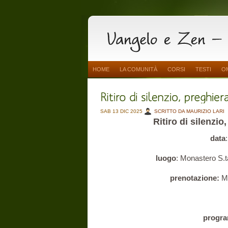
HOME
LA COMUNITÀ
CORSI
TESTI
O
SAB 13 DIC 2025
SCRITTO DA MAURIZIO LARI
Ritiro di silenzi
data
luogo
: Monastero S.
prenotazione:
M
progr