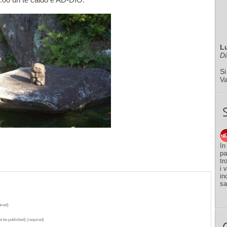
L
Di
Si
V
In
pa
tr
i 
in
sa
ired)
ot be published) (required)