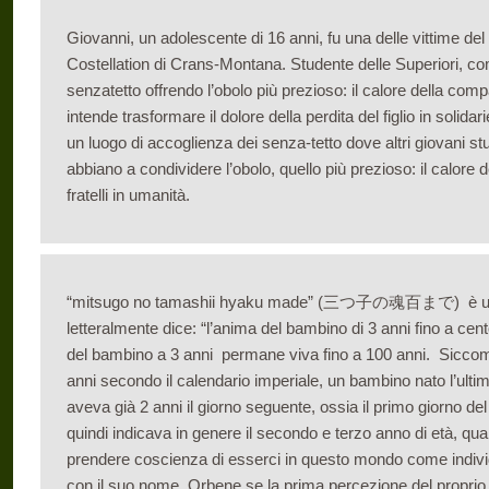
Giovanni, un adolescente di 16 anni, fu una delle vittime de
Costellation di Crans-Montana. Studente delle Superiori, com
senzatetto offrendo l’obolo più prezioso: il calore della co
intende trasformare il dolore della perdita del figlio in solid
un luogo di accoglienza dei senza-tetto dove altri giovani stu
abbiano a condividere l’obolo, quello più prezioso: il calor
fratelli in umanità.
“mitsugo no tamashii hyaku made” (三つ子の魂百まで) è un a
letteralmente dice: “l’anima del bambino di 3 anni fino a cen
del bambino a 3 anni permane viva fino a 100 anni. Siccom
anni secondo il calendario imperiale, un bambino nato l’ulti
aveva già 2 anni il giorno seguente, ossia il primo giorno de
quindi indicava in genere il secondo e terzo anno di età, q
prendere coscienza di esserci in questo mondo come indivi
con il suo nome. Orbene se la prima percezione del proprio 