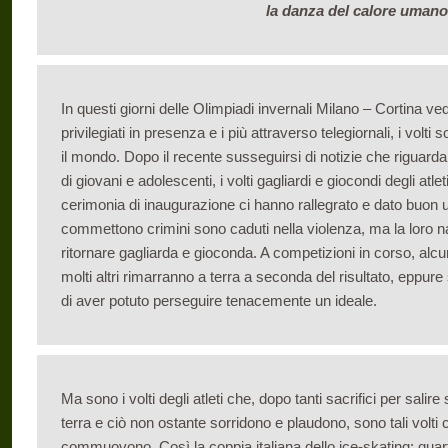
la danza del calore umano
In questi giorni delle Olimpiadi invernali Milano – Cortina 
privilegiati in presenza e i più attraverso telegiornali, i volti so
il mondo. Dopo il recente susseguirsi di notizie che riguarda
di giovani e adolescenti, i volti gagliardi e giocondi degli atlet
cerimonia di inaugurazione ci hanno rallegrato e dato buon 
commettono crimini sono caduti nella violenza, ma la loro na
ritornare gagliarda e gioconda. A competizioni in corso, alcun
molti altri rimarranno a terra a seconda del risultato, eppure su
di aver potuto perseguire tenacemente un ideale.
Ma sono i volti degli atleti che, dopo tanti sacrifici per sali
terra e ciò non ostante sorridono e plaudono, sono tali volti
commuovono. Così la coppia italiana dello ice-skating: quart