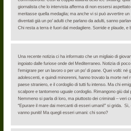
giornalista che lo intervista afferma di non essersi aspettato
meritasse quella medaglia; ma anche vi si può avvertire un 
diventati già un po’ adulti che parlano da adulti, sanno parl
Chi resta a terra è fuori dal medagliere. Sorride e plaude, e 
Una recente notizia ci ha informato che un migliaio di giovani
ingoiato dalle furiose onde del Mediterraneo. Notizia di poco
l’emigrare per un lavoro o per un po’ di pane. Quei volti: né gi
adolescenti, e quindi minorenni, hanno trovato la morte nel r
paese straniero, e il cordoglio di tutti fu intenso. Ma chi emi
scalpore e tantomeno uguale cordoglio. Rimangono giù dal p
Nemmeno si parla di loro, ma piuttosto dei criminali – veri cr
“Epurare il mare dai mercanti di esseri umani!” si grida. Sì, g
vanno puniti! Ma quegli esseri umani: chi sono?