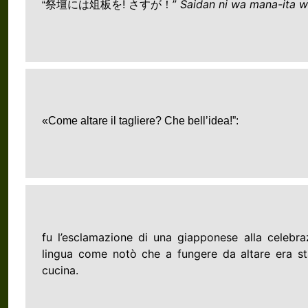
!
”
Saidan ni wa mana-ita w
“
祭壇には俎板を
さすが！
«Come altare il tagliere? Che bell’idea!”:
fu l’esclamazione di una giapponese alla celebraz
lingua come notò che a fungere da altare era sta
cucina.