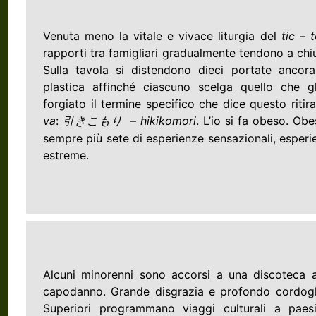
Venuta meno la vitale e vivace liturgia del
tic – 
rapporti tra famigliari gradualmente tendono a chiu
Sulla tavola si distendono dieci portate ancora n
plastica affinché ciascuno scelga quello che g
forgiato il termine specifico che dice questo ritir
va
:
–
hikikomori
. L’io si fa obeso. Ob
引きこもり
sempre più sete di esperienze sensazionali, esperi
estreme.
Alcuni minorenni sono accorsi a una discoteca all
capodanno. Grande disgrazia e profondo cordoglio
Superiori programmano viaggi culturali a paes