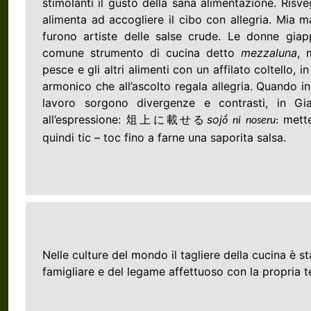
stimolanti il gusto della sana alimentazione. Risve
alimenta ad accogliere il cibo con allegria. Mia 
furono artiste delle salse crude. Le donne gia
comune strumento di cucina detto
mezzaluna
, 
pesce e gli altri alimenti con un affilato coltello, i
armonico che all’ascolto regala allegria. Quando in
lavoro sorgono divergenze e contrasti, in Gia
all’espressione:
soj
mette
俎上に載せる
ṓ ni noseru
:
quindi tic – toc fino a farne una saporita salsa.
Nelle culture del mondo il tagliere della cucina è s
famigliare e del legame affettuoso con la propria t