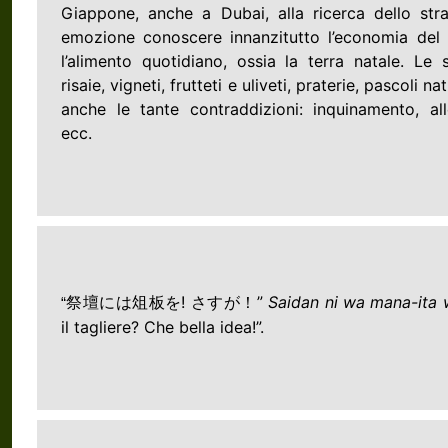
Giappone, anche a Dubai, alla ricerca dello str
emozione conoscere innanzitutto l’economia del 
l’alimento quotidiano, ossia la terra natale. Le 
risaie, vigneti, frutteti e uliveti, praterie, pascoli n
anche le tante contraddizioni: inquinamento, alle
ecc.
!
”
Saidan ni wa mana-ita 
“
祭壇には俎板を
さすが！
il tagliere? Che bella idea!”.