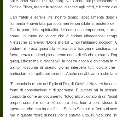
sul Sabato Santo, PG 43, 439). Nel Credo, noi professiamo ch
Ponzio Pilato, morì e fu sepolto, discese agli inferi, e il terzo gi
Cari fratelli e sorelle, nel nostro tempo, specialmente dopo 
l’umanità è diventata particolarmente sensibile al mistero de
Dio fa parte della spiritualità dell’uomo contemporaneo, in ma
come un vuoto nel cuore che è andato allargandosi sempre d
Nietzsche scriveva: “Dio è morto! E noi l’abbiamo ucciso!”.
vedere, è presa quasi alla lettera dalla tradizione cristiana, s
forse senza renderci pienamente conto di ciò che diciamo. Dopo
gulag, Hiroshima e Nagasaki, la nostra epoca è diventata in
Santo: l’oscurità di questo giorno interpella tutti coloro che
particolare interpella noi credenti. Anche noi abbiamo a che far
“E tuttavia la morte del Figlio di Dio, di Gesù di Nazaret ha un 
fonte di consolazione e di speranza. E questo mi fa pensare
comporta come un documento “fotografico”, dotato di un “positivo
proprio così: il mistero più oscuro della fede è nello stesso
speranza che non ha confini. Il Sabato Santo è la “terra di ness
ma in questa “terra di nessuno” è entrato Uno, l’Unico, che l’h