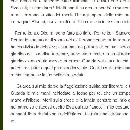
che erano nelle tenebre: Siate illuminati! A coloro che era
Svegliati, tu che dormi! Infatti non ti ho creato perché rimanessi
morti. Io sono la vita dei morti. Risorgi, opera delle mie ma
immagine! Risorgi, usciamo di qui! Tu in me e io in te siamo infat
Per te io, tuo Dio, mi sono fatto tuo figlio. Per te io, il Signore
Per te, io che sto al di sopra dei cieli, sono venuto sulla terra 
ho condiviso la debolezza umana, ma poi son diventato libero tra
giardino del paradiso terrestre, sono stato tradito in un giardi
giardino sono stato messo in croce. Guarda sulla mia faccia gl
poterti restituire a quel primo soffio vitale. Guarda sulle mie guan
a mia immagine la tua bellezza perduta.
Guarda sul mio dorso la flagellazione subita per liberare le t
Guarda le mie mani inchiodate al legno per te, che un tempo
mano all’albero. Morii sulla croce e la lancia penetrò nel mio 
nel paradiso e facesti uscire Eva dal tuo fianco. Il mio costato 
sonno ti libererà dal sonno dell’inferno. La mia lancia trattenne 
te.