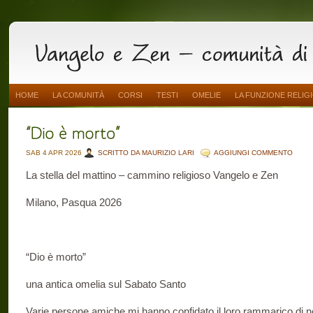
HOME
LA COMUNITÀ
CORSI
TESTI
OMELIE
LA FUNZIONE RELIG
SAB 4 APR 2026
SCRITTO DA MAURIZIO LARI
AGGIUNGI COMMENTO
La stella del mattino – cammino religioso Vangelo e Zen
Milano, Pasqua 2026
“Dio è morto”
una antica omelia sul Sabato Santo
Varie persone amiche mi hanno confidato il loro rammarico di n