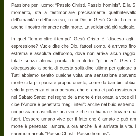
Passione per l’uomo: “Passio Christi. Passio hominis”. E la S
momento, sta a testimoniare precisamente quell’intervallo 
dell’umanità e dell’universo, in cui Dio, in Gesù Cristo, ha con
anche il nostro rimanere nella morte. La solidarietà più radicale.
In quel “tempo-oltre-il-tempo” Gesù Cristo è “disceso agli 
espressione? Vuole dire che Dio, fattosi uomo, è arrivato fino 
estrema e assoluta dell’uomo, dove non arriva alcun raggi
totale senza alcuna parola di conforto: “gli inferi”. Gesù 
oltrepassato la porta di questa solitudine ultima per guidare 
Tutti abbiamo sentito qualche volta una sensazione spavent
morte ci fa più paura è proprio questo, come da bambini abbiam
solo la presenza di una persona che ci ama ci può rassicurar
nel Sabato Santo: nel regno della morte è risuonata la voce di
cioè l’Amore è penetrato “negli inferi”: anche nel buio estremo
noi possiamo ascoltare una voce che ci chiama e trovare un
fuori. L’essere umano vive per il fatto che è amato e può am
morte è penetrato l’amore, allora anche là è arrivata la vita. 
saremo mai soli: “Passio Christi. Passio hominis”.