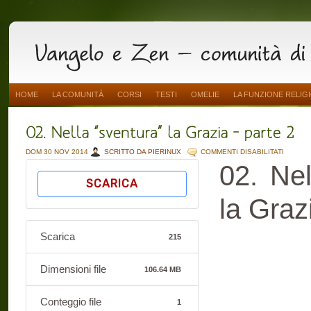
HOME
LA COMUNITÀ
CORSI
TESTI
OMELIE
LA FUNZIONE RELIG
SU
DOM 30 NOV 2014
SCRITTO DA PIERINUX
COMMENTI DISABILITATI
02.
02. Nel
NELLA
“SVENT
SCARICA
LA
GRAZIA
–
la Graz
PARTE
2
Scarica
215
Dimensioni file
106.64 MB
Conteggio file
1