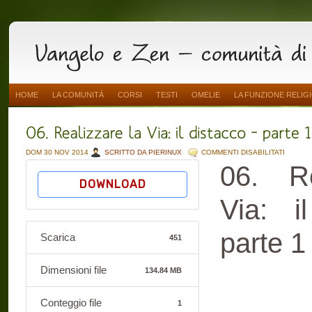
HOME
LA COMUNITÀ
CORSI
TESTI
OMELIE
LA FUNZIONE RELIG
SU
DOM 30 NOV 2014
SCRITTO DA PIERINUX
COMMENTI DISABILITATI
06.
06. Re
REALIZ
LA
DOWNLOAD
VIA:
IL
DISTAC
Via: i
–
PARTE
1
parte 1
Scarica
451
Dimensioni file
134.84 MB
Conteggio file
1