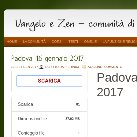
HOME
LA COMUNITÀ
CORSI
TESTI
OMELIE
LA FUNZIONE RELIG
SAB 21 GEN 2017
SCRITTO DA PIERINUX
AGGIUNGI COMMENTO
Padova
SCARICA
2017
Scarica
81
Dimensioni file
87.92 MB
Conteggio file
1