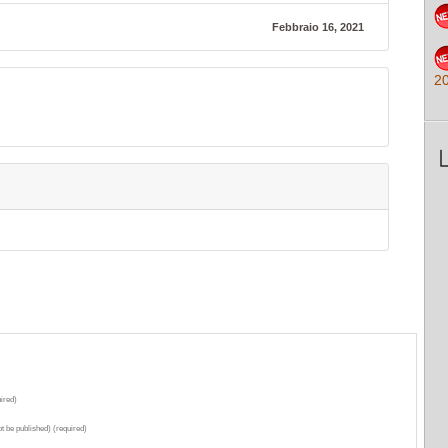
Febbraio 16, 2021
2
ired)
ot be published) (required)