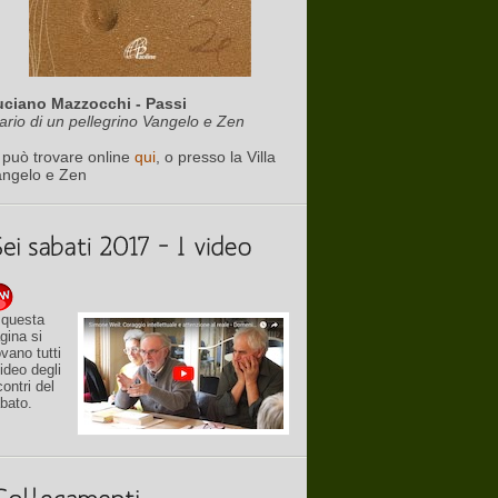
uciano Mazzocchi - Passi
ario di un pellegrino Vangelo e Zen
 può trovare online
qui
, o presso la Villa
angelo e Zen
 questa
gina si
ovano tutti
video degli
contri del
bato.