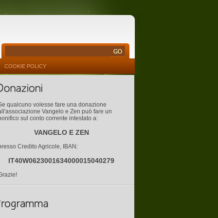
COOKIE POLICY
Se qualcuno volesse fare una donazione
all'associazione Vangelo e Zen può fare un
bonifico sul conto corrente intestato a:
VANGELO E ZEN
presso Credito Agricole, IBAN:
IT40W0623001634000015040279
Grazie!