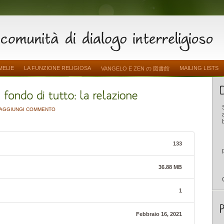
MELIE
LA FUNZIONE RELIGIOSA
MAILING LISTS
VANGELO E ZEN の 図書館
AGGIUNGI COMMENTO
133
36.88 MB
1
Febbraio 16, 2021