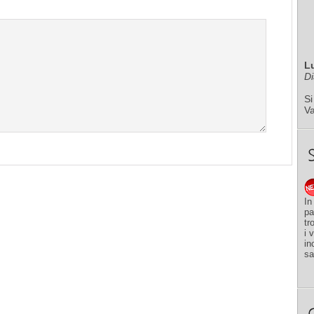
L
Di
Si
V
In
pa
tr
i 
in
sa