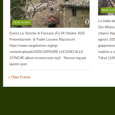
READ ST
0
La stella d
READ STORY
Zen Milano
Eremo Le Stinche di Panzano (Fi) 04 Ottobre 2025
chiamo Nag
Presentazione di Padre Luciano Mazzocchi
agosto 2025
https://www.vangeloezen.org/wp-
giapponese,
content/uploads/2025/10/PADRE-LUCIANO-ALLE-
mattino e s
STINCHE-album-sconosciuto.mp3 Nessun tag per
Tōkyō (1400
questo post.
« Older Entries