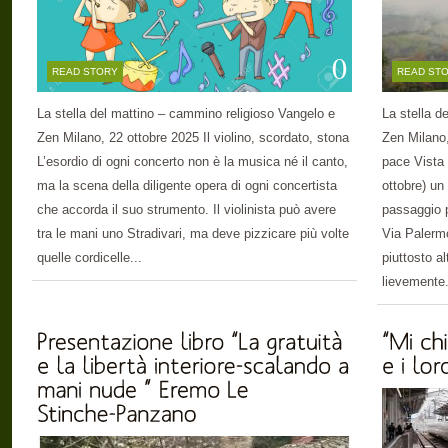
0
READ STORY
READ ST
La stella del mattino – cammino religioso Vangelo e
La stella d
Zen Milano, 22 ottobre 2025 Il violino, scordato, stona
Zen Milano
L’esordio di ogni concerto non è la musica né il canto,
pace Vista 
ma la scena della diligente opera di ogni concertista
ottobre) un
che accorda il suo strumento. Il violinista può avere
passaggio p
tra le mani uno Stradivari, ma deve pizzicare più volte
Via Palermo
quelle cordicelle...
piuttosto a
lievemente.