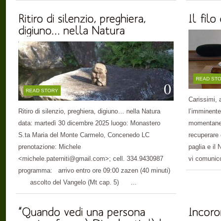
READ ST
0
READ STORY
Carissimi, 
Ritiro di silenzio, preghiera, digiuno… nella Natura
l’imminente
data: martedì 30 dicembre 2025 luogo: Monastero
momentanea
S.ta Maria del Monte Carmelo, Concenedo LC
recuperare e
prenotazione: Michele
paglia e il 
<michele.paterniti@gmail.com>; cell. 334.9430987
vi comunico
programma: arrivo entro ore 09:00 zazen (40 minuti)
ascolto del Vangelo (Mt cap. 5) ...