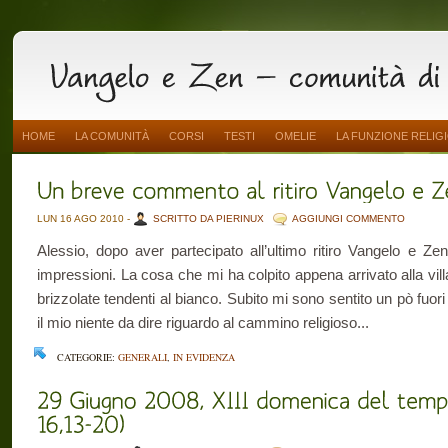
HOME
LA COMUNITÀ
CORSI
TESTI
OMELIE
LA FUNZIONE RELIG
LUN 16 AGO 2010 -
SCRITTO DA PIERINUX
AGGIUNGI COMMENTO
Alessio, dopo aver partecipato all’ultimo ritiro Vangelo e Z
impressioni. La cosa che mi ha colpito appena arrivato alla vill
brizzolate tendenti al bianco. Subito mi sono sentito un pò fuor
il mio niente da dire riguardo al cammino religioso...
CATEGORIE:
GENERALI
,
IN EVIDENZA