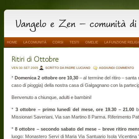
HOME
LA COMUNITÀ
CORSI
TESTI
OMELIE
LA FUNZIONE RELIG
VEN 30 SET 2005
SCRITTO DA PADRE LUCIANO
AGGIUNGI COMMENTO
*
Domenica 2 ottobre ore 10,30
– al termine del ritiro – santa 
caso di pioggia) della nostra casa di Galgagnano con la partecipa
Benvenuto a chiunque, adulti e bambini!
*
3 ottobre – primo lunedì del mese, ore 19.30 – 21.00
br
Missionari Saveriani, Via san Martino 8 Parma. Riferimento Pat
*
8 ottobre – secondo sabato del mese – breve ritiro mens
luogo: Monastero Servi di Maria Via Santuario Isola Vicentina 