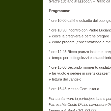
(Padre Luciano Mazzocchi – Tratto da 
Programma:
* ore 10,00 caffé e dolcetto del buongi
* ore 10,30 Incontro con Padre Luciano
\- cos’è la preghiera e perché pregare
\- come pregare (concentrazione e me
* ore 12,45 Ricco pranzo insieme, prep
\- tempo per pettegolezzi e chiacchieri
* ore 15,00 Secondo momento guidato
\- far vuoto e sedere in silenzio(zazen)
\- lettura del vangelo
* ore 16,45 Messa Comunitaria
Per confermare la partecipazione e per
Parrocchia Cristo Divino Lavoratore 0
Federica & Paolo 071.871229