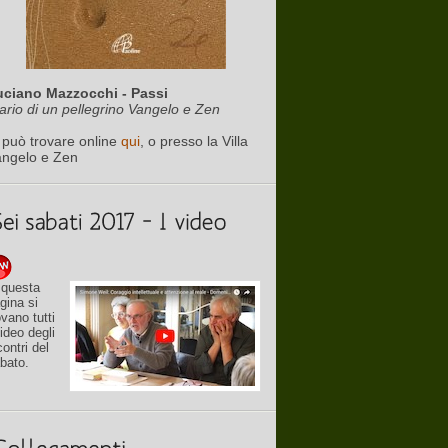
uciano Mazzocchi - Passi
ario di un pellegrino Vangelo e Zen
 può trovare online
qui
, o presso la Villa
angelo e Zen
 questa
gina si
ovano tutti
video degli
contri del
bato.