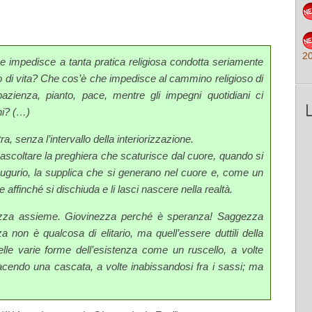
2
 impedisce a tanta pratica religiosa condotta seriamente
o di vita? Che cos’è che impedisce al cammino religioso di
pazienza, pianto, pace, mentre gli impegni quotidiani ci
ni? (…)
a, senza l’intervallo della interiorizzazione.
 ascoltare la preghiera che scaturisce dal cuore, quando si
l’augurio, la supplica che si generano nel cuore e, come un
affinché si dischiuda e li lasci nascere nella realtà.
ezza assieme. Giovinezza perché è speranza! Saggezza
non è qualcosa di elitario, ma quell’essere duttili della
 nelle varie forme dell’esistenza come un ruscello, a volte
facendo una cascata, a volte inabissandosi fra i sassi; ma