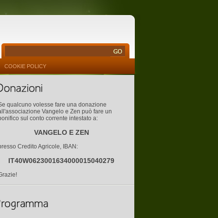
COOKIE POLICY
Se qualcuno volesse fare una donazione
all'associazione Vangelo e Zen può fare un
bonifico sul conto corrente intestato a:
VANGELO E ZEN
presso Credito Agricole, IBAN:
IT40W0623001634000015040279
Grazie!