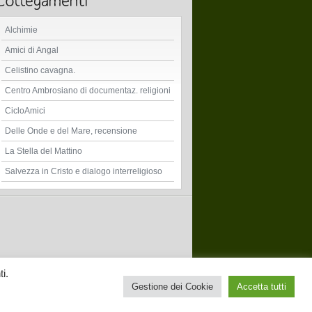
Alchimie
Amici di Angal
Celistino cavagna.
Centro Ambrosiano di documentaz. religioni
CicloAmici
Delle Onde e del Mare, recensione
La Stella del Mattino
Salvezza in Cristo e dialogo interreligioso
i.
Gestione dei Cookie
Accetta tutti