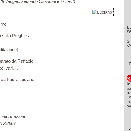
“Il Vangelo secondo Giovanni e lo Zen”)
orno
L
Di
 sulla Preghiera
Si
V
ditazione)
arato da Raffaele!!
cci vari….
 da Padre Luciano
In
pa
tr
i 
in
sa
 informazioni:
71.42807