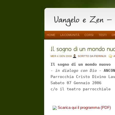
HOME
LA COMUNITÀ
CORSI
TESTI
O
MER 4 GEN 2006
SCRITTO DA PIERINUX
Il sogno di un mondo nuovo
-
in dialogo con Dio
-
ANCO
Parrocchia Cristo Divino La
Sabato 07 Gennaio 2006
c/o il teatro parrocchiale
Scarica qui il programma (PDF)