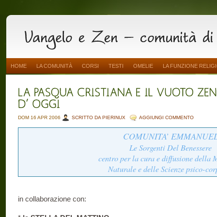
HOME
LA COMUNITÀ
CORSI
TESTI
OMELIE
LA FUNZIONE RELIG
DOM 16 APR 2006
SCRITTO DA PIERINUX
AGGIUNGI COMMENTO
COMUNITA’ EMMANUE
Le Sorgenti Del Benessere
centro per la cura e diffusione della
Naturale e delle Scienze psico-cor
in collaborazione con: