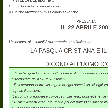
*
la STELLA DEL MATTINO
Comunità cristiana vangelo e zen
p.Luciano Mazzocchi-missionario saveriano
PRESENTA
IL 22 APRILE 20
Un incontro di spiritualità sul cammino meditativo zen.
LA PASQUA CRISTIANA E I
DICONO ALL’UOMO D
…“Cos’è questo carisma?”, chiese il missionario occid
discendente dei Kakure kurishitan.
“ E’ il perdono come via regale di ogni autenticità, di ogni val
rispose il vescovo.
“La cultura giapponese conosce molte virtù, possiede le vie e
più fini e delicati della vita, molto più dei battezzati italiani; m
cui il popolo giapponese è carente.