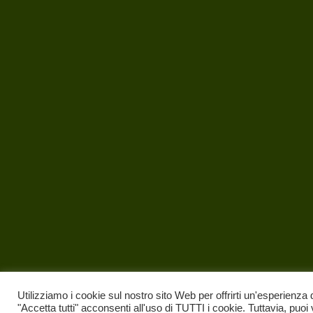
Utilizziamo i cookie sul nostro sito Web per offrirti un'esperienza 
"Accetta tutti" acconsenti all'uso di TUTTI i cookie. Tuttavia, puoi