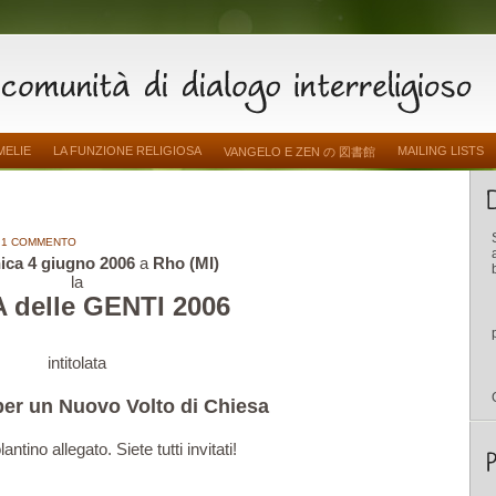
MELIE
LA FUNZIONE RELIGIOSA
MAILING LISTS
VANGELO E ZEN の 図書館
1 COMMENTO
ca 4 giugno 2006
a
Rho (MI)
la
 delle GENTI 2006
intitolata
per un Nuovo Volto di Chiesa
ntino allegato. Siete tutti invitati!