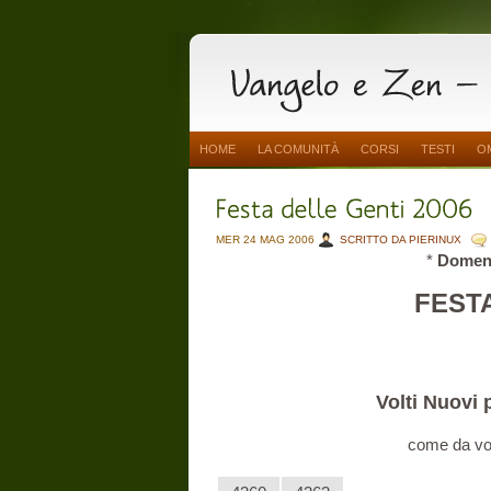
HOME
LA COMUNITÀ
CORSI
TESTI
O
MER 24 MAG 2006
SCRITTO DA PIERINUX
*
Domeni
FESTA
Volti Nuovi 
come da vola