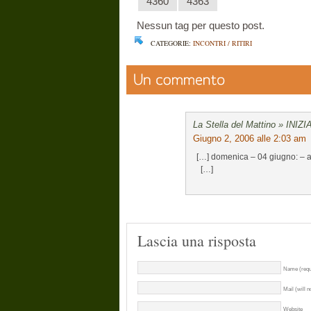
4360
4363
Nessun tag per questo post.
CATEGORIE:
INCONTRI / RITIRI
La Stella del Mattino » INIZ
Giugno 2, 2006 alle 2:03 am
[…] domenica – 04 giugno: – a
[…]
Lascia una risposta
Name (requ
Mail (will n
Website