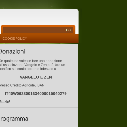
COOKIE POLICY
Se qualcuno volesse fare una donazione
all'associazione Vangelo e Zen può fare un
bonifico sul conto corrente intestato a:
VANGELO E ZEN
presso Credito Agricole, IBAN:
IT40W0623001634000015040279
Grazie!