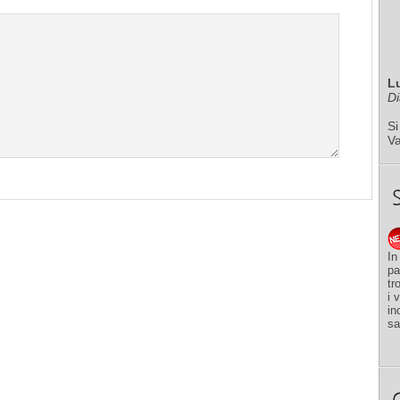
L
Di
Si
V
In
pa
tr
i 
in
sa