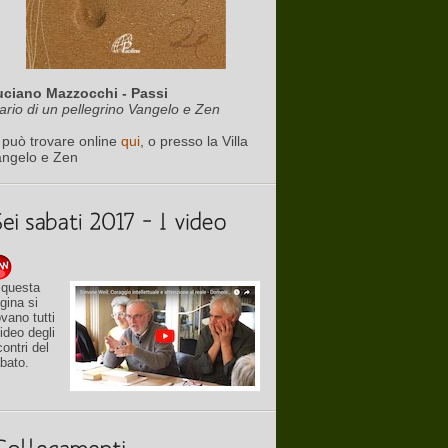
uciano Mazzocchi - Passi
ario di un pellegrino Vangelo e Zen
 può trovare online
qui
, o presso la Villa
angelo e Zen
 questa
gina si
ovano tutti
video degli
contri del
bato.