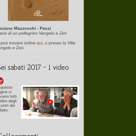
uciano Mazzocchi - Passi
ario di un pellegrino Vangelo e Zen
 può trovare online
qui
, o presso la Villa
angelo e Zen
 questa
gina si
ovano tutti
video degli
contri del
bato.