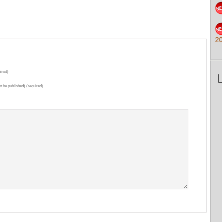
2
ired)
ot be published) (required)