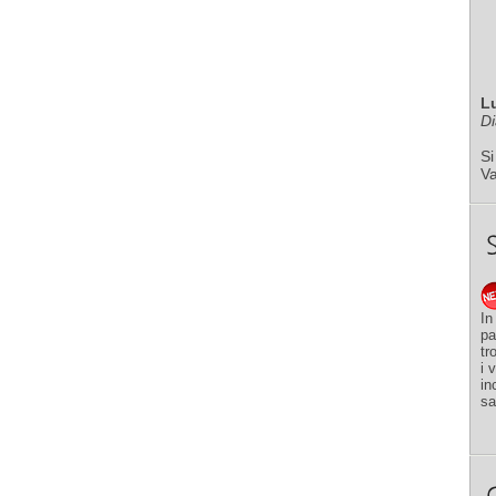
L
Di
Si
V
In
pa
tr
i 
in
sa