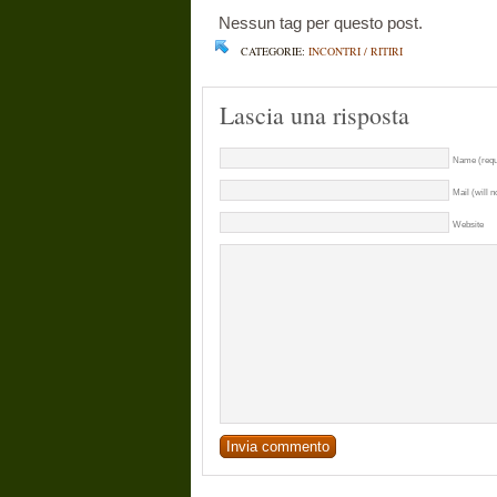
Nessun tag per questo post.
CATEGORIE:
INCONTRI / RITIRI
Lascia una risposta
Name (requ
Mail (will n
Website