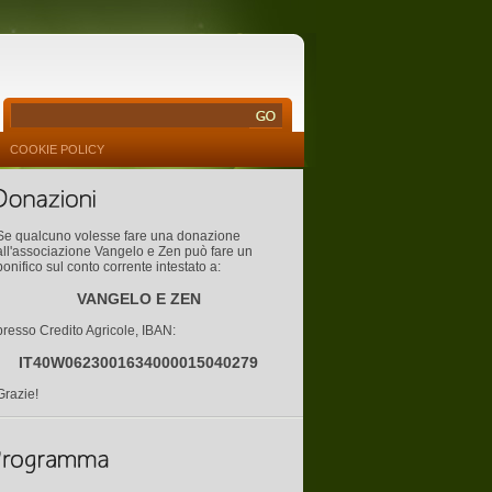
COOKIE POLICY
Se qualcuno volesse fare una donazione
all'associazione Vangelo e Zen può fare un
bonifico sul conto corrente intestato a:
VANGELO E ZEN
presso Credito Agricole, IBAN:
IT40W0623001634000015040279
Grazie!