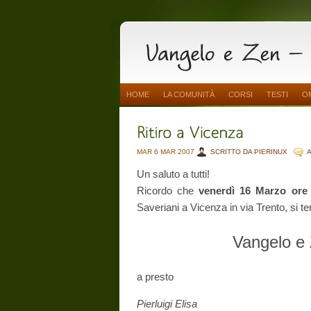
HOME
LA COMUNITÀ
CORSI
TESTI
O
MAR 6 MAR 2007
SCRITTO DA PIERINUX
Un saluto a tutti!
Ricordo che
venerdì 16 Marzo ore 
Saveriani a Vicenza in via Trento, si ter
Vangelo e
a presto
Pierluigi Elisa