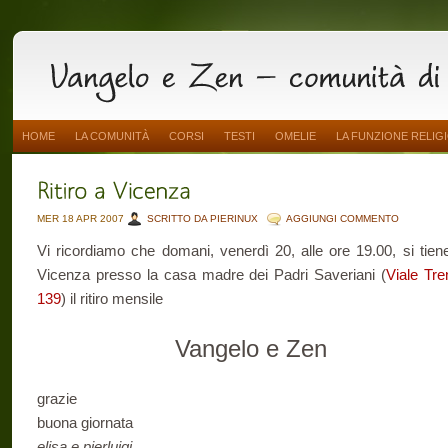
HOME
LA COMUNITÀ
CORSI
TESTI
OMELIE
LA FUNZIONE RELIG
MER 18 APR 2007
SCRITTO DA PIERINUX
AGGIUNGI COMMENTO
Vi ricordiamo che domani, venerdì 20, alle ore 19.00, si tien
Vicenza presso la casa madre dei Padri Saveriani (
Viale Tre
139
) il ritiro mensile
Vangelo e Zen
grazie
buona giornata
elisa e pierluigi