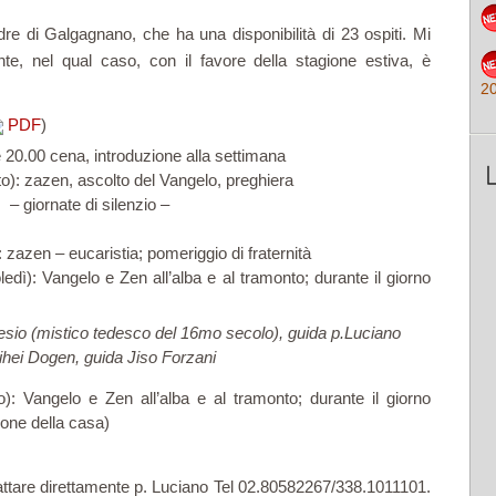
re di Galgagnano, che ha una disponibilità di 23 ospiti. Mi
nte, nel qual caso, con il favore della stagione estiva, è
2
PDF
)
e 20.00 cena, introduzione alla settimana
o): zazen, ascolto del Vangelo, preghiera
– giornate di silenzio –
zazen – eucaristia; pomeriggio di fraternità
edì): Vangelo e Zen all’alba e al tramonto; durante il giorno
ilesio (mistico tedesco del 16mo secolo), guida p.Luciano
Eihei Dogen, guida Jiso Forzani
): Vangelo e Zen all’alba e al tramonto; durante il giorno
ione della casa)
attare direttamente p. Luciano Tel 02.80582267/338.1011101.