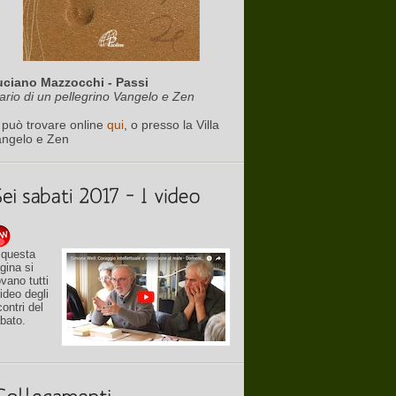
uciano Mazzocchi - Passi
ario di un pellegrino Vangelo e Zen
 può trovare online
qui
, o presso la Villa
angelo e Zen
 questa
gina si
ovano tutti
video degli
contri del
bato.