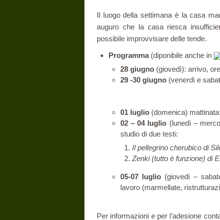
Il luogo della settimana è la casa mad
auguro che la casa riesca insufficie
possibile improvvisare delle tende.
Programma
(diponibile anche in
28 giugno
(giovedì): arrivo, or
29 -30 giugno
(venerdì e sabat
01 luglio
(domenica) mattinata: 
02 – 04 luglio
(lunedì – mercol
studio di due testi:
Il pellegrino cherubico di S
Zenki (tutto è funzione) di 
05-07 luglio
(giovedì – sabato
lavoro (marmellate, ristrutturaz
Per informazioni e per l’adesione cont