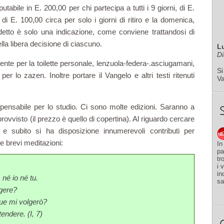
abile in E. 200,00 per chi partecipa a tutti i 9 giorni, di E.
, di E. 100,00 circa per solo i giorni di ritiro e la domenica,
detto è solo una indicazione, come conviene trattandosi di
della libera decisione di ciascuno.
L
Di
ente per la toilette personale, lenzuola-federa-.asciugamani,
Si
er lo zazen. Inoltre portare il Vangelo e altri testi ritenuti
V
dispensabile per lo studio. Ci sono molte edizioni. Saranno a
rovvisto (il prezzo è quello di copertina). Al riguardo cercare
 e subito si ha disposizione innumerevoli contributi per
e brevi meditazioni:
In
pa
tr
i 
in
né io né tu.
sa
ngere?
ue mi volgerò?
endere. (I, 7)