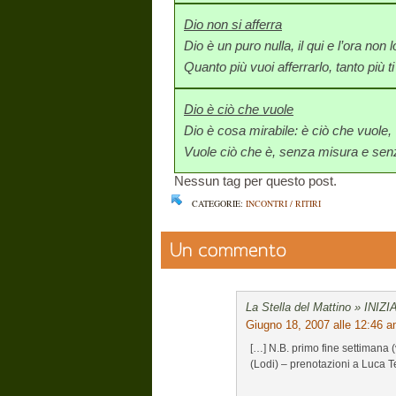
Dio non si afferra
Dio è un puro nulla, il qui e l’ora non 
Quanto più vuoi afferrarlo, tanto più ti
Dio è ciò che vuole
Dio è cosa mirabile: è ciò che vuole,
Vuole ciò che è, senza misura e senz
Nessun tag per questo post.
CATEGORIE:
INCONTRI / RITIRI
La Stella del Mattino » INIZ
Giugno 18, 2007 alle 12:46 
[…] N.B. primo fine settimana
(Lodi) – prenotazioni a Luca 