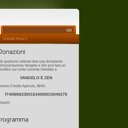
COOKIE POLICY
Se qualcuno volesse fare una donazione
all'associazione Vangelo e Zen può fare un
bonifico sul conto corrente intestato a:
VANGELO E ZEN
presso Credito Agricole, IBAN:
IT40W0623001634000015040279
Grazie!