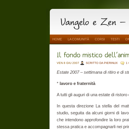
HOME
LA COMUNITÀ
CORSI
TESTI
O
VEN 8 GIU 2007
SCRITTO DA PIERINUX
1
Estate 2007 – settimana di ritiro e di st
*
lavoro e fraternità
A tutti gli auguri di una estate di ristoro
In questa direzione La stella del matt
studio, seguita da alcuni giorni di lavo
che intendono approfondire la loro pra
stessa pratica e accompagnarli nei pri