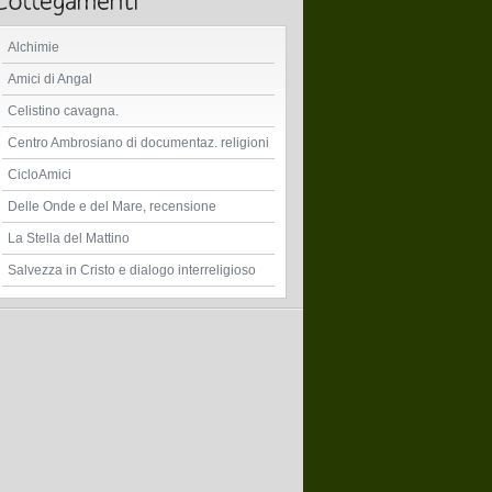
Alchimie
Amici di Angal
Celistino cavagna.
Centro Ambrosiano di documentaz. religioni
CicloAmici
Delle Onde e del Mare, recensione
La Stella del Mattino
Salvezza in Cristo e dialogo interreligioso