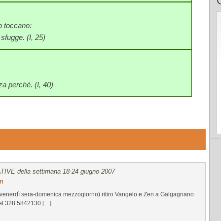
lo toccano:
 sfugge. (I, 25)
a perché. (I, 40)
IATIVE della settimana 18-24 giugno 2007
am
 (venerdì sera-domenica mezzogiorno) ritiro Vangelo e Zen a Galgagnano
Tel 328.5842130 […]