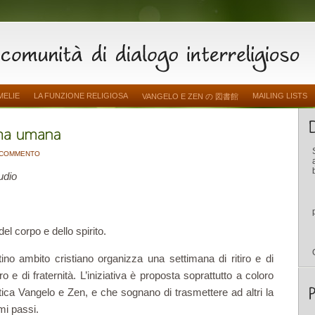
MELIE
LA FUNZIONE RELIGIOSA
MAILING LISTS
VANGELO E ZEN の 図書館
 COMMENTO
udio
 del corpo e dello spirito.
ino ambito cristiano organizza una settimana di ritiro e di
ro e di fraternità. L’iniziativa è proposta soprattutto a coloro
tica Vangelo e Zen, e che sognano di trasmettere ad altri la
mi passi.