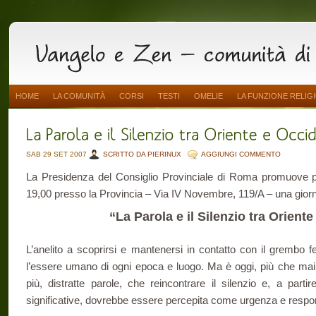
HOME
LA COMUNITÀ
CORSI
TESTI
OMELIE
LA FUNZIONE RELIG
SAB 29 SET 2007
SCRITTO DA PIERINUX
AGGIUNGI COMMENTO
La Presidenza del Consiglio Provinciale di Roma promuove per
19,00 presso la Provincia – Via IV Novembre, 119/A – una giorna
“La Parola e il Silenzio tra Orient
L’anelito a scoprirsi e mantenersi in contatto con il grembo 
l’essere umano di ogni epoca e luogo. Ma è oggi, più che mai, 
più, distratte parole, che reincontrare il silenzio e, a parti
significative, dovrebbe essere percepita come urgenza e respon