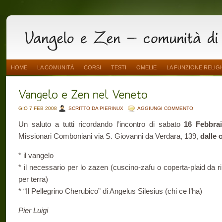
HOME
LA COMUNITÀ
CORSI
TESTI
OMELIE
LA FUNZIONE RELIG
GIO 7 FEB 2008
SCRITTO DA PIERINUX
AGGIUNGI COMMENTO
Un saluto a tutti ricordando l’incontro di sabato
16 Febbra
Missionari Comboniani via S. Giovanni da Verdara, 139,
dalle 
* il vangelo
* il necessario per lo zazen (cuscino-zafu o coperta-plaid da r
per terra)
* “Il Pellegrino Cherubico” di Angelus Silesius (chi ce l’ha)
Pier Luigi