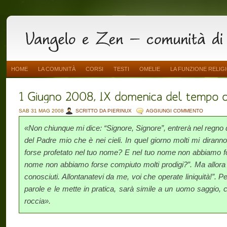
HOME
LA COMUNITÀ
CORSI
TESTI
OMELIE
LA FUNZIONE RELIG
SAB 31 MAG 2008
SCRITTO DA PIERINUX
AGGIUNGI COMMENTO
«Non chiunque mi dice: “Signore, Signore”, entrerà nel regno de
del Padre mio che è nei cieli. In quel giorno molti mi diran
forse profetato nel tuo nome? E nel tuo nome non abbiamo f
nome non abbiamo forse compiuto molti prodigi?”. Ma allora i
conosciuti. Allontanatevi da me, voi che operate liniquità!”. 
parole e le mette in pratica, sarà simile a un uomo saggio, 
roccia».