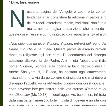
*
Dire, fare, essere
N
essuna pagina del Vangelo è così forte come qu
tendenza a far consistere la religione in parole e 
riti, miracoli, esorcismi, regole, tradizioni. Non è i
ma la nostra magica presunzione che pretende di 
queste cose, l’essere uomo religioso con l’appartenenza all’istitu
«
Non chiunque mi dice: Signore, Signore, entrerà nel regno dei c
Padre mio che è nei cieli
». Queste parole di esordio prova
maestro religioso: egli non cerca l’attaccamento dei discep
adesione alla volontà del Padre. Anzi rifiuta l’abuso che il d
nome: Signore, Signore, e lo riporta al bivio decisivo della 
Anche Shakyamuni, il Budda, ha rigettato ogni attacca­ment
indicando che la via da percor­rere è di ciascuno e mai deve 
disdegnò l’appellativo di «Maestro buono» con cui il giovane r
cosa dovesse fare per entrare nella vita eterna: «
Perché mi c
non Dio solo
» (Mc 10,18). In quell’aggettivo, buono, era infiltrat
dalla sua parte il maestro, forte in vista di riceverne un’alta 
qual volta lo si vuole imbrigliare nei nostri tornaconti, fo