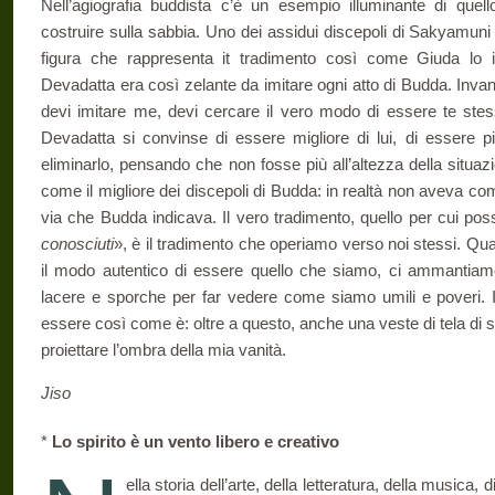
Nell’agiografia buddista c’è un esempio illuminante di quel
costruire sulla sabbia. Uno dei assidui discepoli di Sakyamun
figura che rappresenta it tradimento così come Giuda lo i
Devadatta era così zelante da imitare ogni atto di Budda. Inva
devi imitare me, devi cercare il vero modo di essere te stess
Devadatta si convinse di essere migliore di lui, di essere 
eliminarlo, pensando che non fosse più all’altezza della situa
come il migliore dei discepoli di Budda: in realtà non aveva c
via che Budda indicava. Il vero tradimento, quello per cui poss
conosciuti
», è il tradimento che operiamo verso noi stessi. Qu
il modo autentico di essere quello che siamo, ci ammantiamo
lacere e spor­che per far vedere come siamo umili e poveri. I
essere così come è: oltre a questo, anche una veste di tela di
proiettare l’ombra della mia vanità.
Jiso
*
Lo spirito è un vento libero e creativo
ella storia dell’arte, della letteratura, della musica,