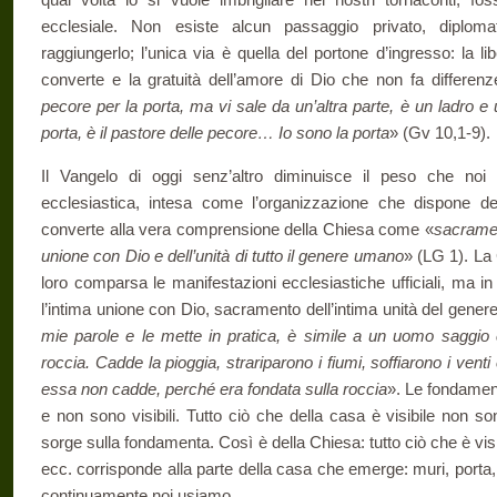
ecclesiale. Non esiste alcun passaggio privato, diploma
raggiungerlo; l’unica via è quella del portone d’ingresso: la 
converte e la gratuità dell’amore di Dio che non fa differenz
pecore per la porta, ma vi sale da un’altra parte, è un ladro e 
porta, è il pastore delle pecore… Io sono la porta
» (Gv 10,1-9).
Il Vangelo di oggi senz’altro diminuisce il peso che noi siam
ecclesiastica, intesa come l’organizzazione che dispone delle
converte alla vera comprensione della Chiesa come «
sacramen
unione con Dio e dell’unità di tutto il genere umano
» (LG 1). La
loro comparsa le manifestazioni ecclesiastiche ufficiali, ma in
l’intima unione con Dio, sacramento dell’in­tima unità del gene
mie parole e le mette in pratica, è simile a un uomo saggio 
roccia. Cadde la pioggia, strariparono i fiumi, soffiarono i vent
essa non cadde, perché era fondata sulla roccia
». Le fondament
e non sono visibili. Tutto ciò che della casa è visibile non 
sorge sulla fondamenta. Così è della Chiesa: tutto ciò che è visibi
ecc. corrisponde alla parte della casa che emerge: muri, porta,
continuamente noi usiamo.