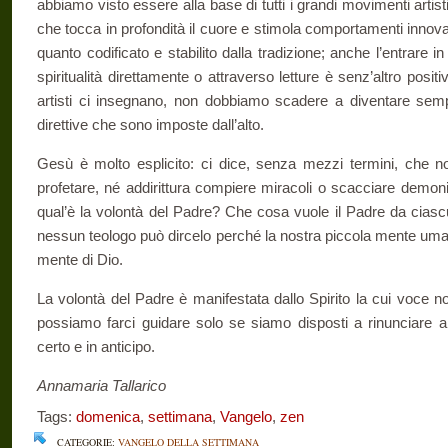
abbiamo visto essere alla base di tutti i grandi movimenti artistic
che tocca in profondità il cuore e stimola comportamenti innov
quanto codificato e stabilito dalla tradi­zione; anche l’entrare i
spiritualità direttamente o attraverso letture è senz’altro posit
artisti ci insegnano, non dobbiamo scadere a diventare sempli
direttive che sono imposte dall’alto.
Gesù è molto esplicito: ci dice, senza mezzi termini, che 
profetare, né addirittura compiere miracoli o scacciare demon
qual’è la volontà del Padre? Che cosa vuole il Padre da cias
nessun teologo può dircelo perché la nostra piccola mente u
mente di Dio.
La volontà del Padre è manifestata dallo Spirito la cui voce n
possiamo farci guidare solo se siamo disposti a rinunciare a
certo e in anticipo.
Annamaria Tallarico
Tags:
domenica
,
settimana
,
Vangelo
,
zen
CATEGORIE:
VANGELO DELLA SETTIMANA