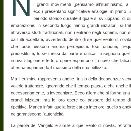
N
i grandi movimenti (pensiamo all’illuminismo, al
ecc.) presentano signifi­cative analogie: in primo 
periodo storico durante il quale si sviluppano, di
emanazione; in secondo luogo hanno grandi iniziatori: si trat
attraverso studi tradizionali, non rientrano negli schemi, non
da tutti accettate, avvertendo dentro di sé quel vento di novità
che forse nessuno ancora percepisce. Essi dunque, irrequiet
precostituite, forse messi da parte e criticati, inseguono que
nuova stagione e le loro opere esprimono il nuovo che fatico
afferma esprimendo il massimo della sua bellezza.
Ma il culmine rappresenta anche l’inizio della decadenza: viene 
volerlo trattenere, ignorando che il tempo passa e che anche i
necessariamente, a invecchiare. Ecco allora che si forma una nut
grandi iniziatori, ma le loro opere col passare del tempo di
ripetitive. Manca infatti quella forte carica interiore, quello sla
ne garantiscono l’autenticità.
La parola del Vangelo è simile a quel vento di novità, refratta