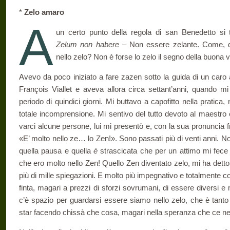
*
Zelo amaro
A
un certo punto della regola di san Benedetto si t
Zelum non habere
– Non essere zelante. Come, 
nello zelo? Non è forse lo zelo il segno della buona v
Avevo da poco iniziato a fare zazen sotto la guida di un car
François Viallet e aveva allora circa settant’anni, quando mi
periodo di quindici giorni. Mi buttavo a capofitto nella pratica
totale incomprensione. Mi sen­tivo del tutto devoto al maestro 
varci alcune persone, lui mi presentò e, con la sua pronuncia 
«E’ molto nello ze… lo Zen!». Sono passati più di venti anni. N
quella pausa e quella
è
strascicata che per un attimo mi fece
che ero molto nello Zen! Quello Zen diventato zelo, mi ha dett
più di mille spiegazioni. E molto più impegnativo e totalmente c
finta, magari a prezzi di sforzi sovru­mani, di essere diversi e
c’è spa­zio per guardarsi essere siamo nello zelo, che è tant
star facendo chissà che cosa, magari nella speranza che ce ne s