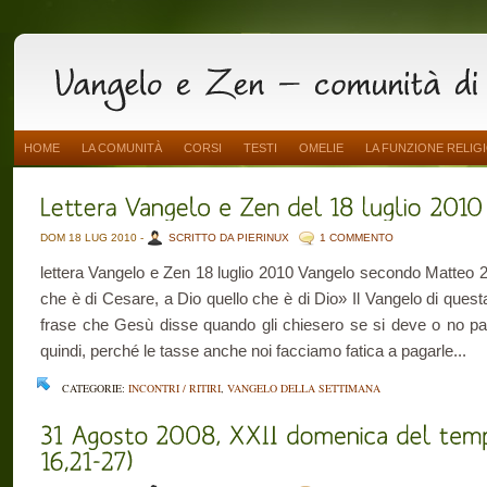
HOME
LA COMUNITÀ
CORSI
TESTI
OMELIE
LA FUNZIONE RELIG
DOM 18 LUG 2010 -
SCRITTO DA PIERINUX
1 COMMENTO
lettera Vangelo e Zen 18 luglio 2010 Vangelo secondo Matteo 
che è di Cesare, a Dio quello che è di Dio» Il Vangelo di ques
frase che Gesù disse quando gli chiesero se si deve o no pag
quindi, perché le tasse anche noi facciamo fatica a pagarle...
CATEGORIE:
INCONTRI / RITIRI
,
VANGELO DELLA SETTIMANA