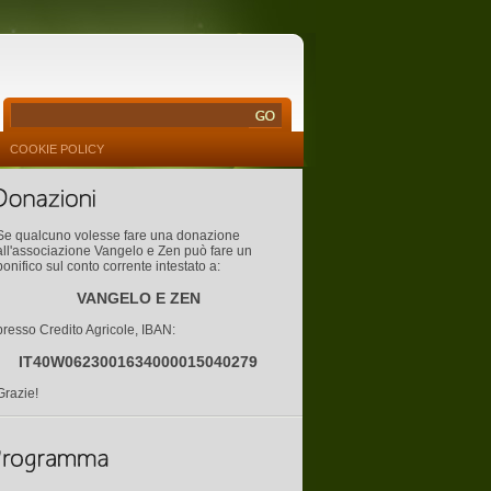
COOKIE POLICY
Se qualcuno volesse fare una donazione
all'associazione Vangelo e Zen può fare un
bonifico sul conto corrente intestato a:
VANGELO E ZEN
presso Credito Agricole, IBAN:
IT40W0623001634000015040279
Grazie!