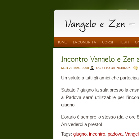
HOME
LA COMUNITÀ
CORSI
TESTI
O
MER 28 MAG 2008
SCRITTO DA PIERINUX
Un saluto a tutti gli amici che partecip
Sabato 7 giugno la sala presso la cas
a Padova sara’ utilizzabile per l’inco
giugno.
L’orario è sempre lo stesso (dalle ore 8
Arrivederci a presto!
Tags:
giugno
,
incontro
,
padova
,
Vangel