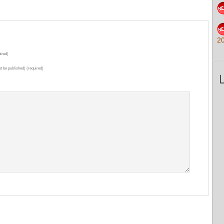
2
ired)
ot be published) (required)