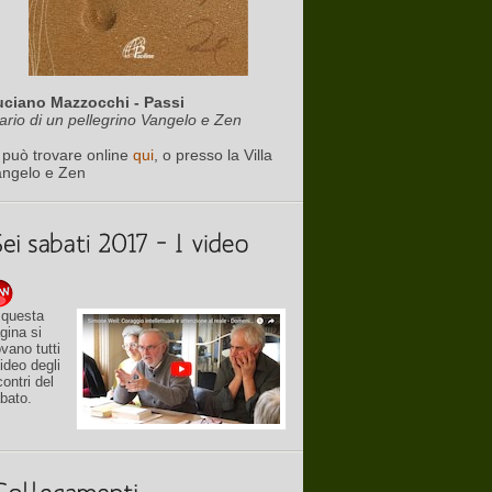
uciano Mazzocchi - Passi
ario di un pellegrino Vangelo e Zen
 può trovare online
qui
, o presso la Villa
angelo e Zen
 questa
gina si
ovano tutti
video degli
contri del
bato.