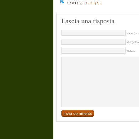
CATEGORIE:
GENERALI
Lascia una risposta
Name (requ
Mail (will n
Website