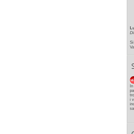
L
Di
Si
V
In
pa
tr
i 
in
sa