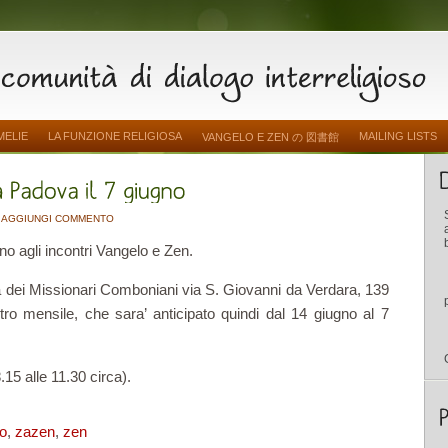
MELIE
LA FUNZIONE RELIGIOSA
MAILING LISTS
VANGELO E ZEN の 図書館
AGGIUNGI COMMENTO
ano agli incontri Vangelo e Zen.
a dei Missionari Comboniani via S. Giovanni da Verdara, 139
ntro mensile, che sara’ anticipato quindi dal 14 giugno al 7
.15 alle 11.30 circa).
o
,
zazen
,
zen