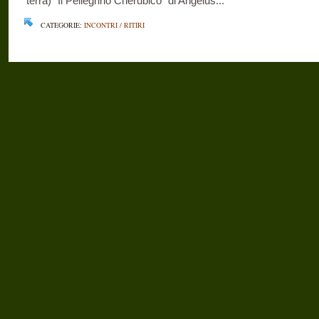
terra) “Il Pellegrino Cherubico” di Angelus...
CATEGORIE:
INCONTRI / RITIRI