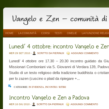
HOME
LA COMUNITÀ
CORSI
TESTI
OMELIE
LA FUNZIONE RELIG
MER 29 SET 2010 -
SCRITTO DA PIERINUX
AGGIUNGI COMMENTO
Lunedi’ 4 ottobre ore 17.30 – 20.30 incontro guidato da Giu
Missionari Comboniani via S. Giovanni di Verdara 139, Padova 
Studio di un testo religioso della tradizione buddhista o cristia
per lo zazen (cuscino o plaid da ripiegare +...
CATEGORIE:
IN EVIDENZA
,
INCONTRI / RITIRI
MER 16 GIU 2010 -
SCRITTO DA PIERINUX
AGGIUNGI COMMENTO