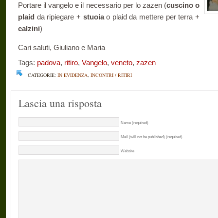
Portare il vangelo e il necessario per lo zazen (
cuscino o
plaid
da ripiegare +
stuoia
o plaid da mettere per terra +
calzini
)
Cari saluti, Giuliano e Maria
Tags:
padova
,
ritiro
,
Vangelo
,
veneto
,
zazen
CATEGORIE:
IN EVIDENZA
,
INCONTRI / RITIRI
Lascia una risposta
Name (required)
Mail (will not be published) (required)
Website