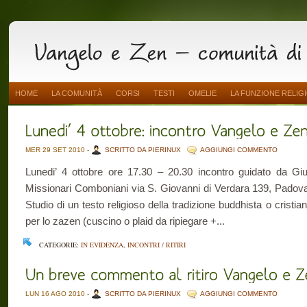
HOME
LA COMUNITÀ
CORSI
TESTI
OMELIE
LA FUNZIONE RELIG
MER 29 SET 2010 -
SCRITTO DA PIERINUX
AGGIUNGI COMMENTO
Lunedi’ 4 ottobre ore 17.30 – 20.30 incontro guidato da Giu
Missionari Comboniani via S. Giovanni di Verdara 139, Padova 
Studio di un testo religioso della tradizione buddhista o cristia
per lo zazen (cuscino o plaid da ripiegare +...
CATEGORIE:
IN EVIDENZA
,
INCONTRI / RITIRI
LUN 16 AGO 2010 -
SCRITTO DA PIERINUX
AGGIUNGI COMMENTO