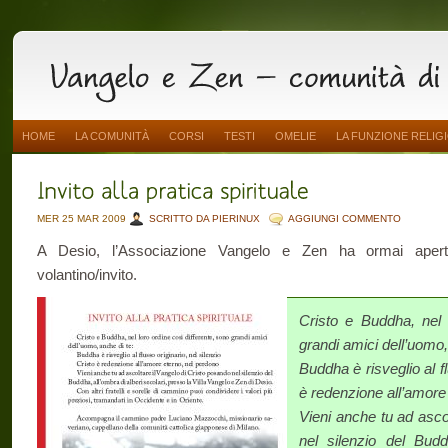
HOME
LA COMUNITÀ
CORSI
TESTI
OMELIE
LA FUNZIONE RELIG
MER 25 MAR 2009
SCRITTO DA PIERINUX
AGGIUNGI COMMENTO
A Desio, l’Associazione Vangelo e Zen ha ormai aperto l
volantino/invito.
Cristo e Buddha, nel 
grandi amici dell’uomo,
Buddha è risveglio al fl
è redenzione all’amore
Vieni anche tu ad asco
nel silenzio del Budd