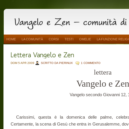
HOME
LA COMUNITÀ
CORSI
TESTI
OMELIE
LA FUNZIONE RELIG
DOM 5 APR 2009
SCRITTO DA PIERINUX
1 COMMENTO
lettera
Vangelo e Ze
Vangelo secondo Giovanni 12, 
Carissimi, questa è la domenica delle palme, celebr
Certamente, la scena di Gesù che entra in Gerusalemme, dove