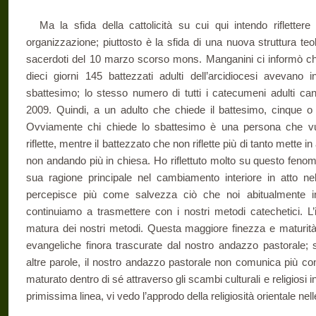
Ma la sfida della cattolicità su cui qui intendo riflette
organizzazione; piuttosto è la sfida di una nuova struttura teo
sacerdoti del 10 marzo scorso mons. Manganini ci informò ch
dieci giorni 145 battezzati adulti dell’arcidiocesi avevano 
sbattesimo; lo stesso numero di tutti i catecumeni adulti cand
2009. Quindi, a un adulto che chiede il battesimo, cinque o 
Ovviamente chi chiede lo sbattesimo è una persona che v
riflette, mentre il battezzato che non riflette più di tanto mette
non andando più in chiesa. Ho riflettuto molto su questo feno
sua ragione principale nel cambiamento interiore in atto ne
percepisce più come salvezza ciò che noi abitualmente i
continuiamo a trasmettere con i nostri metodi catechetici. L’
matura dei nostri metodi. Questa maggiore finezza e maturit
evangeliche finora trascurate dal nostro andazzo pastorale; s
altre parole, il nostro andazzo pastorale non comunica più con
maturato dentro di sé attraverso gli scambi culturali e religiosi in
primissima linea, vi vedo l’approdo della religiosità orientale nell