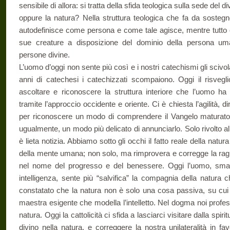
sensibile di allora: si tratta della sfida teologica sulla sede del 
oppure la natura? Nella struttura teologica che fa da sostegn
autodefinisce come persona e come tale agisce, mentre tutto ci
sue creature a disposizione del dominio della persona um
persone divine.
L’uomo d’oggi non sente più così e i nostri catechismi gli scivo
anni di catechesi i catechizzati scompaiono. Oggi il risveglio
ascoltare e riconoscere la struttura interiore che l’uomo ha 
tramite l’approccio occidente e oriente. Ci è chiesta l’agilità, dir
per riconoscere un modo di comprendere il Vangelo maturato 
ugualmente, un modo più delicato di annunciarlo. Solo rivolto al
è lieta notizia. Abbiamo sotto gli occhi il fatto reale della natu
della mente umana; non solo, ma rimprovera e corregge la ragi
nel nome del progresso e del benessere. Oggi l’uomo, smar
intelligenza, sente più “salvifica” la compagnia della natura 
constatato che la natura non è solo una cosa passiva, su cui
maestra esigente che modella l’intelletto. Nel dogma noi prof
natura. Oggi la cattolicità ci sfida a lasciarci visitare dalla spir
divino nella natura, e correggere la nostra unilateralità in f