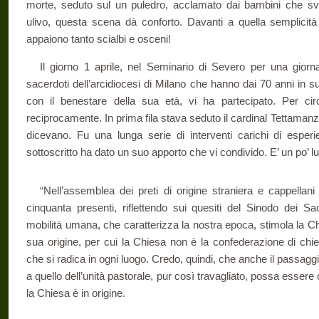
morte, seduto sul un puledro, acclamato dai bambini che sv
ulivo, questa scena dà conforto. Davanti a quella semplicità e 
appaiono tanto scialbi e osceni!
Il giorno 1 aprile, nel Seminario di Severo per una giorn
sacerdoti dell’arcidiocesi di Milano che hanno dai 70 anni in su.
con il benestare della sua età, vi ha partecipato. Per cir
reciprocamente. In prima fila stava seduto il cardinal Tettamanzi 
dicevano. Fu una lunga serie di interventi carichi di esper
sottoscritto ha dato un suo apporto che vi condivido. E’ un po’ 
“Nell’assemblea dei preti di origine straniera e cappellani 
cinquanta presenti, riflettendo sui quesiti del Sinodo dei Sa
mobilità umana, che caratterizza la nostra epoca, stimola la Chie
sua origine, per cui la Chiesa non è la confederazione di chi
che si radica in ogni luogo. Credo, quindi, che anche il passa
a quello dell’unità pastorale, pur così travagliato, possa esser
la Chiesa è in origine.