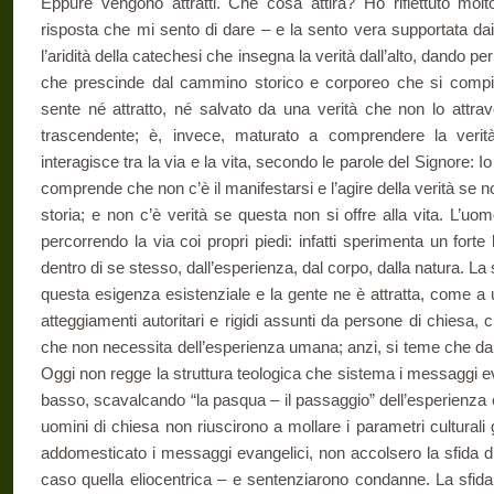
Eppure vengono attratti. Che cosa attira? Ho riflettuto mo
risposta che mi sento di dare – e la sento vera supportata dai
l’aridità della catechesi che insegna la verità dall’alto, dando p
che prescinde dal cammino storico e corporeo che si compi
sente né attratto, né salvato da una verità che non lo attr
trascendente; è, invece, maturato a comprendere la ver
interagisce tra la via e la vita, secondo le parole del Signore: I
comprende che non c’è il manifestarsi e l’agire della verità se no
storia; e non c’è verità se questa non si offre alla vita. L’uo
percorrendo la via coi propri piedi: infatti sperimenta un forte 
dentro di se stesso, dall’esperienza, dal corpo, dalla natura. La s
questa esigenza esistenziale e la gente ne è attratta, come a 
atteggiamenti autoritari e rigidi assunti da persone di chiesa, 
che non necessita dell’esperienza umana; anzi, si teme che d
Oggi non regge la struttura teologica che sistema i messaggi eva
basso, scavalcando “la pasqua – il passaggio” dell’esperienza e 
uomini di chiesa non riuscirono a mollare i parametri cultural
addomesticato i messaggi evangelici, non accolsero la sfida d
caso quella eliocentrica – e sentenziarono condanne. La sfida